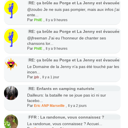
RE: ça brûle au Porge et La Jenny est évacuée
@zoubo Je ne suis pas pompier, mais aux infos j'ai
ente...
Par
,
PhilE
Il y a 9 heures
RE: ça brûle au Porge et La Jenny est évacuée
@jfreeman J'ai eu l'honneur de chanter ses
chansons lor...
Par
,
PhilE
Il y a 9 heures
RE: ça brûle au Porge et La Jenny est évacuée
Le Domaine de la Jenny n'a pas été touché par les
incen...
Par
,
jpb
Il y a 1 jour
RE: Enfants en camping naturiste
Dailleurs: la bataille ne se joue pas ici ni sur
facebo...
Par
,
Eric ANP Marseille
Il y a 2 jours
FFR : La randonue, vous connaissez ?
La randonue, vous connaissez ? Accuei...