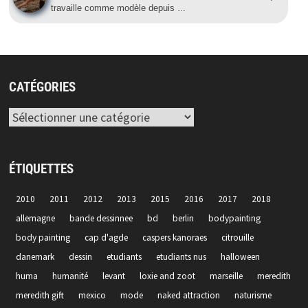
travaille comme modèle depuis
…
CATÉGORIES
Catégories
ÉTIQUETTES
2010
2011
2012
2013
2015
2016
2017
2018
allemagne
bande dessinnee
bd
berlin
bodypainting
body painting
cap d'agde
caspers kanoraes
citrouille
danemark
dessin
etudiants
etudiants nus
halloween
huma
humanité
levant
loxie and zoot
marseille
meredith
meredith gift
mexico
mode
naked attraction
naturisme