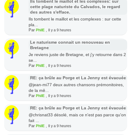
Ils tombent le maillot et les complexes: sur
cette plage naturiste du Calvados, le regard
des autres s'efface.
Ils tombent le maillot et les complexes : sur cette
pla...
Par
,
PhilE
Il y a 9 heures
Le naturisme connait un renouveau en
Bretagne
Je reviens juste de Bretagne, et j'y retourne dans 2
se...
Par
,
PhilE
Il y a 9 heures
RE: ça brûle au Porge et La Jenny est évacuée
@jean-mi77 deux autres chansons prémonitoires,
de la mê...
Par
,
PhilE
Il y a 9 heures
RE: ça brûle au Porge et La Jenny est évacuée
@chrisnat33 désolé, mais ce n'est pas parce qu'on
fait ...
Par
,
PhilE
Il y a 9 heures