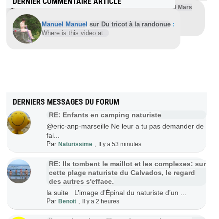
DERNIER COMMENTAIRE ARTICLE
12 femmes nues pour un spectacle classique le 19 Mars
2022 en région parisienne
Manuel Manuel
sur Du tricot à la randonue
:
Initialement le spectacle rassemblait environ 30
...
Where is this video at...
DERNIERS MESSAGES DU FORUM
RE: Enfants en camping naturiste
@eric-anp-marseille Ne leur a tu pas demander de
fai...
Par
,
Naturissime
Il y a 53 minutes
RE: Ils tombent le maillot et les complexes: sur
cette plage naturiste du Calvados, le regard
des autres s'efface.
la suite L’image d’Épinal du naturiste d’un ...
Par
,
Benoit
Il y a 2 heures