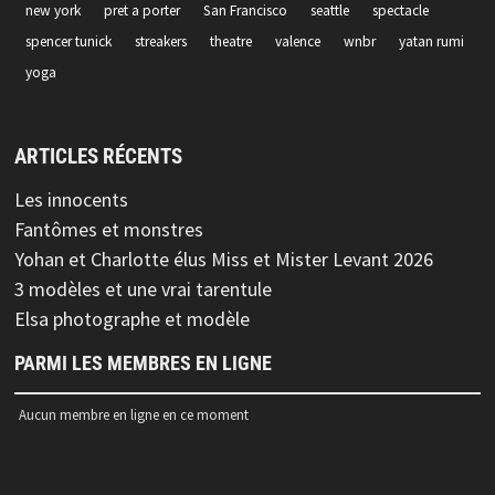
new york
pret a porter
San Francisco
seattle
spectacle
spencer tunick
streakers
theatre
valence
wnbr
yatan rumi
yoga
ARTICLES RÉCENTS
Les innocents
Fantômes et monstres
Yohan et Charlotte élus Miss et Mister Levant 2026
3 modèles et une vrai tarentule
Elsa photographe et modèle
PARMI LES MEMBRES EN LIGNE
Aucun membre en ligne en ce moment