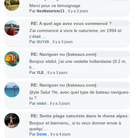
Merci pour ce témoignage
Par
,
NeoNaturiste13
Il y a 3 jours
RE: A quel age avez vous commencé ?
J'ai commencé à vivre le naturisme, en 1994 et
c'était ...
Par
,
GUY49
Il y a 3 jours
RE: Naviguer nu (bateaux.com)
Bonjour etidol, j'ai une vedette hollandaise (9.2 m,
ti...
Par
,
YLE
Il y a 3 jours
RE: Naviguer nu (bateaux.com)
@yle Salut Yle, avec quel type de bateau navigues-
tu ?
Par
,
etidol
Il y a 3 jours
RE: Sortie plage naturiste dans le rhone alpes
Bonjour et bienvenu,, si tu veux donner envie à
quelqu’...
Par
,
Denis
Il y a 4 jours