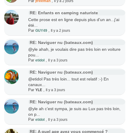
Par
,
jfreeman
Il y a 2 jours
RE: Enfants en camping naturiste
Cette prose est en ligne depuis plus d'un an...j'ai
été...
Par
,
GUY49
Il y a 2 jours
RE: Naviguer nu (bateaux.com)
@yle ahah, je voulais dire pas très loin en voiture
pou...
Par
,
etidol
Il y a 3 jours
RE: Naviguer nu (bateaux.com)
@etidol Pas très loin... tout est relatif :-) En
canaux...
Par
,
YLE
Il y a 3 jours
RE: Naviguer nu (bateaux.com)
@yle ah c’est sympa, je suis au Lux pas très loin,
on p...
Par
,
etidol
Il y a 3 jours
RE: A quel age avez vous commencé ?