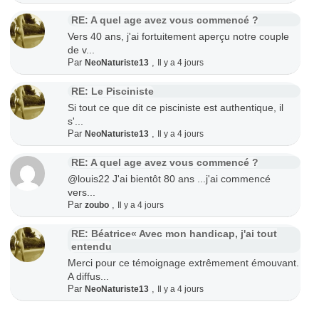
RE: A quel age avez vous commencé ?
Vers 40 ans, j'ai fortuitement aperçu notre couple
de v...
Par
,
NeoNaturiste13
Il y a 4 jours
RE: Le Pisciniste
Si tout ce que dit ce pisciniste est authentique, il
s'...
Par
,
NeoNaturiste13
Il y a 4 jours
RE: A quel age avez vous commencé ?
@louis22 J'ai bientôt 80 ans ...j'ai commencé
vers...
Par
,
zoubo
Il y a 4 jours
RE: Béatrice« Avec mon handicap, j'ai tout
entendu
Merci pour ce témoignage extrêmement émouvant.
A diffus...
Par
,
NeoNaturiste13
Il y a 4 jours