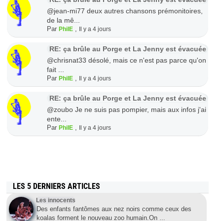
@jean-mi77 deux autres chansons prémonitoires,
de la mê...
Par
,
PhilE
Il y a 4 jours
RE: ça brûle au Porge et La Jenny est évacuée
@chrisnat33 désolé, mais ce n'est pas parce qu'on
fait ...
Par
,
PhilE
Il y a 4 jours
RE: ça brûle au Porge et La Jenny est évacuée
@zoubo Je ne suis pas pompier, mais aux infos j'ai
ente...
Par
,
PhilE
Il y a 4 jours
LES 5 DERNIERS ARTICLES
Les innocents
Des enfants fantômes aux nez noirs comme ceux des
koalas forment le nouveau zoo humain.On
…