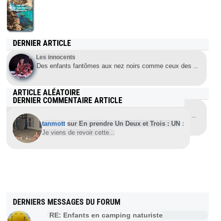
DERNIER ARTICLE
Les innocents
Des enfants fantômes aux nez noirs comme ceux des
...
ARTICLE ALÉATOIRE
DERNIER COMMENTAIRE ARTICLE
2017-06-11 World naked Bike Ride (WNBR) Brighton
A la suite de celle de Londres, RDV dès le matin vers
...
tanmott
sur En prendre Un Deux et Trois : UN
:
Je viens de revoir cette...
DERNIERS MESSAGES DU FORUM
RE: Enfants en camping naturiste