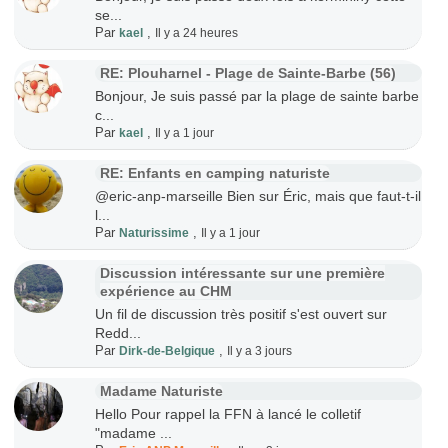
se...
Par
,
kael
Il y a 24 heures
RE: Plouharnel - Plage de Sainte-Barbe (56)
Bonjour, Je suis passé par la plage de sainte barbe
c...
Par
,
kael
Il y a 1 jour
RE: Enfants en camping naturiste
@eric-anp-marseille Bien sur Éric, mais que faut-t-il
l...
Par
,
Naturissime
Il y a 1 jour
Discussion intéressante sur une première
expérience au CHM
Un fil de discussion très positif s'est ouvert sur
Redd...
Par
,
Dirk-de-Belgique
Il y a 3 jours
Madame Naturiste
Hello Pour rappel la FFN à lancé le colletif
"madame ...