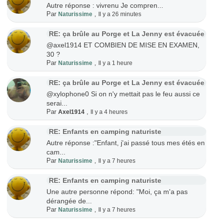
Autre réponse : vivrenu Je compren...
Par
,
Naturissime
Il y a 26 minutes
RE: ça brûle au Porge et La Jenny est évacuée
@axel1914 ET COMBIEN DE MISE EN EXAMEN,
30 ?
Par
,
Naturissime
Il y a 1 heure
RE: ça brûle au Porge et La Jenny est évacuée
@xylophone0 Si on n'y mettait pas le feu aussi ce
serai...
Par
,
Axel1914
Il y a 4 heures
RE: Enfants en camping naturiste
Autre réponse :"Enfant, j'ai passé tous mes étés en
cam...
Par
,
Naturissime
Il y a 7 heures
RE: Enfants en camping naturiste
Une autre personne répond: "Moi, ça m'a pas
dérangée de...
Par
,
Naturissime
Il y a 7 heures