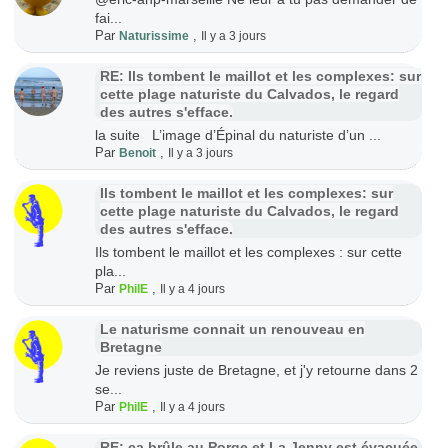
fai...
Par
,
Naturissime
Il y a 3 jours
RE: Ils tombent le maillot et les complexes: sur
cette plage naturiste du Calvados, le regard
des autres s'efface.
la suite L’image d’Épinal du naturiste d’un ...
Par
,
Benoit
Il y a 3 jours
Ils tombent le maillot et les complexes: sur
cette plage naturiste du Calvados, le regard
des autres s'efface.
Ils tombent le maillot et les complexes : sur cette
pla...
Par
,
PhilE
Il y a 4 jours
Le naturisme connait un renouveau en
Bretagne
Je reviens juste de Bretagne, et j'y retourne dans 2
se...
Par
,
PhilE
Il y a 4 jours
RE: ça brûle au Porge et La Jenny est évacuée