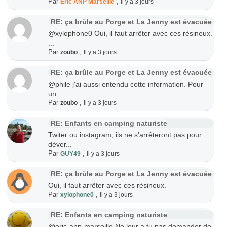
Par
,
Eric ANP Marseille
Il y a 3 jours
RE: ça brûle au Porge et La Jenny est évacuée
@xylophone0 Oui, il faut arrêter avec ces résineux.
...
Par
,
zoubo
Il y a 3 jours
RE: ça brûle au Porge et La Jenny est évacuée
@phile j'ai aussi entendu cette information. Pour
un...
Par
,
zoubo
Il y a 3 jours
RE: Enfants en camping naturiste
Twiter ou instagram, ils ne s'arrêteront pas pour
déver...
Par
,
GUY49
Il y a 3 jours
RE: ça brûle au Porge et La Jenny est évacuée
Oui, il faut arrêter avec ces résineux.
Par
,
xylophone0
Il y a 3 jours
RE: Enfants en camping naturiste
@eric-anp-marseille Ne leur a tu pas demander de