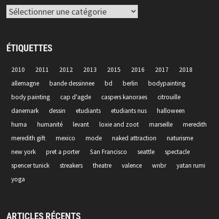
Catégories
ÉTIQUETTES
2010
2011
2012
2013
2015
2016
2017
2018
allemagne
bande dessinnee
bd
berlin
bodypainting
body painting
cap d'agde
caspers kanoraes
citrouille
danemark
dessin
etudiants
etudiants nus
halloween
huma
humanité
levant
loxie and zoot
marseille
meredith
meredith gift
mexico
mode
naked attraction
naturisme
new york
pret a porter
San Francisco
seattle
spectacle
spencer tunick
streakers
theatre
valence
wnbr
yatan rumi
yoga
ARTICLES RÉCENTS