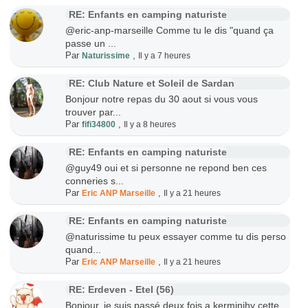
RE: Enfants en camping naturiste
@eric-anp-marseille Comme tu le dis "quand ça
passe un ...
Par
,
Naturissime
Il y a 7 heures
RE: Club Nature et Soleil de Sardan
Bonjour notre repas du 30 aout si vous vous
trouver par...
Par
,
fifi34800
Il y a 8 heures
RE: Enfants en camping naturiste
@guy49 oui et si personne ne repond ben ces
conneries s...
Par
,
Eric ANP Marseille
Il y a 21 heures
RE: Enfants en camping naturiste
@naturissime tu peux essayer comme tu dis perso
quand...
Par
,
Eric ANP Marseille
Il y a 21 heures
RE: Erdeven - Etel (56)
Bonjour, je suis passé deux fois a kerminihy cette