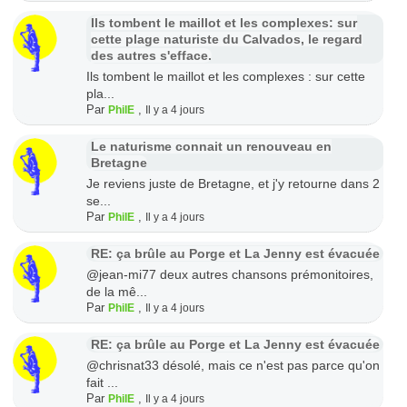
Ils tombent le maillot et les complexes: sur
cette plage naturiste du Calvados, le regard
des autres s'efface.
Ils tombent le maillot et les complexes : sur cette
pla...
Par
,
PhilE
Il y a 4 jours
Le naturisme connait un renouveau en
Bretagne
Je reviens juste de Bretagne, et j'y retourne dans 2
se...
Par
,
PhilE
Il y a 4 jours
RE: ça brûle au Porge et La Jenny est évacuée
@jean-mi77 deux autres chansons prémonitoires,
de la mê...
Par
,
PhilE
Il y a 4 jours
RE: ça brûle au Porge et La Jenny est évacuée
@chrisnat33 désolé, mais ce n'est pas parce qu'on
fait ...
Par
,
PhilE
Il y a 4 jours