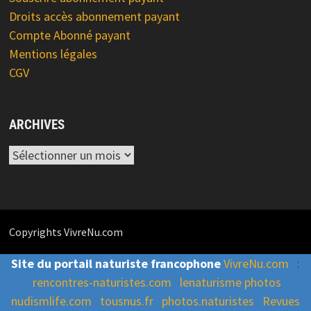
Droits accès abonnement payant
Compte Abonné payant
Mentions légales
CGV
ARCHIVES
Archives
Copyrights VivreNu.com
Site du portail naturiste francophone
VivreNu.com
:
rencontres-naturistes.com
lenaturisme photos
nudismlife.com
tousnus.fr
photos.naturistes
Revues