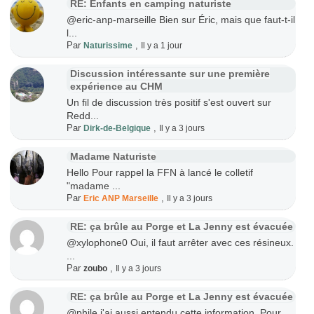
RE: Enfants en camping naturiste
@eric-anp-marseille Bien sur Éric, mais que faut-t-il
l...
Par
,
Naturissime
Il y a 1 jour
Discussion intéressante sur une première
expérience au CHM
Un fil de discussion très positif s'est ouvert sur
Redd...
Par
,
Dirk-de-Belgique
Il y a 3 jours
Madame Naturiste
Hello Pour rappel la FFN à lancé le colletif
"madame ...
Par
,
Eric ANP Marseille
Il y a 3 jours
RE: ça brûle au Porge et La Jenny est évacuée
@xylophone0 Oui, il faut arrêter avec ces résineux.
...
Par
,
zoubo
Il y a 3 jours
RE: ça brûle au Porge et La Jenny est évacuée
@phile j'ai aussi entendu cette information. Pour