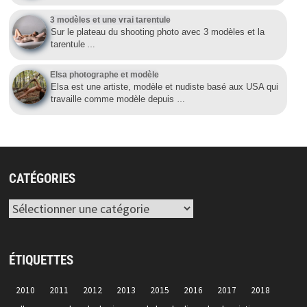
3 modèles et une vrai tarentule
Sur le plateau du shooting photo avec 3 modèles et la
tarentule
…
Elsa photographe et modèle
Elsa est une artiste, modèle et nudiste basé aux USA qui
travaille comme modèle depuis
…
CATÉGORIES
Catégories
ÉTIQUETTES
2010
2011
2012
2013
2015
2016
2017
2018