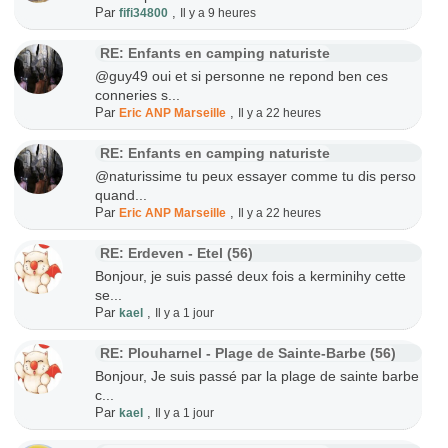
Par
,
fifi34800
Il y a 9 heures
RE: Enfants en camping naturiste
@guy49 oui et si personne ne repond ben ces
conneries s...
Par
,
Eric ANP Marseille
Il y a 22 heures
RE: Enfants en camping naturiste
@naturissime tu peux essayer comme tu dis perso
quand...
Par
,
Eric ANP Marseille
Il y a 22 heures
RE: Erdeven - Etel (56)
Bonjour, je suis passé deux fois a kerminihy cette
se...
Par
,
kael
Il y a 1 jour
RE: Plouharnel - Plage de Sainte-Barbe (56)
Bonjour, Je suis passé par la plage de sainte barbe
c...
Par
,
kael
Il y a 1 jour