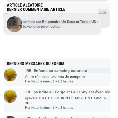
ARTICLE ALÉATOIRE
DERNIER COMMENTAIRE ARTICLE
Les cyclistes nus et peints à la Fremont Parade de Seattle
2025
tanmott
sur En prendre Un Deux et Trois : UN
:
Il est à peine 8 heures ce samedi 21 juin, solstice
...
Je viens de revoir cette...
DERNIERS MESSAGES DU FORUM
RE: Enfants en camping naturiste
Autre réponse : vivrenu Je compren...
Par
,
Naturissime
Il y a 2 heures
RE: ça brûle au Porge et La Jenny est évacuée
@axel1914 ET COMBIEN DE MISE EN EXAMEN,
30 ?
Par
,
Naturissime
Il y a 3 heures