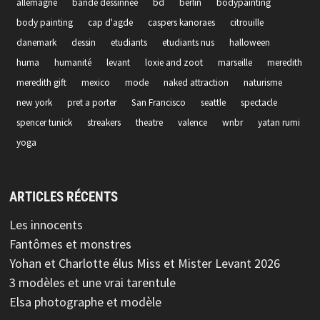
allemagne
bande dessinnee
bd
berlin
bodypainting
body painting
cap d'agde
caspers kanoraes
citrouille
danemark
dessin
etudiants
etudiants nus
halloween
huma
humanité
levant
loxie and zoot
marseille
meredith
meredith gift
mexico
mode
naked attraction
naturisme
new york
pret a porter
San Francisco
seattle
spectacle
spencer tunick
streakers
theatre
valence
wnbr
yatan rumi
yoga
ARTICLES RÉCENTS
Les innocents
Fantômes et monstres
Yohan et Charlotte élus Miss et Mister Levant 2026
3 modèles et une vrai tarentule
Elsa photographe et modèle