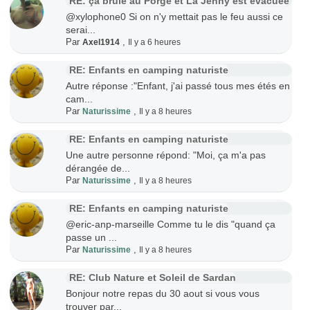
RE: ça brûle au Porge et La Jenny est évacuée
@xylophone0 Si on n'y mettait pas le feu aussi ce
serai...
Par
,
Axel1914
Il y a 6 heures
RE: Enfants en camping naturiste
Autre réponse :"Enfant, j'ai passé tous mes étés en
cam...
Par
,
Naturissime
Il y a 8 heures
RE: Enfants en camping naturiste
Une autre personne répond: "Moi, ça m'a pas
dérangée de...
Par
,
Naturissime
Il y a 8 heures
RE: Enfants en camping naturiste
@eric-anp-marseille Comme tu le dis "quand ça
passe un ...
Par
,
Naturissime
Il y a 8 heures
RE: Club Nature et Soleil de Sardan
Bonjour notre repas du 30 aout si vous vous
trouver par...