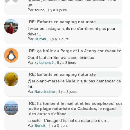
un...
Par
,
zoubo
Il y a 3 jours
RE: Enfants en camping naturiste
Twiter ou instagram, ils ne s'arrêteront pas pour
déver...
Par
,
GUY49
Il y a 3 jours
RE: ça brûle au Porge et La Jenny est évacuée
Oui, il faut arrêter avec ces résineux.
Par
,
xylophone0
Il y a 3 jours
RE: Enfants en camping naturiste
@eric-anp-marseille Ne leur a tu pas demander de
fai...
Par
,
Naturissime
Il y a 3 jours
RE: Ils tombent le maillot et les complexes: sur
cette plage naturiste du Calvados, le regard
des autres s'efface.
la suite L’image d’Épinal du naturiste d’un ...
Par
,
Benoit
Il y a 3 jours