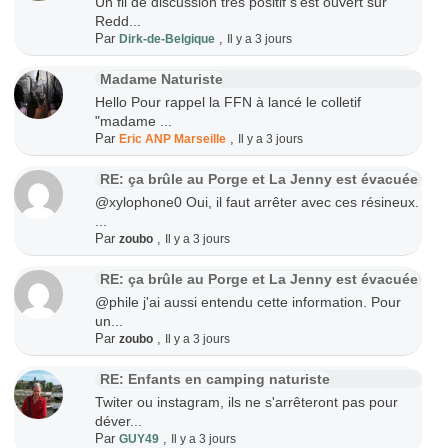
Un fil de discussion très positif s'est ouvert sur
Redd...
Par
,
Dirk-de-Belgique
Il y a 3 jours
Madame Naturiste
Hello Pour rappel la FFN à lancé le colletif
"madame ...
Par
,
Eric ANP Marseille
Il y a 3 jours
RE: ça brûle au Porge et La Jenny est évacuée
@xylophone0 Oui, il faut arrêter avec ces résineux.
...
Par
,
zoubo
Il y a 3 jours
RE: ça brûle au Porge et La Jenny est évacuée
@phile j'ai aussi entendu cette information. Pour
un...
Par
,
zoubo
Il y a 3 jours
RE: Enfants en camping naturiste
Twiter ou instagram, ils ne s'arrêteront pas pour
déver...
Par
,
GUY49
Il y a 3 jours