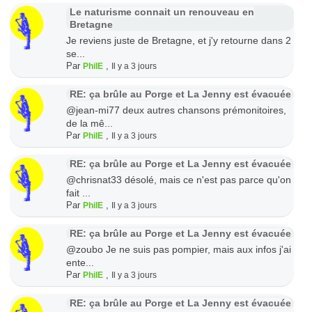
Le naturisme connait un renouveau en
Bretagne
Je reviens juste de Bretagne, et j'y retourne dans 2
se...
Par
,
PhilE
Il y a 3 jours
RE: ça brûle au Porge et La Jenny est évacuée
@jean-mi77 deux autres chansons prémonitoires,
de la mê...
Par
,
PhilE
Il y a 3 jours
RE: ça brûle au Porge et La Jenny est évacuée
@chrisnat33 désolé, mais ce n'est pas parce qu'on
fait ...
Par
,
PhilE
Il y a 3 jours
RE: ça brûle au Porge et La Jenny est évacuée
@zoubo Je ne suis pas pompier, mais aux infos j'ai
ente...
Par
,
PhilE
Il y a 3 jours
RE: ça brûle au Porge et La Jenny est évacuée