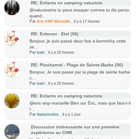
RE: Enfants en camping naturiste
@naturissime tu peux essayer comme tu dis perso
quand...
Par
,
Eric ANP Marseille
Il y a 17 heures
RE: Erdeven - Etel (56)
Bonjour, je suis passé deux fois a kerminihy cette
se...
Par
,
kael
Il y a 20 heures
RE: Plouharnel - Plage de Sainte-Barbe (56)
Bonjour, Je suis passé par la plage de sainte barbe
c...
Par
,
kael
Il y a 20 heures
RE: Enfants en camping naturiste
@eric-anp-marseille Bien sur Éric, mais que faut-t-il
l...
Par
,
Naturissime
Il y a 1 jour
Discussion intéressante sur une première
expérience au CHM