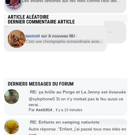
Des enfants fantômes aux nez noirs comme ceux des
...
ARTICLE ALÉATOIRE
DERNIER COMMENTAIRE ARTICLE
Le Naturisme à Cheval
Nathalie et Sébastien conjuguent leurs passions:
...
tanmott
sur A nouveau NU
:
C'est une chorégraphie extraordinaire avec...
DERNIERS MESSAGES DU FORUM
RE: ça brûle au Porge et La Jenny est évacuée
@xylophone0 Si on n'y mettait pas le feu aussi ce
serai...
Par
,
Axel1914
Il y a 15 minutes
RE: Enfants en camping naturiste
Autre réponse :"Enfant, j'ai passé tous mes étés en
cam...