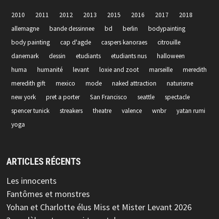
2010
2011
2012
2013
2015
2016
2017
2018
allemagne
bande dessinnee
bd
berlin
bodypainting
body painting
cap d'agde
caspers kanoraes
citrouille
danemark
dessin
etudiants
etudiants nus
halloween
huma
humanité
levant
loxie and zoot
marseille
meredith
meredith gift
mexico
mode
naked attraction
naturisme
new york
pret a porter
San Francisco
seattle
spectacle
spencer tunick
streakers
theatre
valence
wnbr
yatan rumi
yoga
ARTICLES RÉCENTS
Les innocents
Fantômes et monstres
Yohan et Charlotte élus Miss et Mister Levant 2026