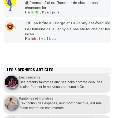
@jfreeman J'ai eu l'honneur de chanter ses
chansons lor...
Par
,
PhilE
Il y a 3 jours
RE: ça brûle au Porge et La Jenny est évacuée
Le Domaine de la Jenny n'a pas été touché par les
incen...
Par
,
jpb
Il y a 4 jours
LES 5 DERNIERS ARTICLES
Les innocents
Des enfants fantômes aux nez noirs comme ceux des
koalas forment le nouveau zoo humain.On
…
Fantômes et monstres
L’extinction des espèces, leur mort collective, est une
fosse commune enchevêtrée
…