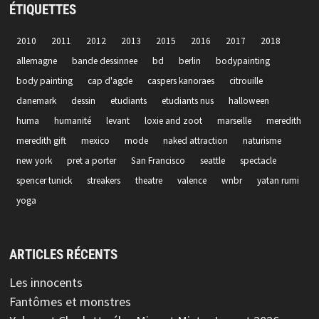
ÉTIQUETTES
2010
2011
2012
2013
2015
2016
2017
2018
allemagne
bande dessinnee
bd
berlin
bodypainting
body painting
cap d'agde
caspers kanoraes
citrouille
danemark
dessin
etudiants
etudiants nus
halloween
huma
humanité
levant
loxie and zoot
marseille
meredith
meredith gift
mexico
mode
naked attraction
naturisme
new york
pret a porter
San Francisco
seattle
spectacle
spencer tunick
streakers
theatre
valence
wnbr
yatan rumi
yoga
ARTICLES RÉCENTS
Les innocents
Fantômes et monstres