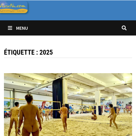
Passer
au
contenu
MENU
ÉTIQUETTE :
2025