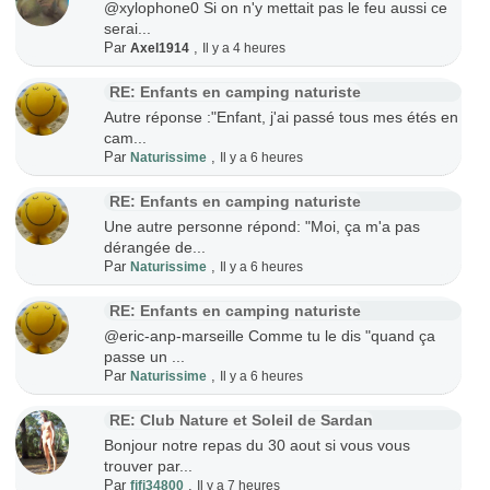
@xylophone0 Si on n'y mettait pas le feu aussi ce
serai...
Par
,
Axel1914
Il y a 4 heures
RE: Enfants en camping naturiste
Autre réponse :"Enfant, j'ai passé tous mes étés en
cam...
Par
,
Naturissime
Il y a 6 heures
RE: Enfants en camping naturiste
Une autre personne répond: "Moi, ça m'a pas
dérangée de...
Par
,
Naturissime
Il y a 6 heures
RE: Enfants en camping naturiste
@eric-anp-marseille Comme tu le dis "quand ça
passe un ...
Par
,
Naturissime
Il y a 6 heures
RE: Club Nature et Soleil de Sardan
Bonjour notre repas du 30 aout si vous vous
trouver par...
Par
,
fifi34800
Il y a 7 heures