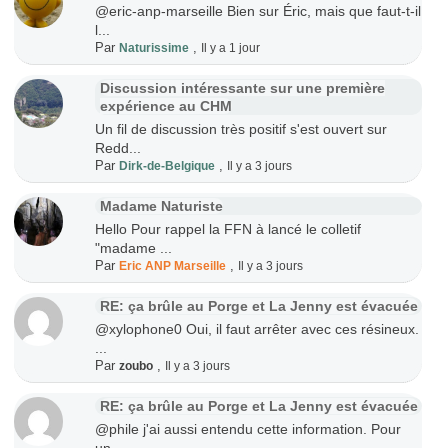
@eric-anp-marseille Bien sur Éric, mais que faut-t-il
l...
Par
,
Naturissime
Il y a 1 jour
Discussion intéressante sur une première
expérience au CHM
Un fil de discussion très positif s'est ouvert sur
Redd...
Par
,
Dirk-de-Belgique
Il y a 3 jours
Madame Naturiste
Hello Pour rappel la FFN à lancé le colletif
"madame ...
Par
,
Eric ANP Marseille
Il y a 3 jours
RE: ça brûle au Porge et La Jenny est évacuée
@xylophone0 Oui, il faut arrêter avec ces résineux.
...
Par
,
zoubo
Il y a 3 jours
RE: ça brûle au Porge et La Jenny est évacuée
@phile j'ai aussi entendu cette information. Pour
un...