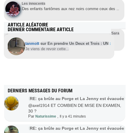
Les innocents
Des enfants fantômes aux nez noirs comme ceux des
...
ARTICLE ALÉATOIRE
DERNIER COMMENTAIRE ARTICLE
Des étudiants philippins soutiennent la destitution de Sara
Duterte
tanmott
sur En prendre Un Deux et Trois : UN
:
Quezón (Philippines), 14 février 2025 (EFE) – Ce
...
Je viens de revoir cette...
DERNIERS MESSAGES DU FORUM
RE: ça brûle au Porge et La Jenny est évacuée
@axel1914 ET COMBIEN DE MISE EN EXAMEN,
30 ?
Par
,
Naturissime
Il y a 41 minutes
RE: ça brûle au Porge et La Jenny est évacuée