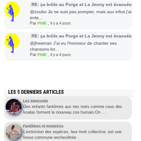
RE: ça brûle au Porge et La Jenny est évacuée
@zoubo Je ne suis pas pompier, mais aux infos j'ai
ente...
Par
,
PhilE
Il y a 4 jours
RE: ça brûle au Porge et La Jenny est évacuée
@jfreeman J'ai eu l'honneur de chanter ses
chansons lor...
Par
,
PhilE
Il y a 4 jours
LES 5 DERNIERS ARTICLES
Les innocents
Des enfants fantômes aux nez noirs comme ceux des
koalas forment le nouveau zoo humain.On
…
Fantômes et monstres
L’extinction des espèces, leur mort collective, est une
fosse commune enchevêtrée
…