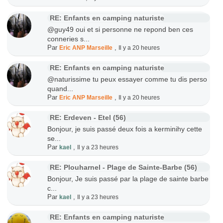
RE: Enfants en camping naturiste
@guy49 oui et si personne ne repond ben ces
conneries s...
Par
,
Eric ANP Marseille
Il y a 20 heures
RE: Enfants en camping naturiste
@naturissime tu peux essayer comme tu dis perso
quand...
Par
,
Eric ANP Marseille
Il y a 20 heures
RE: Erdeven - Etel (56)
Bonjour, je suis passé deux fois a kerminihy cette
se...
Par
,
kael
Il y a 23 heures
RE: Plouharnel - Plage de Sainte-Barbe (56)
Bonjour, Je suis passé par la plage de sainte barbe
c...
Par
,
kael
Il y a 23 heures
RE: Enfants en camping naturiste