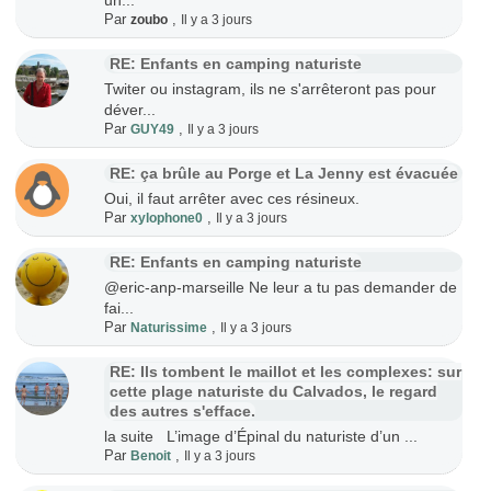
Par
,
zoubo
Il y a 3 jours
RE: Enfants en camping naturiste
Twiter ou instagram, ils ne s'arrêteront pas pour
déver...
Par
,
GUY49
Il y a 3 jours
RE: ça brûle au Porge et La Jenny est évacuée
Oui, il faut arrêter avec ces résineux.
Par
,
xylophone0
Il y a 3 jours
RE: Enfants en camping naturiste
@eric-anp-marseille Ne leur a tu pas demander de
fai...
Par
,
Naturissime
Il y a 3 jours
RE: Ils tombent le maillot et les complexes: sur
cette plage naturiste du Calvados, le regard
des autres s'efface.
la suite L’image d’Épinal du naturiste d’un ...
Par
,
Benoit
Il y a 3 jours