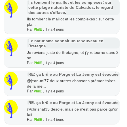
Ils tombent le maillot et les complexes: sur
cette plage naturiste du Calvados, le regard
des autres s'efface.
Ils tombent le maillot et les complexes : sur cette
pla...
Par
,
PhilE
Il y a 4 jours
Le naturisme connait un renouveau en
Bretagne
Je reviens juste de Bretagne, et j'y retourne dans 2
se...
Par
,
PhilE
Il y a 4 jours
RE: ça brûle au Porge et La Jenny est évacuée
@jean-mi77 deux autres chansons prémonitoires,
de la mê...
Par
,
PhilE
Il y a 4 jours
RE: ça brûle au Porge et La Jenny est évacuée
@chrisnat33 désolé, mais ce n'est pas parce qu'on
fait ...
Par
,
PhilE
Il y a 4 jours