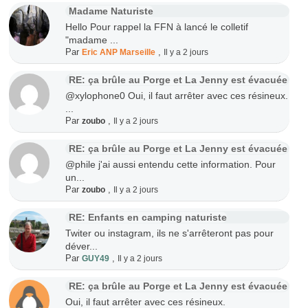
Madame Naturiste
Hello Pour rappel la FFN à lancé le colletif
"madame ...
Par
,
Eric ANP Marseille
Il y a 2 jours
RE: ça brûle au Porge et La Jenny est évacuée
@xylophone0 Oui, il faut arrêter avec ces résineux.
...
Par
,
zoubo
Il y a 2 jours
RE: ça brûle au Porge et La Jenny est évacuée
@phile j'ai aussi entendu cette information. Pour
un...
Par
,
zoubo
Il y a 2 jours
RE: Enfants en camping naturiste
Twiter ou instagram, ils ne s'arrêteront pas pour
déver...
Par
,
GUY49
Il y a 2 jours
RE: ça brûle au Porge et La Jenny est évacuée
Oui, il faut arrêter avec ces résineux.