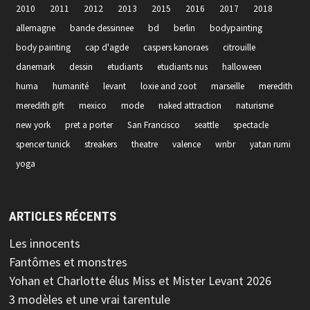
2010
2011
2012
2013
2015
2016
2017
2018
allemagne
bande dessinnee
bd
berlin
bodypainting
body painting
cap d'agde
caspers kanoraes
citrouille
danemark
dessin
etudiants
etudiants nus
halloween
huma
humanité
levant
loxie and zoot
marseille
meredith
meredith gift
mexico
mode
naked attraction
naturisme
new york
pret a porter
San Francisco
seattle
spectacle
spencer tunick
streakers
theatre
valence
wnbr
yatan rumi
yoga
ARTICLES RÉCENTS
Les innocents
Fantômes et monstres
Yohan et Charlotte élus Miss et Mister Levant 2026
3 modèles et une vrai tarentule