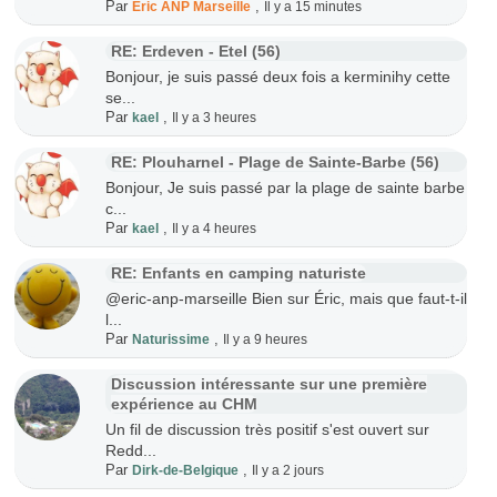
Par
,
Eric ANP Marseille
Il y a 15 minutes
RE: Erdeven - Etel (56)
Bonjour, je suis passé deux fois a kerminihy cette
se...
Par
,
kael
Il y a 3 heures
RE: Plouharnel - Plage de Sainte-Barbe (56)
Bonjour, Je suis passé par la plage de sainte barbe
c...
Par
,
kael
Il y a 4 heures
RE: Enfants en camping naturiste
@eric-anp-marseille Bien sur Éric, mais que faut-t-il
l...
Par
,
Naturissime
Il y a 9 heures
Discussion intéressante sur une première
expérience au CHM
Un fil de discussion très positif s'est ouvert sur
Redd...
Par
,
Dirk-de-Belgique
Il y a 2 jours