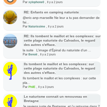
Par
,
xylophone0
Il y a 2 jours
RE: Enfants en camping naturiste
@eric-anp-marseille Ne leur a tu pas demander de
fai...
Par
,
Naturissime
Il y a 2 jours
RE: Ils tombent le maillot et les complexes: sur
cette plage naturiste du Calvados, le regard
des autres s'efface.
la suite L’image d’Épinal du naturiste d’un ...
Par
,
Benoit
Il y a 2 jours
Ils tombent le maillot et les complexes: sur
cette plage naturiste du Calvados, le regard
des autres s'efface.
Ils tombent le maillot et les complexes : sur cette
pla...
Par
,
PhilE
Il y a 3 jours
Le naturisme connait un renouveau en
Bretagne
Je reviens juste de Bretagne, et j'y retourne dans 2