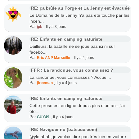
RE: ça brûle au Porge et La Jenny est évacuée
Le Domaine de la Jenny n'a pas été touché par les
incen...
Par
,
jpb
Il y a 3 jours
RE: Enfants en camping naturiste
Dailleurs: la bataille ne se joue pas ici ni sur
facebo...
Par
,
Eric ANP Marseille
Il y a 4 jours
FFR : La randonue, vous connaissez ?
La randonue, vous connaissez ? Accuei...
Par
,
jfreeman
Il y a 4 jours
RE: Enfants en camping naturiste
Cette prose est en ligne depuis plus d'un an...j'ai
été...
Par
,
GUY49
Il y a 4 jours
RE: Naviguer nu (bateaux.com)
@yle ahah, je voulais dire pas très loin en voiture