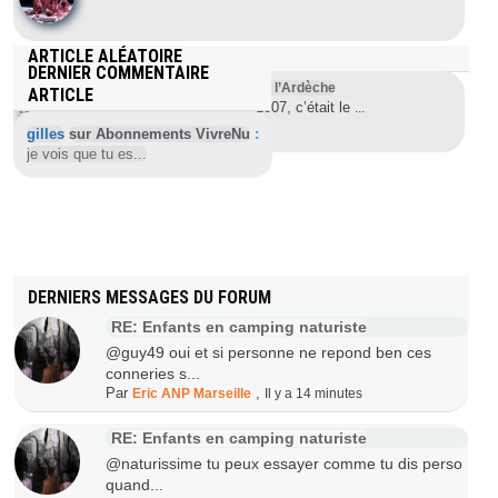
ARTICLE ALÉATOIRE
DERNIER COMMENTAIRE
Randonue dans les Gorges de l’Ardèche
ARTICLE
Ce mercredi 19 septembre 2007, c’était le
...
gilles
sur Abonnements VivreNu
:
je vois que tu es...
DERNIERS MESSAGES DU FORUM
RE: Enfants en camping naturiste
@guy49 oui et si personne ne repond ben ces
conneries s...
Par
,
Eric ANP Marseille
Il y a 14 minutes
RE: Enfants en camping naturiste
@naturissime tu peux essayer comme tu dis perso
quand...