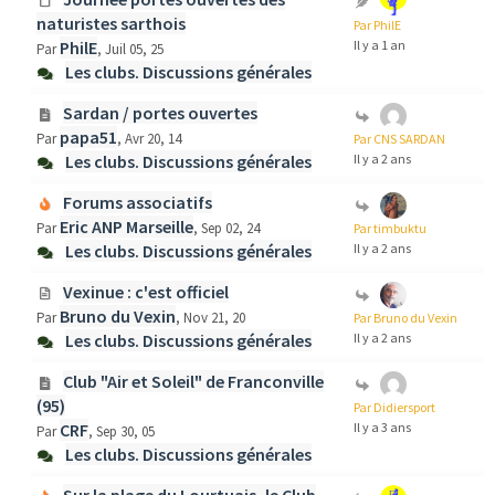
naturistes sarthois
Par PhilE
PhilE
Il y a 1 an
Par
, Juil 05, 25
Les clubs. Discussions générales
Sardan / portes ouvertes
papa51
Par
, Avr 20, 14
Par CNS SARDAN
Les clubs. Discussions générales
Il y a 2 ans
Forums associatifs
Eric ANP Marseille
Par
, Sep 02, 24
Par timbuktu
Les clubs. Discussions générales
Il y a 2 ans
Vexinue : c'est officiel
Bruno du Vexin
Par
, Nov 21, 20
Par Bruno du Vexin
Les clubs. Discussions générales
Il y a 2 ans
Club "Air et Soleil" de Franconville
(95)
Par Didiersport
CRF
Il y a 3 ans
Par
, Sep 30, 05
Les clubs. Discussions générales