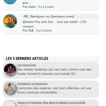
pou...
Par
,
etidol
Il y a 5 jours
RE: Naviguer nu (bateaux.com)
@etidol Pas très loin... tout est relatif :-) En
canaux...
Par
,
YLE
Il y a 5 jours
LES 5 DERNIERS ARTICLES
Les innocents
Des enfants fantômes aux nez noirs comme ceux des
koalas forment le nouveau zoo humain.On
…
Fantômes et monstres
L’extinction des espèces, leur mort collective, est une
fosse commune enchevêtrée
…
Yohan et Charlotte élus Miss et Mister Levant 2026