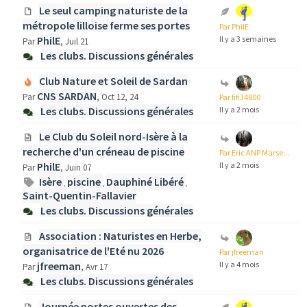
Le seul camping naturiste de la
métropole lilloise ferme ses portes
Par PhilE
PhilE
Il y a 3 semaines
Par
, Juil 21
Les clubs. Discussions générales
Club Nature et Soleil de Sardan
CNS SARDAN
Par
, Oct 12, 24
Par fifi34800
Les clubs. Discussions générales
Il y a 2 mois
Le Club du Soleil nord-Isère à la
recherche d'un créneau de piscine
Par Eric ANP Marse...
PhilE
Il y a 2 mois
Par
, Juin 07
Isère
piscine
Dauphiné Libéré
,
,
,
Saint-Quentin-Fallavier
Les clubs. Discussions générales
Association : Naturistes en Herbe,
organisatrice de l'Eté nu 2026
Par jfreeman
jfreeman
Il y a 4 mois
Par
, Avr 17
Les clubs. Discussions générales
Journée portes ouvertes des