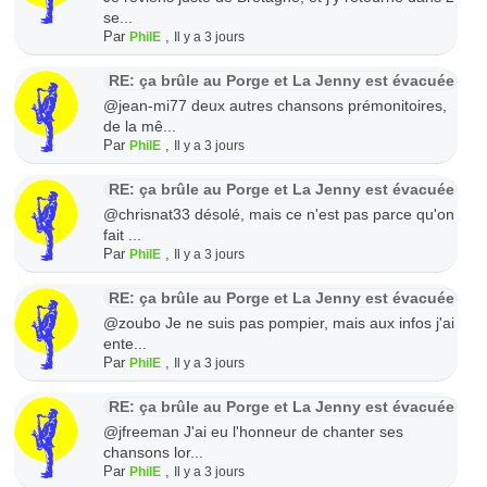
se...
Par
,
PhilE
Il y a 3 jours
RE: ça brûle au Porge et La Jenny est évacuée
@jean-mi77 deux autres chansons prémonitoires,
de la mê...
Par
,
PhilE
Il y a 3 jours
RE: ça brûle au Porge et La Jenny est évacuée
@chrisnat33 désolé, mais ce n'est pas parce qu'on
fait ...
Par
,
PhilE
Il y a 3 jours
RE: ça brûle au Porge et La Jenny est évacuée
@zoubo Je ne suis pas pompier, mais aux infos j'ai
ente...
Par
,
PhilE
Il y a 3 jours
RE: ça brûle au Porge et La Jenny est évacuée
@jfreeman J'ai eu l'honneur de chanter ses
chansons lor...
Par
,
PhilE
Il y a 3 jours