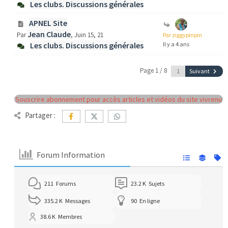
Les clubs. Discussions générales
APNEL Site
Jean Claude
Par
, Juin 15, 21
Par ziggypinpin
Les clubs. Discussions générales
Il y a 4 ans
Page 1 / 8
Suivant
Souscrire abonnement pour accès articles et vidéos du site vivrenu
Partager :
Forum Information
211
Forums
23.2 K
Sujets
335.2 K
Messages
90
En ligne
38.6 K
Membres