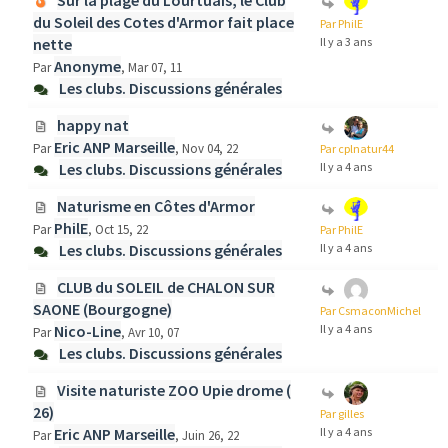
Sur la plage du Lourtuais, le Club
du Soleil des Cotes d'Armor fait place
Par PhilE
nette
Il y a 3 ans
Anonyme
Par
, Mar 07, 11
Les clubs. Discussions générales
happy nat
Eric ANP Marseille
Par
, Nov 04, 22
Par cplnatur44
Les clubs. Discussions générales
Il y a 4 ans
Naturisme en Côtes d'Armor
PhilE
Par
, Oct 15, 22
Par PhilE
Les clubs. Discussions générales
Il y a 4 ans
CLUB du SOLEIL de CHALON SUR
SAONE (Bourgogne)
Par CsmaconMichel
Nico-Line
Il y a 4 ans
Par
, Avr 10, 07
Les clubs. Discussions générales
Visite naturiste ZOO Upie drome (
26)
Par gilles
Eric ANP Marseille
Il y a 4 ans
Par
, Juin 26, 22