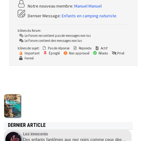
Notre nouveau membre:
Manuel Manuel
Dernier Message:
Enfants en camping naturiste
Icônes du forum:
Le Forum ne contient pas de messages non lus
Le Forum contient des messages non lus
Icônes de sujet:
Pas de réponse
Repondu
Actif
Important
Épinglé
Non approuvé
Résolu
Privé
Fermé
DERNIER ARTICLE
Les innocents
Des enfants fantômes aux nez noirs comme ceux des
...