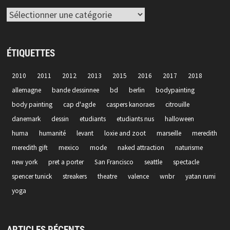
Catégories
ÉTIQUETTES
2010
2011
2012
2013
2015
2016
2017
2018
allemagne
bande dessinnee
bd
berlin
bodypainting
body painting
cap d'agde
caspers kanoraes
citrouille
danemark
dessin
etudiants
etudiants nus
halloween
huma
humanité
levant
loxie and zoot
marseille
meredith
meredith gift
mexico
mode
naked attraction
naturisme
new york
pret a porter
San Francisco
seattle
spectacle
spencer tunick
streakers
theatre
valence
wnbr
yatan rumi
yoga
ARTICLES RÉCENTS