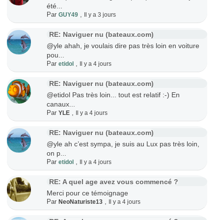
été...
Par
,
GUY49
Il y a 3 jours
RE: Naviguer nu (bateaux.com)
@yle ahah, je voulais dire pas très loin en voiture
pou...
Par
,
etidol
Il y a 4 jours
RE: Naviguer nu (bateaux.com)
@etidol Pas très loin... tout est relatif :-) En
canaux...
Par
,
YLE
Il y a 4 jours
RE: Naviguer nu (bateaux.com)
@yle ah c’est sympa, je suis au Lux pas très loin,
on p...
Par
,
etidol
Il y a 4 jours
RE: A quel age avez vous commencé ?
Merci pour ce témoignage
Par
,
NeoNaturiste13
Il y a 4 jours