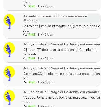
pla...
Par
,
PhilE
Il y a 2 jours
Le naturisme connait un renouveau en
Bretagne
Je reviens juste de Bretagne, et j'y retourne dans 2
se...
Par
,
PhilE
Il y a 2 jours
RE: ça brûle au Porge et La Jenny est évacuée
@jean-mi77 deux autres chansons prémonitoires,
de la mê...
Par
,
PhilE
Il y a 2 jours
RE: ça brûle au Porge et La Jenny est évacuée
@chrisnat33 désolé, mais ce n'est pas parce qu'on
fait ...
Par
,
PhilE
Il y a 2 jours
RE: ça brûle au Porge et La Jenny est évacuée
@zoubo Je ne suis pas pompier, mais aux infos j'ai
ente...
Par
,
PhilE
Il y a 2 jours