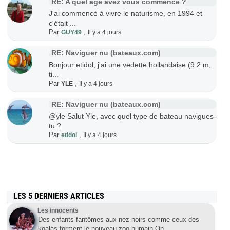
RE: A quel age avez vous commencé ?
J'ai commencé à vivre le naturisme, en 1994 et
c'était ...
Par
,
GUY49
Il y a 4 jours
RE: Naviguer nu (bateaux.com)
Bonjour etidol, j'ai une vedette hollandaise (9.2 m,
ti...
Par
,
YLE
Il y a 4 jours
RE: Naviguer nu (bateaux.com)
@yle Salut Yle, avec quel type de bateau navigues-
tu ?
Par
,
etidol
Il y a 4 jours
LES 5 DERNIERS ARTICLES
Les innocents
Des enfants fantômes aux nez noirs comme ceux des
koalas forment le nouveau zoo humain.On
…