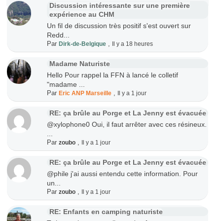
Discussion intéressante sur une première
expérience au CHM
Un fil de discussion très positif s'est ouvert sur
Redd...
Par
,
Dirk-de-Belgique
Il y a 18 heures
Madame Naturiste
Hello Pour rappel la FFN à lancé le colletif
"madame ...
Par
,
Eric ANP Marseille
Il y a 1 jour
RE: ça brûle au Porge et La Jenny est évacuée
@xylophone0 Oui, il faut arrêter avec ces résineux.
...
Par
,
zoubo
Il y a 1 jour
RE: ça brûle au Porge et La Jenny est évacuée
@phile j'ai aussi entendu cette information. Pour
un...
Par
,
zoubo
Il y a 1 jour
RE: Enfants en camping naturiste