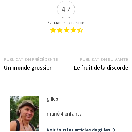
4.7
Évaluation de l'article
Navigation
Publication
P
PUBLICATION PRÉCÉDENTE
PUBLICATION SUIVANTE
précédente :
s
Un monde grossier
Le fruit de la discorde
de
l’article
gilles
marié 4 enfants
Voir tous les articles de gilles →