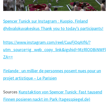
Spencer Tunick sur Instagram : Kuopio, Finland
@vbvalokuvakeskus Thank you to today’s participants!
https://www.instagram.com/reel/CuuFjOqAIf6/?
utm_source=ig_web_copy_link&igshid=MzRlODBiNWFl
ZA==
Finlande : un millier de personnes posent nues pour un
projet artistique – Le Parisien
Sources
Kunstaktion von Spencer Tunick: Fast tausend
Finnen posieren nackt im Park (tagesspiegel.de)