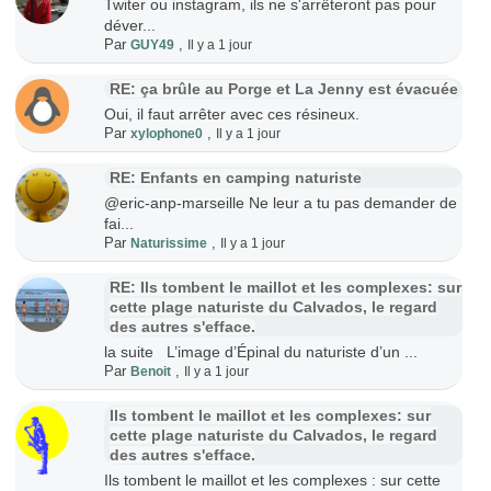
Twiter ou instagram, ils ne s'arrêteront pas pour
déver...
Par
,
GUY49
Il y a 1 jour
RE: ça brûle au Porge et La Jenny est évacuée
Oui, il faut arrêter avec ces résineux.
Par
,
xylophone0
Il y a 1 jour
RE: Enfants en camping naturiste
@eric-anp-marseille Ne leur a tu pas demander de
fai...
Par
,
Naturissime
Il y a 1 jour
RE: Ils tombent le maillot et les complexes: sur
cette plage naturiste du Calvados, le regard
des autres s'efface.
la suite L’image d’Épinal du naturiste d’un ...
Par
,
Benoit
Il y a 1 jour
Ils tombent le maillot et les complexes: sur
cette plage naturiste du Calvados, le regard
des autres s'efface.
Ils tombent le maillot et les complexes : sur cette