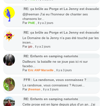
RE: ça brûle au Porge et La Jenny est évacuée
@jfreeman J'ai eu l'honneur de chanter ses
chansons lor...
Par
,
PhilE
Il y a 2 jours
RE: ça brûle au Porge et La Jenny est évacuée
Le Domaine de la Jenny n'a pas été touché par les
incen...
Par
,
jpb
Il y a 2 jours
RE: Enfants en camping naturiste
Dailleurs: la bataille ne se joue pas ici ni sur
facebo...
Par
,
Eric ANP Marseille
Il y a 3 jours
FFR : La randonue, vous connaissez ?
La randonue, vous connaissez ? Accuei...
Par
,
jfreeman
Il y a 3 jours
RE: Enfants en camping naturiste
Cette prose est en ligne depuis plus d'un an...j'ai