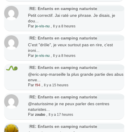
RE: Enfants en camping naturiste
Petit correctif. Jai raté une phrase. Je disais, je
dou...
Par
,
je-vis-nu
Il y a 8 heures
RE: Enfants en camping naturiste
C'est "drôle", je veux surtout pas en rire, c'est
ironi...
Par
,
je-vis-nu
Il y a 8 heures
RE: Enfants en camping naturiste
@eric-anp-marseille la plus grande partie des abus
enve...
Par
,
f94
Il y a 15 heures
RE: Enfants en camping naturiste
@naturissime je ne peux parler des centres
naturistes...
Par
,
zoubo
Il y a 17 heures
RE: Enfants en camping naturiste