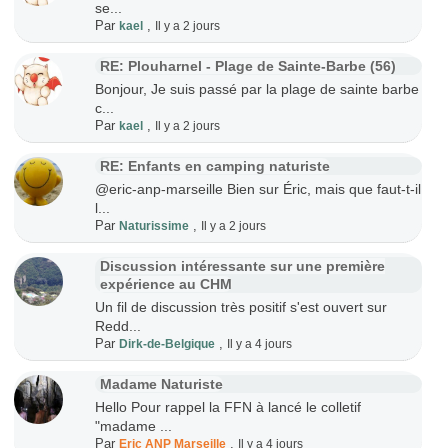
se...
Par
,
kael
Il y a 2 jours
RE: Plouharnel - Plage de Sainte-Barbe (56)
Bonjour, Je suis passé par la plage de sainte barbe
c...
Par
,
kael
Il y a 2 jours
RE: Enfants en camping naturiste
@eric-anp-marseille Bien sur Éric, mais que faut-t-il
l...
Par
,
Naturissime
Il y a 2 jours
Discussion intéressante sur une première
expérience au CHM
Un fil de discussion très positif s'est ouvert sur
Redd...
Par
,
Dirk-de-Belgique
Il y a 4 jours
Madame Naturiste
Hello Pour rappel la FFN à lancé le colletif
"madame ...
Par
,
Eric ANP Marseille
Il y a 4 jours