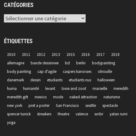
CATÉGORIES
Catégories
ÉTIQUETTES
2010
2011
2012
2013
2015
2016
2017
2018
allemagne
bande dessinnee
bd
berlin
bodypainting
body painting
cap d'agde
caspers kanoraes
citrouille
danemark
dessin
etudiants
etudiants nus
halloween
huma
humanité
levant
loxie and zoot
marseille
meredith
meredith gift
mexico
mode
naked attraction
naturisme
new york
pret a porter
San Francisco
seattle
spectacle
spencer tunick
streakers
theatre
valence
wnbr
yatan rumi
yoga