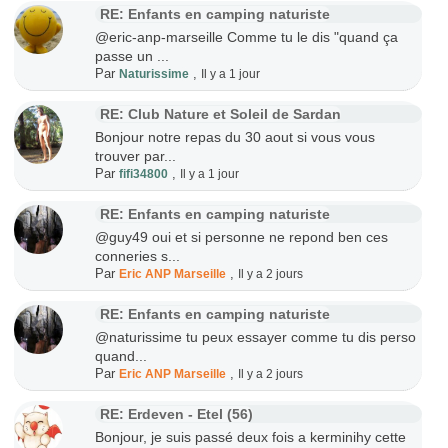
RE: Enfants en camping naturiste
@eric-anp-marseille Comme tu le dis "quand ça
passe un ...
Par
,
Naturissime
Il y a 1 jour
RE: Club Nature et Soleil de Sardan
Bonjour notre repas du 30 aout si vous vous
trouver par...
Par
,
fifi34800
Il y a 1 jour
RE: Enfants en camping naturiste
@guy49 oui et si personne ne repond ben ces
conneries s...
Par
,
Eric ANP Marseille
Il y a 2 jours
RE: Enfants en camping naturiste
@naturissime tu peux essayer comme tu dis perso
quand...
Par
,
Eric ANP Marseille
Il y a 2 jours
RE: Erdeven - Etel (56)
Bonjour, je suis passé deux fois a kerminihy cette