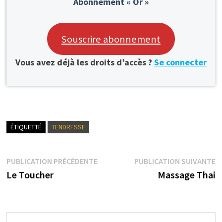
Abonnement « Or »
Souscrire abonnement
Vous avez déjà les droits d’accès ?
Se connecter
ÉTIQUETTÉ
TENDRESSE
Navigation
Publication
P
PUBLICATION PRÉCÉDENTE
PUBLICATION SUIVANTE
précédente :
s
Le Toucher
Massage Thai
de
l’article