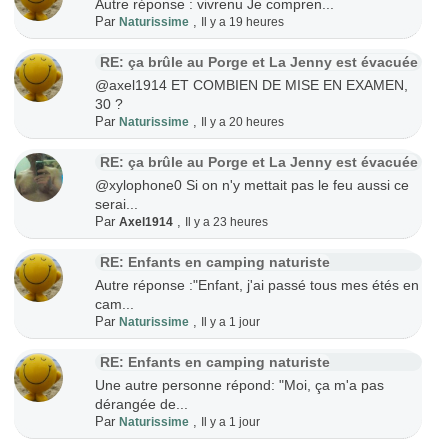
Autre réponse : vivrenu Je compren...
Par
,
Naturissime
Il y a 19 heures
RE: ça brûle au Porge et La Jenny est évacuée
@axel1914 ET COMBIEN DE MISE EN EXAMEN,
30 ?
Par
,
Naturissime
Il y a 20 heures
RE: ça brûle au Porge et La Jenny est évacuée
@xylophone0 Si on n'y mettait pas le feu aussi ce
serai...
Par
,
Axel1914
Il y a 23 heures
RE: Enfants en camping naturiste
Autre réponse :"Enfant, j'ai passé tous mes étés en
cam...
Par
,
Naturissime
Il y a 1 jour
RE: Enfants en camping naturiste
Une autre personne répond: "Moi, ça m'a pas
dérangée de...
Par
,
Naturissime
Il y a 1 jour