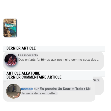
DERNIER ARTICLE
Les innocents
Des enfants fantômes aux nez noirs comme ceux des
...
ARTICLE ALÉATOIRE
DERNIER COMMENTAIRE ARTICLE
Des étudiants philippins soutiennent la destitution de Sara
Duterte
tanmott
sur En prendre Un Deux et Trois : UN
:
Quezón (Philippines), 14 février 2025 (EFE) – Ce
...
Je viens de revoir cette...