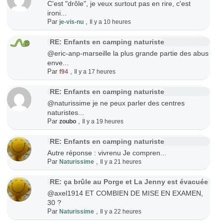
C'est "drôle", je veux surtout pas en rire, c'est
ironi...
Par
,
je-vis-nu
Il y a 10 heures
RE: Enfants en camping naturiste
@eric-anp-marseille la plus grande partie des abus
enve...
Par
,
f94
Il y a 17 heures
RE: Enfants en camping naturiste
@naturissime je ne peux parler des centres
naturistes...
Par
,
zoubo
Il y a 19 heures
RE: Enfants en camping naturiste
Autre réponse : vivrenu Je compren...
Par
,
Naturissime
Il y a 21 heures
RE: ça brûle au Porge et La Jenny est évacuée
@axel1914 ET COMBIEN DE MISE EN EXAMEN,
30 ?
Par
,
Naturissime
Il y a 22 heures