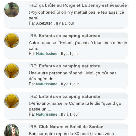
RE: ça brûle au Porge et La Jenny est évacuée
@xylophone0 Si on n'y mettait pas le feu aussi ce
serai...
Par
,
Axel1914
Il y a 1 jour
RE: Enfants en camping naturiste
Autre réponse :"Enfant, j'ai passé tous mes étés en
cam...
Par
,
Naturissime
Il y a 1 jour
RE: Enfants en camping naturiste
Une autre personne répond: "Moi, ça m'a pas
dérangée de...
Par
,
Naturissime
Il y a 1 jour
RE: Enfants en camping naturiste
@eric-anp-marseille Comme tu le dis "quand ça
passe un ...
Par
,
Naturissime
Il y a 1 jour
RE: Club Nature et Soleil de Sardan
Bonjour notre repas du 30 aout si vous vous