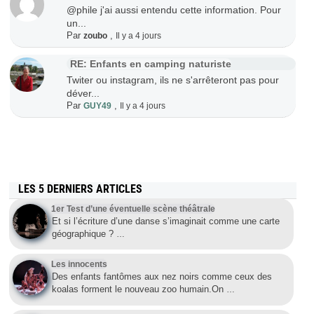
@phile j'ai aussi entendu cette information. Pour
un...
Par
,
zoubo
Il y a 4 jours
RE: Enfants en camping naturiste
Twiter ou instagram, ils ne s'arrêteront pas pour
déver...
Par
,
GUY49
Il y a 4 jours
LES 5 DERNIERS ARTICLES
1er Test d’une éventuelle scène théâtrale
Et si l’écriture d’une danse s’imaginait comme une carte
géographique ?
…
Les innocents
Des enfants fantômes aux nez noirs comme ceux des
koalas forment le nouveau zoo humain.On
…