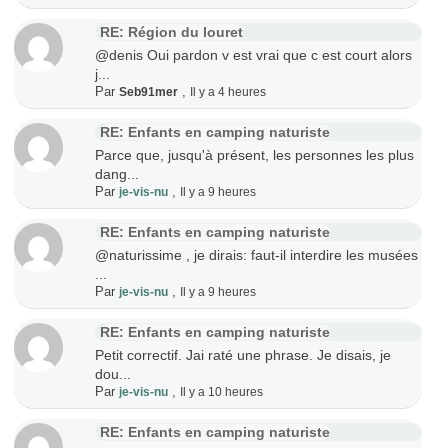
RE: Région du louret
@denis Oui pardon v est vrai que c est court alors
j...
Par
,
Seb91mer
Il y a 4 heures
RE: Enfants en camping naturiste
Parce que, jusqu'à présent, les personnes les plus
dang...
Par
,
je-vis-nu
Il y a 9 heures
RE: Enfants en camping naturiste
@naturissime , je dirais: faut-il interdire les musées
...
Par
,
je-vis-nu
Il y a 9 heures
RE: Enfants en camping naturiste
Petit correctif. Jai raté une phrase. Je disais, je
dou...
Par
,
je-vis-nu
Il y a 10 heures
RE: Enfants en camping naturiste