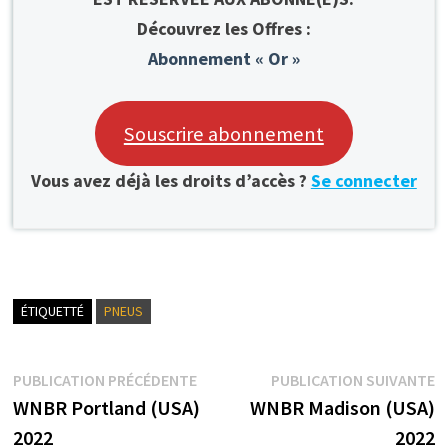
Découvrez les Offres :
Abonnement « Or »
Souscrire abonnement
Vous avez déjà les droits d’accès ?
Se connecter
ÉTIQUETTÉ
PNEUS
Navigation
Publication
P
PUBLICATION PRÉCÉDENTE
PUBLICATION SUIVANTE
précédente :
s
WNBR Portland (USA)
WNBR Madison (USA)
de
2022
2022