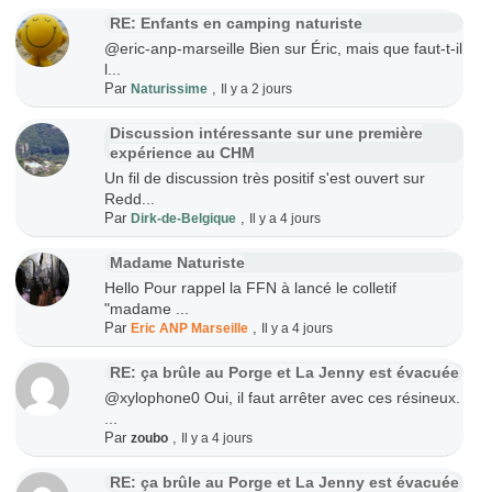
RE: Enfants en camping naturiste
@eric-anp-marseille Bien sur Éric, mais que faut-t-il
l...
Par
,
Naturissime
Il y a 2 jours
Discussion intéressante sur une première
expérience au CHM
Un fil de discussion très positif s'est ouvert sur
Redd...
Par
,
Dirk-de-Belgique
Il y a 4 jours
Madame Naturiste
Hello Pour rappel la FFN à lancé le colletif
"madame ...
Par
,
Eric ANP Marseille
Il y a 4 jours
RE: ça brûle au Porge et La Jenny est évacuée
@xylophone0 Oui, il faut arrêter avec ces résineux.
...
Par
,
zoubo
Il y a 4 jours
RE: ça brûle au Porge et La Jenny est évacuée