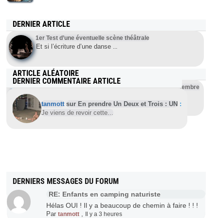
DERNIER ARTICLE
1er Test d’une éventuelle scène théâtrale
Et si l’écriture d’une danse
...
ARTICLE ALÉATOIRE
DERNIER COMMENTAIRE ARTICLE
L’événement de Tunick à Lyon vu par Denis – 11 septembre
2005
tanmott
sur En prendre Un Deux et Trois : UN
:
Et voilà ! C’est fait ! C’était
...
Je viens de revoir cette...
DERNIERS MESSAGES DU FORUM
RE: Enfants en camping naturiste
Hélas OUI ! Il y a beaucoup de chemin à faire ! ! !
Par
,
tanmott
Il y a 3 heures