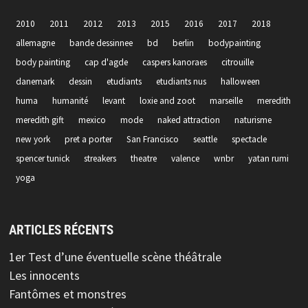
2010
2011
2012
2013
2015
2016
2017
2018
allemagne
bande dessinnee
bd
berlin
bodypainting
body painting
cap d'agde
caspers kanoraes
citrouille
danemark
dessin
etudiants
etudiants nus
halloween
huma
humanité
levant
loxie and zoot
marseille
meredith
meredith gift
mexico
mode
naked attraction
naturisme
new york
pret a porter
San Francisco
seattle
spectacle
spencer tunick
streakers
theatre
valence
wnbr
yatan rumi
yoga
ARTICLES RÉCENTS
1er Test d’une éventuelle scène théâtrale
Les innocents
Fantômes et monstres