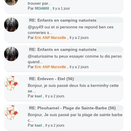
trouver par...
Par
,
fifi34800
Il y a 1 jour
RE: Enfants en camping naturiste
@guy49 oui et si personne ne repond ben ces
conneries s...
Par
,
Eric ANP Marseille
Il y a 2 jours
RE: Enfants en camping naturiste
@naturissime tu peux essayer comme tu dis perso
quand...
Par
,
Eric ANP Marseille
Il y a 2 jours
RE: Erdeven - Etel (56)
Bonjour, je suis passé deux fois a kerminihy cette
se...
Par
,
kael
Il y a 2 jours
RE: Plouharnel - Plage de Sainte-Barbe (56)
Bonjour, Je suis passé par la plage de sainte barbe
c...
Par
,
kael
Il y a 2 jours