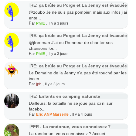
RE: ça brûle au Porge et La Jenny est évacuée
@zoubo Je ne suis pas pompier, mais aux infos j'ai
ente...
Par
,
PhilE
Il y a 3 jours
RE: ça brûle au Porge et La Jenny est évacuée
@jfreeman J'ai eu l'honneur de chanter ses
chansons lor...
Par
,
PhilE
Il y a 3 jours
RE: ça brûle au Porge et La Jenny est évacuée
Le Domaine de la Jenny n'a pas été touché par les
incen...
Par
,
jpb
Il y a 3 jours
RE: Enfants en camping naturiste
Dailleurs: la bataille ne se joue pas ici ni sur
facebo...
Par
,
Eric ANP Marseille
Il y a 4 jours
FFR : La randonue, vous connaissez ?
La randonue, vous connaissez ? Accuei...