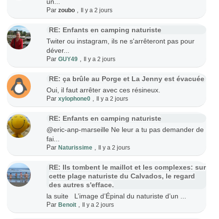
un...
Par
,
zoubo
Il y a 2 jours
RE: Enfants en camping naturiste
Twiter ou instagram, ils ne s'arrêteront pas pour
déver...
Par
,
GUY49
Il y a 2 jours
RE: ça brûle au Porge et La Jenny est évacuée
Oui, il faut arrêter avec ces résineux.
Par
,
xylophone0
Il y a 2 jours
RE: Enfants en camping naturiste
@eric-anp-marseille Ne leur a tu pas demander de
fai...
Par
,
Naturissime
Il y a 2 jours
RE: Ils tombent le maillot et les complexes: sur
cette plage naturiste du Calvados, le regard
des autres s'efface.
la suite L’image d’Épinal du naturiste d’un ...
Par
,
Benoit
Il y a 2 jours