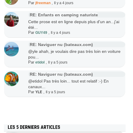
Par
,
jfreeman
Il y a 4 jours
RE: Enfants en camping naturiste
Cette prose est en ligne depuis plus d'un an...j'ai
été...
Par
,
GUY49
Il y a 4 jours
RE: Naviguer nu (bateaux.com)
@yle ahah, je voulais dire pas très loin en voiture
pou...
Par
,
etidol
Il y a 5 jours
RE: Naviguer nu (bateaux.com)
@etidol Pas très loin... tout est relatif :-) En
canaux...
Par
,
YLE
Il y a 5 jours
LES 5 DERNIERS ARTICLES