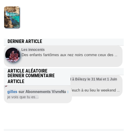
DERNIER ARTICLE
Les innocents
Des enfants fantômes aux nez noirs comme ceux des
...
ARTICLE ALÉATOIRE
DERNIER COMMENTAIRE
2ème Edition de NATUDEUCH à Bélezy le 31 Mai et 1 Juin
ARTICLE
2008
La deuxième édition de Natudeuch à eu lieu le weekend
...
gilles
sur Abonnements VivreNu
:
je vois que tu es...