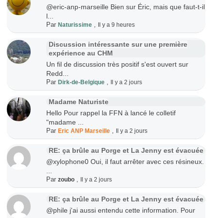
@eric-anp-marseille Bien sur Éric, mais que faut-t-il
l...
Par
,
Naturissime
Il y a 9 heures
Discussion intéressante sur une première
expérience au CHM
Un fil de discussion très positif s'est ouvert sur
Redd...
Par
,
Dirk-de-Belgique
Il y a 2 jours
Madame Naturiste
Hello Pour rappel la FFN à lancé le colletif
"madame ...
Par
,
Eric ANP Marseille
Il y a 2 jours
RE: ça brûle au Porge et La Jenny est évacuée
@xylophone0 Oui, il faut arrêter avec ces résineux.
...
Par
,
zoubo
Il y a 2 jours
RE: ça brûle au Porge et La Jenny est évacuée
@phile j'ai aussi entendu cette information. Pour