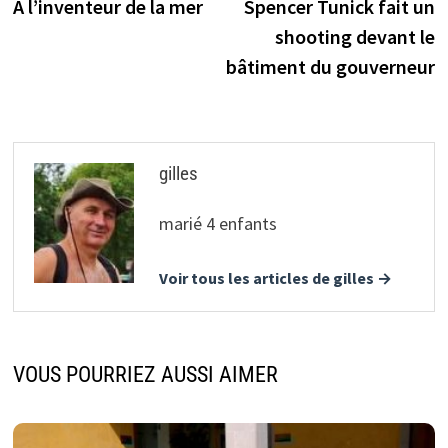
précédente :
s
A l’inventeur de la mer
Spencer Tunick fait un
de
shooting devant le
l’article
bâtiment du gouverneur
gilles
marié 4 enfants
Voir tous les articles de gilles →
VOUS POURRIEZ AUSSI AIMER