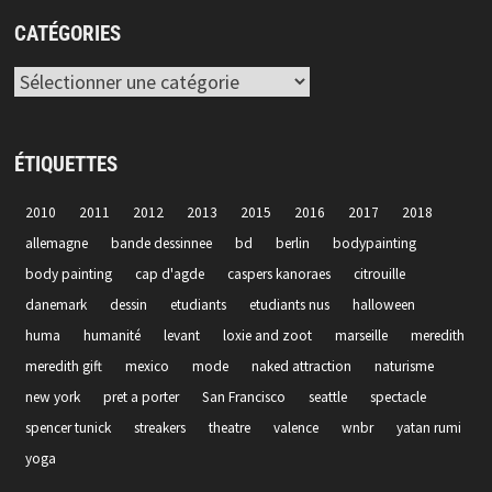
CATÉGORIES
Catégories
ÉTIQUETTES
2010
2011
2012
2013
2015
2016
2017
2018
allemagne
bande dessinnee
bd
berlin
bodypainting
body painting
cap d'agde
caspers kanoraes
citrouille
danemark
dessin
etudiants
etudiants nus
halloween
huma
humanité
levant
loxie and zoot
marseille
meredith
meredith gift
mexico
mode
naked attraction
naturisme
new york
pret a porter
San Francisco
seattle
spectacle
spencer tunick
streakers
theatre
valence
wnbr
yatan rumi
yoga