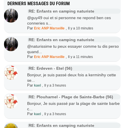
DERNIERS MESSAGES DU FORUM
RE: Enfants en camping naturiste
@guy49 oui et si personne ne repond ben ces
conneries s...
Par
,
Eric ANP Marseille
Il y a 10 minutes
RE: Enfants en camping naturiste
@naturissime tu peux essayer comme tu dis perso
quand...
Par
,
Eric ANP Marseille
Il y a 11 minutes
RE: Erdeven - Etel (56)
Bonjour, je suis passé deux fois a kerminihy cette
se...
Par
,
kael
Il y a 3 heures
RE: Plouharnel - Plage de Sainte-Barbe (56)
Bonjour, Je suis passé par la plage de sainte barbe
c...
Par
,
kael
Il y a 3 heures
RE: Enfants en camping naturiste