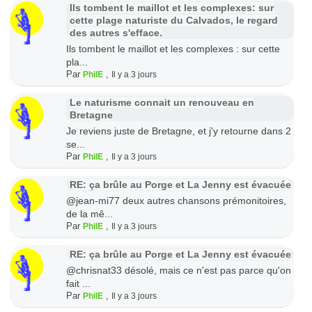
Ils tombent le maillot et les complexes: sur
cette plage naturiste du Calvados, le regard
des autres s'efface.
Ils tombent le maillot et les complexes : sur cette
pla...
Par
,
PhilE
Il y a 3 jours
Le naturisme connait un renouveau en
Bretagne
Je reviens juste de Bretagne, et j'y retourne dans 2
se...
Par
,
PhilE
Il y a 3 jours
RE: ça brûle au Porge et La Jenny est évacuée
@jean-mi77 deux autres chansons prémonitoires,
de la mê...
Par
,
PhilE
Il y a 3 jours
RE: ça brûle au Porge et La Jenny est évacuée
@chrisnat33 désolé, mais ce n'est pas parce qu'on
fait ...
Par
,
PhilE
Il y a 3 jours