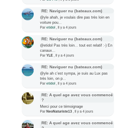
RE: Naviguer nu (bateaux.com)
@yle ahah, je voulais dire pas très loin en
voiture pou...
Par
etidol
,
Il y a 4 jours
RE: Naviguer nu (bateaux.com)
@etidol Pas très loin... tout est relatif :-) En
canaux...
Par
YLE
,
Il y a 4 jours
RE: Naviguer nu (bateaux.com)
@yle ah c’est sympa, je suis au Lux pas
très loin, on p...
Par
etidol
,
Il y a 4 jours
RE: A quel age avez vous commencé
?
Merci pour ce témoignage
Par
NeoNaturiste13
,
Il y a 4 jours
RE: A quel age avez vous commencé