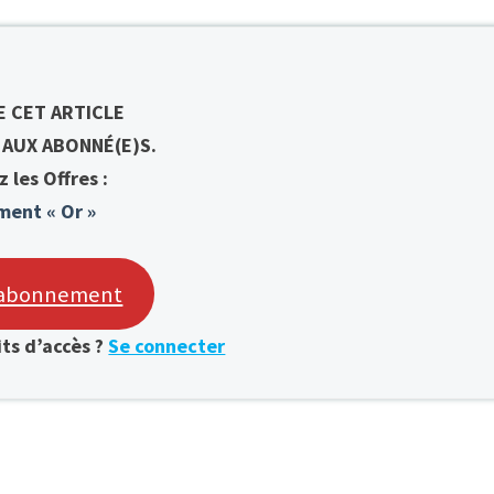
E CET ARTICLE
 AUX ABONNÉ(E)S.
 les Offres :
ent « Or »
e abonnement
its d’accès ?
Se connecter