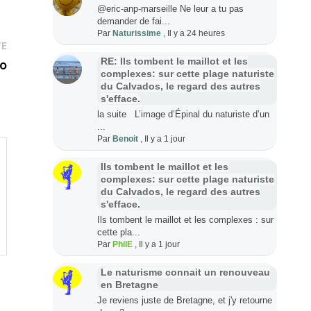
@eric-anp-marseille Ne leur a tu pas
demander de fai...
Par
Naturissime
,
Il y a 24 heures
Publication
TE
suivante :
o
RE: Ils tombent le maillot et les
complexes: sur cette plage naturiste
du Calvados, le regard des autres
s'efface.
la suite L’image d’Épinal du naturiste d’un
...
Par
Benoit
,
Il y a 1 jour
Ils tombent le maillot et les
complexes: sur cette plage naturiste
du Calvados, le regard des autres
s'efface.
Ils tombent le maillot et les complexes : sur
cette pla...
Par
PhilE
,
Il y a 1 jour
Le naturisme connait un renouveau
en Bretagne
Je reviens juste de Bretagne, et j'y retourne