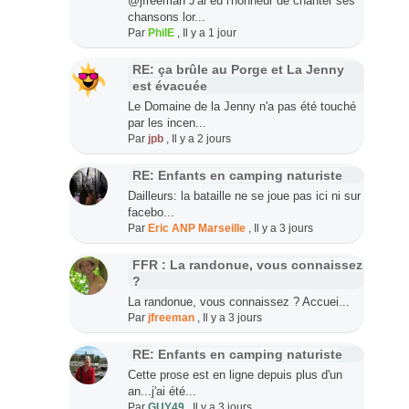
@jfreeman J'ai eu l'honneur de chanter ses
chansons lor...
Par
PhilE
,
Il y a 1 jour
RE: ça brûle au Porge et La Jenny
est évacuée
Le Domaine de la Jenny n'a pas été touché
par les incen...
Par
jpb
,
Il y a 2 jours
RE: Enfants en camping naturiste
Dailleurs: la bataille ne se joue pas ici ni sur
facebo...
Par
Eric ANP Marseille
,
Il y a 3 jours
FFR : La randonue, vous connaissez
?
La randonue, vous connaissez ? Accuei...
Par
jfreeman
,
Il y a 3 jours
RE: Enfants en camping naturiste
Cette prose est en ligne depuis plus d'un
an...j'ai été...
Par
GUY49
,
Il y a 3 jours