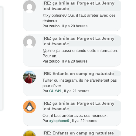
RE: ça brûle au Porge et La Jenny
est évacuée
@xylophone0 Oui, il faut arrêter avec ces
résineux. ...
Par
zoubo
,
Il y a 20 heures
RE: ça brûle au Porge et La Jenny
est évacuée
@phile j'ai aussi entendu cette information.
Pour un...
Par
zoubo
,
Il y a 20 heures
RE: Enfants en camping naturiste
Twiter ou instagram, ils ne s'arrêteront pas
pour déver...
Par
GUY49
,
Il y a 21 heures
RE: ça brûle au Porge et La Jenny
est évacuée
Oui, il faut arrêter avec ces résineux.
Par
xylophone0
,
Il y a 22 heures
RE: Enfants en camping naturiste