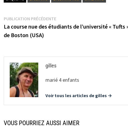
Navigation
Publication
PUBLICATION PRÉCÉDENTE
précédente :
La course nue des étudiants de l’université « Tufts 
de
de Boston (USA)
l’article
gilles
marié 4 enfants
Voir tous les articles de gilles →
VOUS POURRIEZ AUSSI AIMER