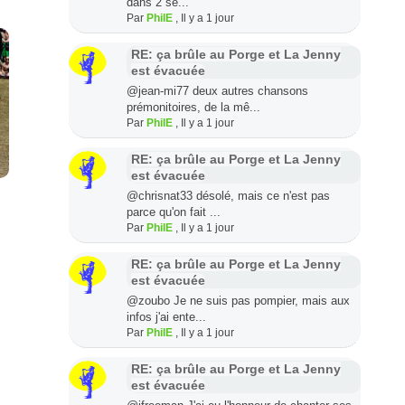
dans 2 se...
Par
PhilE
,
Il y a 1 jour
RE: ça brûle au Porge et La Jenny
est évacuée
@jean-mi77 deux autres chansons
prémonitoires, de la mê...
Par
PhilE
,
Il y a 1 jour
RE: ça brûle au Porge et La Jenny
est évacuée
@chrisnat33 désolé, mais ce n'est pas
parce qu'on fait ...
Par
PhilE
,
Il y a 1 jour
RE: ça brûle au Porge et La Jenny
est évacuée
@zoubo Je ne suis pas pompier, mais aux
infos j'ai ente...
Par
PhilE
,
Il y a 1 jour
RE: ça brûle au Porge et La Jenny
est évacuée