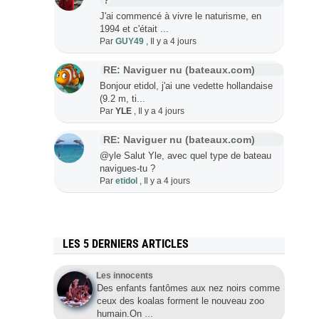
?
J'ai commencé à vivre le naturisme, en
1994 et c'était ...
Par
GUY49
,
Il y a 4 jours
RE: Naviguer nu (bateaux.com)
Bonjour etidol, j'ai une vedette hollandaise
(9.2 m, ti...
Par
YLE
,
Il y a 4 jours
RE: Naviguer nu (bateaux.com)
@yle Salut Yle, avec quel type de bateau
navigues-tu ?
Par
etidol
,
Il y a 4 jours
LES 5 DERNIERS ARTICLES
Les innocents
Des enfants fantômes aux nez noirs comme
ceux des koalas forment le nouveau zoo
humain.On
…