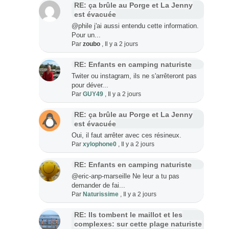
RE: ça brûle au Porge et La Jenny
est évacuée
@phile j'ai aussi entendu cette information.
Pour un...
Par
zoubo
,
Il y a 2 jours
RE: Enfants en camping naturiste
Twiter ou instagram, ils ne s'arrêteront pas
pour déver...
Par
GUY49
,
Il y a 2 jours
RE: ça brûle au Porge et La Jenny
est évacuée
Oui, il faut arrêter avec ces résineux.
Par
xylophone0
,
Il y a 2 jours
RE: Enfants en camping naturiste
@eric-anp-marseille Ne leur a tu pas
demander de fai...
Par
Naturissime
,
Il y a 2 jours
RE: Ils tombent le maillot et les
complexes: sur cette plage naturiste