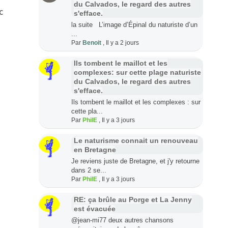
du Calvados, le regard des autres
c
s'efface.
la suite L’image d’Épinal du naturiste d’un
...
Par
Benoit
,
Il y a 2 jours
Ils tombent le maillot et les
complexes: sur cette plage naturiste
du Calvados, le regard des autres
s'efface.
Ils tombent le maillot et les complexes : sur
cette pla...
Par
PhilE
,
Il y a 3 jours
Le naturisme connait un renouveau
en Bretagne
Je reviens juste de Bretagne, et j'y retourne
dans 2 se...
Par
PhilE
,
Il y a 3 jours
RE: ça brûle au Porge et La Jenny
est évacuée
@jean-mi77 deux autres chansons