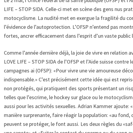
Le 2 mai, l’Office fédéral de la santé publique (OFSP) et 
LIFE – STOP SIDA. Celle-ci met en scène des gens nus prati
motocyclisme. La nudité met en exergue la fragilité du corp
l’évidence de l’autoprotection. L’OFSP n’entend pas montr
fortes, ancrer efficacement dans l’esprit d’un vaste public 
Comme l’année dernière déjà, la joie de vivre en relation 
LOVE LIFE – STOP SIDA de l’OFSP et l’Aide suisse contre l
campagnes ai (OFSP): «Pour vivre une vie amoureuse décon
indispensable.» C’est précisément cette idée qui est repr
non protégés, qui pratiquent des sports présentant un risqu
telles que l’escrime, le hockey sur glace ou le motocyclisme
aussi pour les activités sexuelles. Adrian Kammer ajoute:
manière surprenante, faire réagir la population: «au fond, c
peuvent se protéger, le font aussi. Les deux règles du «sa
une capote» et «Eviter le contact du sperme ou du sang a