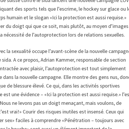
l’Aide suisse contre le sida lancent une nouvelle campagne LO
quant des sports tels que l’escrime, le hockey sur glace ou l
s humain et le slogan «Ici la protection est aussi requise.»
er du doigt qui que ce soit, mais plutôt, au moyen d’images
la nécessité de l’autoprotection lors de relations sexuelles.
avec la sexualité occupe l’avant-scène de la nouvelle campagn
e sida. A ce propos, Adrian Kammer, responsable de section
tractée avec plaisir, l’autoprotection est tout simplement
ise dans la nouvelle campagne. Elle montre des gens nus, don
e de blessure élevé. Ce qui, dans les activités sportives
 est une évidence – «Ici la protection est aussi requise.» l’e
 «Nous ne levons pas un doigt menaçant, mais voulons, de
’est vrai!» Courir des risques inutiles est insensé. Ceux qui
fer sex» faciles à comprendre «Pénétration – toujours avec
vec la bouche» sont aussi un élément important de la