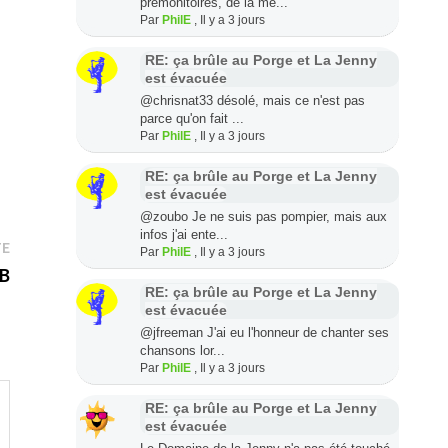
prémonitoires, de la mê...
Par
PhilE
,
Il y a 3 jours
RE: ça brûle au Porge et La Jenny
est évacuée
@chrisnat33 désolé, mais ce n'est pas
parce qu'on fait ...
Par
PhilE
,
Il y a 3 jours
RE: ça brûle au Porge et La Jenny
est évacuée
@zoubo Je ne suis pas pompier, mais aux
infos j'ai ente...
Publication
TE
Par
PhilE
,
Il y a 3 jours
suivante :
GB
RE: ça brûle au Porge et La Jenny
est évacuée
@jfreeman J'ai eu l'honneur de chanter ses
chansons lor...
Par
PhilE
,
Il y a 3 jours
RE: ça brûle au Porge et La Jenny
est évacuée