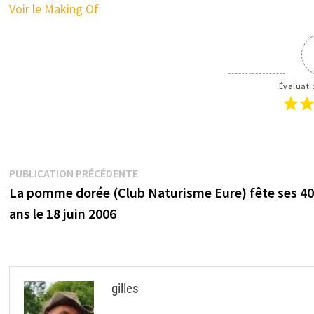
Voir le Making Of
Évaluatio
Navigation
Publication
PUBLICATION PRÉCÉDENTE
précédente :
La pomme dorée (Club Naturisme Eure) fête ses 4
de
ans le 18 juin 2006
l’article
gilles