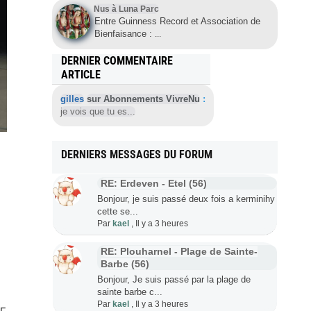
Nus à Luna Parc
Entre Guinness Record et Association de
Bienfaisance :
...
DERNIER COMMENTAIRE
ARTICLE
gilles
sur Abonnements VivreNu
:
je vois que tu es...
DERNIERS MESSAGES DU FORUM
RE: Erdeven - Etel (56)
Bonjour, je suis passé deux fois a kerminihy
cette se...
Par
kael
,
Il y a 3 heures
RE: Plouharnel - Plage de Sainte-
Barbe (56)
Bonjour, Je suis passé par la plage de
sainte barbe c...
Par
kael
,
Il y a 3 heures