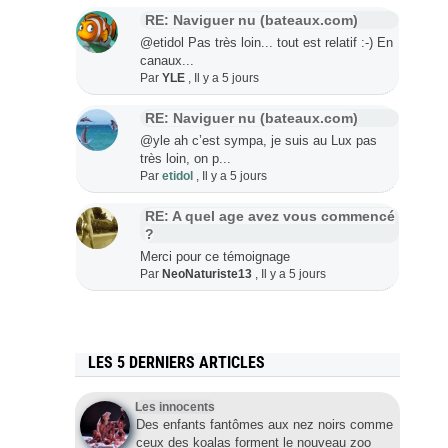
RE: Naviguer nu (bateaux.com)
@etidol Pas très loin... tout est relatif :-) En
canaux...
Par
YLE
,
Il y a 5 jours
RE: Naviguer nu (bateaux.com)
@yle ah c’est sympa, je suis au Lux pas
très loin, on p...
Par
etidol
,
Il y a 5 jours
RE: A quel age avez vous commencé
?
Merci pour ce témoignage
Par
NeoNaturiste13
,
Il y a 5 jours
LES 5 DERNIERS ARTICLES
Les innocents
Des enfants fantômes aux nez noirs comme
ceux des koalas forment le nouveau zoo