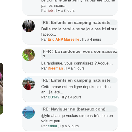
Le Domaine de la Jenny n'a pas été touché
par les incen...
Par
jpb
,
Il y a 3 jours
RE: Enfants en camping naturiste
Dailleurs: la bataille ne se joue pas ici ni sur
facebo...
Par
Eric ANP Marseille
,
Il y a 4 jours
FFR : La randonue, vous connaissez
?
La randonue, vous connaissez ? Accuei...
Par
jfreeman
,
Il y a 4 jours
RE: Enfants en camping naturiste
Cette prose est en ligne depuis plus d'un
an...j'ai été...
Par
GUY49
,
Il y a 4 jours
RE: Naviguer nu (bateaux.com)
@yle ahah, je voulais dire pas très loin en
voiture pou...
Par
etidol
,
Il y a 5 jours