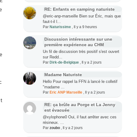
VE
e
RE: Enfants en camping naturiste
@eric-anp-marseille Bien sur Éric, mais que
faut-t-il l...
Par
Naturissime
,
Il y a 9 heures
Discussion intéressante sur une
première expérience au CHM
Un fil de discussion très positif s'est ouvert
e
sur Redd...
Par
Dirk-de-Belgique
,
Il y a 2 jours
Madame Naturiste
c
Hello Pour rappel la FFN à lancé le colletif
"madame ...
Par
Eric ANP Marseille
,
Il y a 2 jours
st
RE: ça brûle au Porge et La Jenny
est évacuée
@xylophone0 Oui, il faut arrêter avec ces
résineux. ...
Par
zoubo
,
Il y a 2 jours