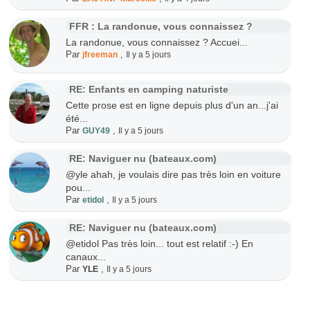
FFR : La randonue, vous connaissez ?
La randonue, vous connaissez ? Accuei...
Par
,
jfreeman
Il y a 5 jours
RE: Enfants en camping naturiste
Cette prose est en ligne depuis plus d'un an...j'ai
été...
Par
,
GUY49
Il y a 5 jours
RE: Naviguer nu (bateaux.com)
@yle ahah, je voulais dire pas très loin en voiture
pou...
Par
,
etidol
Il y a 5 jours
RE: Naviguer nu (bateaux.com)
@etidol Pas très loin... tout est relatif :-) En
canaux...
Par
,
YLE
Il y a 5 jours