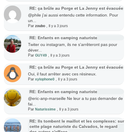
RE: ça brûle au Porge et La Jenny est évacuée
@phile j'ai aussi entendu cette information. Pour
un...
Par
,
zoubo
Il y a 3 jours
RE: Enfants en camping naturiste
Twiter ou instagram, ils ne s'arrêteront pas pour
déver...
Par
,
GUY49
Il y a 3 jours
RE: ça brûle au Porge et La Jenny est évacuée
Oui, il faut arrêter avec ces résineux.
Par
,
xylophone0
Il y a 3 jours
RE: Enfants en camping naturiste
@eric-anp-marseille Ne leur a tu pas demander de
fai...
Par
,
Naturissime
Il y a 3 jours
RE: Ils tombent le maillot et les complexes: sur
cette plage naturiste du Calvados, le regard
des autres s'efface.