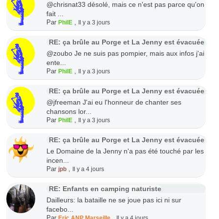
@chrisnat33 désolé, mais ce n'est pas parce qu'on
fait ...
Par
,
PhilE
Il y a 3 jours
RE: ça brûle au Porge et La Jenny est évacuée
@zoubo Je ne suis pas pompier, mais aux infos j'ai
ente...
Par
,
PhilE
Il y a 3 jours
RE: ça brûle au Porge et La Jenny est évacuée
@jfreeman J'ai eu l'honneur de chanter ses
chansons lor...
Par
,
PhilE
Il y a 3 jours
RE: ça brûle au Porge et La Jenny est évacuée
Le Domaine de la Jenny n'a pas été touché par les
incen...
Par
,
jpb
Il y a 4 jours
RE: Enfants en camping naturiste
Dailleurs: la bataille ne se joue pas ici ni sur
facebo...
Par
,
Eric ANP Marseille
Il y a 4 jours