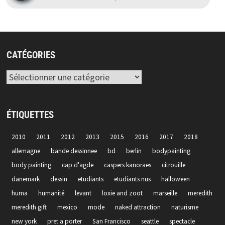
CATÉGORIES
Catégories
ÉTIQUETTES
2010
2011
2012
2013
2015
2016
2017
2018
allemagne
bande dessinnee
bd
berlin
bodypainting
body painting
cap d'agde
caspers kanoraes
citrouille
danemark
dessin
etudiants
etudiants nus
halloween
huma
humanité
levant
loxie and zoot
marseille
meredith
meredith gift
mexico
mode
naked attraction
naturisme
new york
pret a porter
San Francisco
seattle
spectacle