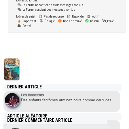
Icônes du forum:
Le Forum ne contient pas de messages non lus
Le Forum contient des messages non lus
Icônes de sujet:
Pas de réponse
Repondu
Actif
Important
Épinglé
Non approuvé
Résolu
Privé
Fermé
DERNIER ARTICLE
Les innocents
Des enfants fantômes aux nez noirs comme ceux des
...
ARTICLE ALÉATOIRE
DERNIER COMMENTAIRE ARTICLE
Randonue dans la Plaine des sables à la réunion