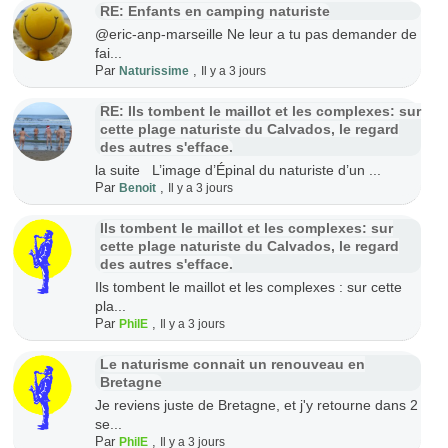
RE: Enfants en camping naturiste
@eric-anp-marseille Ne leur a tu pas demander de
fai...
Par
,
Naturissime
Il y a 3 jours
RE: Ils tombent le maillot et les complexes: sur
cette plage naturiste du Calvados, le regard
des autres s'efface.
la suite L’image d’Épinal du naturiste d’un ...
Par
,
Benoit
Il y a 3 jours
Ils tombent le maillot et les complexes: sur
cette plage naturiste du Calvados, le regard
des autres s'efface.
Ils tombent le maillot et les complexes : sur cette
pla...
Par
,
PhilE
Il y a 3 jours
Le naturisme connait un renouveau en
Bretagne
Je reviens juste de Bretagne, et j'y retourne dans 2
se...
Par
,
PhilE
Il y a 3 jours