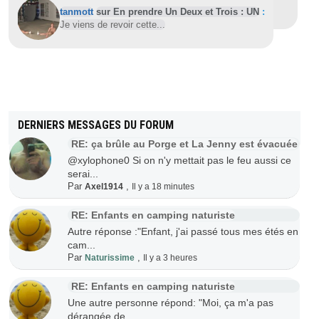
En ce mois de février où la chaleur réunionnaise
...
tanmott
sur En prendre Un Deux et Trois : UN
:
Je viens de revoir cette...
DERNIERS MESSAGES DU FORUM
RE: ça brûle au Porge et La Jenny est évacuée
@xylophone0 Si on n'y mettait pas le feu aussi ce
serai...
Par
,
Axel1914
Il y a 18 minutes
RE: Enfants en camping naturiste
Autre réponse :"Enfant, j'ai passé tous mes étés en
cam...
Par
,
Naturissime
Il y a 3 heures
RE: Enfants en camping naturiste
Une autre personne répond: "Moi, ça m'a pas
dérangée de...