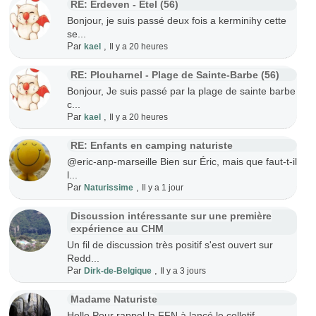
RE: Erdeven - Etel (56)
Bonjour, je suis passé deux fois a kerminihy cette
se...
Par
,
kael
Il y a 20 heures
RE: Plouharnel - Plage de Sainte-Barbe (56)
Bonjour, Je suis passé par la plage de sainte barbe
c...
Par
,
kael
Il y a 20 heures
RE: Enfants en camping naturiste
@eric-anp-marseille Bien sur Éric, mais que faut-t-il
l...
Par
,
Naturissime
Il y a 1 jour
Discussion intéressante sur une première
expérience au CHM
Un fil de discussion très positif s'est ouvert sur
Redd...
Par
,
Dirk-de-Belgique
Il y a 3 jours
Madame Naturiste
Hello Pour rappel la FFN à lancé le colletif