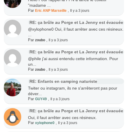
"madame ...
Par
,
Eric ANP Marseille
Il y a 3 jours
RE: ça brûle au Porge et La Jenny est évacuée
@xylophone0 Oui, il faut arrêter avec ces résineux.
...
Par
,
zoubo
Il y a 3 jours
RE: ça brûle au Porge et La Jenny est évacuée
@phile j'ai aussi entendu cette information. Pour
un...
Par
,
zoubo
Il y a 3 jours
RE: Enfants en camping naturiste
Twiter ou instagram, ils ne s'arrêteront pas pour
déver...
Par
,
GUY49
Il y a 3 jours
RE: ça brûle au Porge et La Jenny est évacuée
Oui, il faut arrêter avec ces résineux.
Par
,
xylophone0
Il y a 3 jours