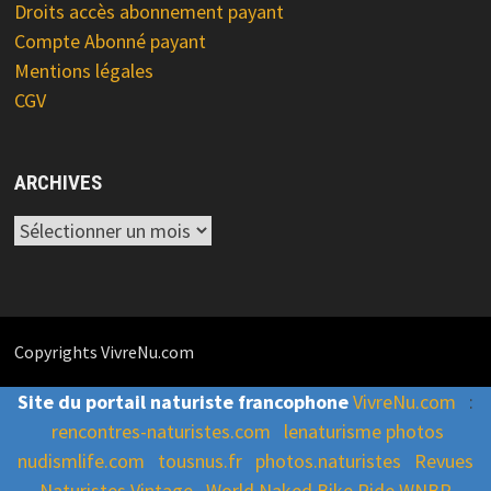
Droits accès abonnement payant
Compte Abonné payant
Mentions légales
CGV
ARCHIVES
Archives
Copyrights VivreNu.com
Site du portail naturiste francophone
VivreNu.com
:
rencontres-naturistes.com
lenaturisme photos
nudismlife.com
tousnus.fr
photos.naturistes
Revues
Naturistes Vintage
World Naked Bike Ride WNBR