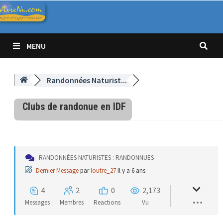
Passer
au
contenu
MENU
Randonnées Naturist...
Clubs de randonue en IDF
RANDONNÉES NATURISTES : RANDONNUES
Dernier Message
par
loutre_27
Il y a 6 ans
4
2
0
2,173
Messages
Membres
Reactions
Vu