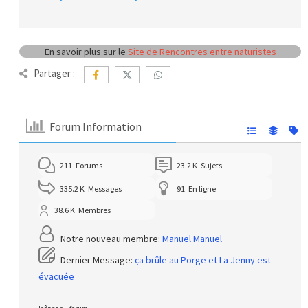
En savoir plus sur le
Site de Rencontres entre naturistes
Partager :
Forum Information
211
Forums
23.2 K
Sujets
335.2 K
Messages
91
En ligne
38.6 K
Membres
Notre nouveau membre:
Manuel Manuel
Dernier Message:
ça brûle au Porge et La Jenny est
évacuée