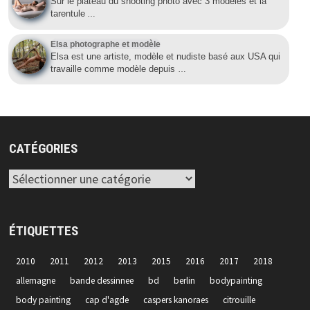
Sur le plateau du shooting photo avec 3 modèles et la
tarentule
…
Elsa photographe et modèle
Elsa est une artiste, modèle et nudiste basé aux USA qui
travaille comme modèle depuis
…
CATÉGORIES
Catégories
ÉTIQUETTES
2010
2011
2012
2013
2015
2016
2017
2018
allemagne
bande dessinnee
bd
berlin
bodypainting
body painting
cap d'agde
caspers kanoraes
citrouille