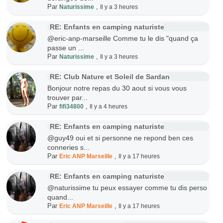
Par
,
Naturissime
Il y a 3 heures
RE: Enfants en camping naturiste
@eric-anp-marseille Comme tu le dis "quand ça
passe un ...
Par
,
Naturissime
Il y a 3 heures
RE: Club Nature et Soleil de Sardan
Bonjour notre repas du 30 aout si vous vous
trouver par...
Par
,
fifi34800
Il y a 4 heures
RE: Enfants en camping naturiste
@guy49 oui et si personne ne repond ben ces
conneries s...
Par
,
Eric ANP Marseille
Il y a 17 heures
RE: Enfants en camping naturiste
@naturissime tu peux essayer comme tu dis perso
quand...
Par
,
Eric ANP Marseille
Il y a 17 heures