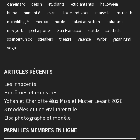
danemark
dessin
etudiants
etudiants nus
halloween
huma
humanité
levant
loxie and zoot
marseille
meredith
meredith gift
mexico
mode
naked attraction
naturisme
new york
pret a porter
San Francisco
seattle
spectacle
spencer tunick
streakers
theatre
valence
wnbr
yatan rumi
yoga
ARTICLES RÉCENTS
Les innocents
Fantômes et monstres
Yohan et Charlotte élus Miss et Mister Levant 2026
3 modèles et une vrai tarentule
Elsa photographe et modèle
PARMI LES MEMBRES EN LIGNE