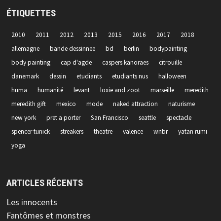
ÉTIQUETTES
2010
2011
2012
2013
2015
2016
2017
2018
allemagne
bande dessinnee
bd
berlin
bodypainting
body painting
cap d'agde
caspers kanoraes
citrouille
danemark
dessin
etudiants
etudiants nus
halloween
huma
humanité
levant
loxie and zoot
marseille
meredith
meredith gift
mexico
mode
naked attraction
naturisme
new york
pret a porter
San Francisco
seattle
spectacle
spencer tunick
streakers
theatre
valence
wnbr
yatan rumi
yoga
ARTICLES RÉCENTS
Les innocents
Fantômes et monstres