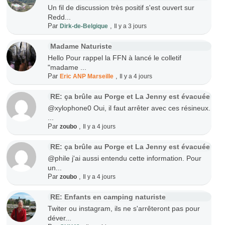
Un fil de discussion très positif s'est ouvert sur
Redd...
Par
,
Dirk-de-Belgique
Il y a 3 jours
Madame Naturiste
Hello Pour rappel la FFN à lancé le colletif
"madame ...
Par
,
Eric ANP Marseille
Il y a 4 jours
RE: ça brûle au Porge et La Jenny est évacuée
@xylophone0 Oui, il faut arrêter avec ces résineux.
...
Par
,
zoubo
Il y a 4 jours
RE: ça brûle au Porge et La Jenny est évacuée
@phile j'ai aussi entendu cette information. Pour
un...
Par
,
zoubo
Il y a 4 jours
RE: Enfants en camping naturiste
Twiter ou instagram, ils ne s'arrêteront pas pour
déver...