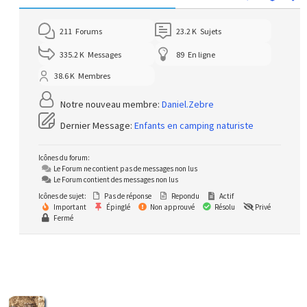
211
Forums
23.2 K
Sujets
335.2 K
Messages
89
En ligne
38.6 K
Membres
Notre nouveau membre:
Daniel.Zebre
Dernier Message:
Enfants en camping naturiste
Icônes du forum:
Le Forum ne contient pas de messages non lus
Le Forum contient des messages non lus
Icônes de sujet:
Pas de réponse
Repondu
Actif
Important
Épinglé
Non approuvé
Résolu
Privé
Fermé