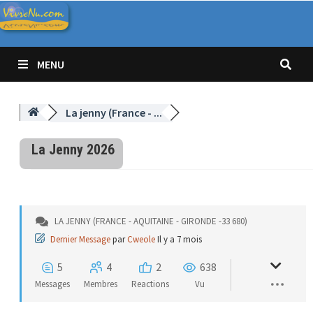
Passer
au
contenu
MENU
La jenny (France - ...
La Jenny 2026
LA JENNY (FRANCE - AQUITAINE - GIRONDE -33 680)
Dernier Message
par
Cweole
Il y a 7 mois
5
4
2
638
Messages
Membres
Reactions
Vu