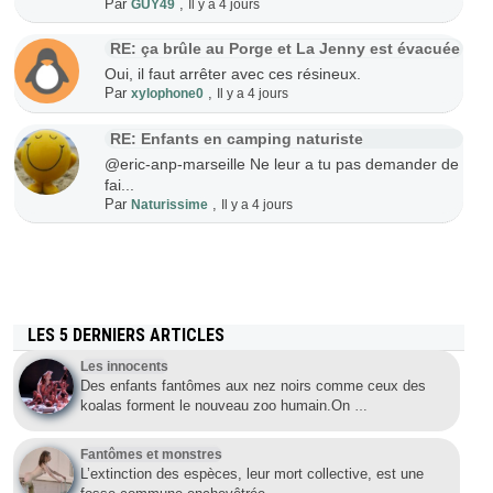
Par
,
GUY49
Il y a 4 jours
RE: ça brûle au Porge et La Jenny est évacuée
Oui, il faut arrêter avec ces résineux.
Par
,
xylophone0
Il y a 4 jours
RE: Enfants en camping naturiste
@eric-anp-marseille Ne leur a tu pas demander de
fai...
Par
,
Naturissime
Il y a 4 jours
LES 5 DERNIERS ARTICLES
Les innocents
Des enfants fantômes aux nez noirs comme ceux des
koalas forment le nouveau zoo humain.On
…
Fantômes et monstres
L’extinction des espèces, leur mort collective, est une