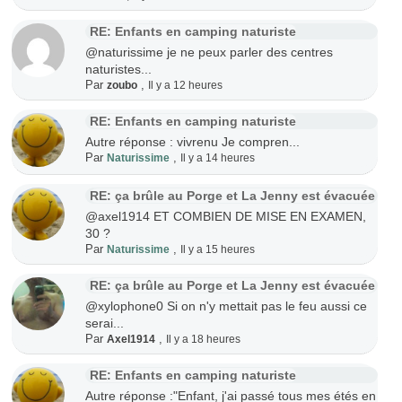
RE: Enfants en camping naturiste
@naturissime je ne peux parler des centres
naturistes...
Par
,
zoubo
Il y a 12 heures
RE: Enfants en camping naturiste
Autre réponse : vivrenu Je compren...
Par
,
Naturissime
Il y a 14 heures
RE: ça brûle au Porge et La Jenny est évacuée
@axel1914 ET COMBIEN DE MISE EN EXAMEN,
30 ?
Par
,
Naturissime
Il y a 15 heures
RE: ça brûle au Porge et La Jenny est évacuée
@xylophone0 Si on n'y mettait pas le feu aussi ce
serai...
Par
,
Axel1914
Il y a 18 heures
RE: Enfants en camping naturiste
Autre réponse :"Enfant, j'ai passé tous mes étés en