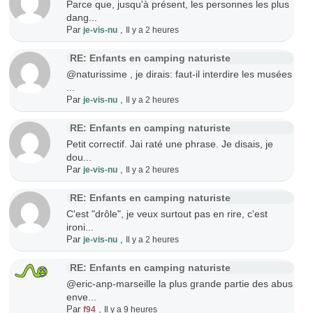
Parce que, jusqu'à présent, les personnes les plus
dang...
Par
,
je-vis-nu
Il y a 2 heures
RE: Enfants en camping naturiste
@naturissime , je dirais: faut-il interdire les musées
...
Par
,
je-vis-nu
Il y a 2 heures
RE: Enfants en camping naturiste
Petit correctif. Jai raté une phrase. Je disais, je
dou...
Par
,
je-vis-nu
Il y a 2 heures
RE: Enfants en camping naturiste
C'est "drôle", je veux surtout pas en rire, c'est
ironi...
Par
,
je-vis-nu
Il y a 2 heures
RE: Enfants en camping naturiste
@eric-anp-marseille la plus grande partie des abus
enve...
Par
,
f94
Il y a 9 heures