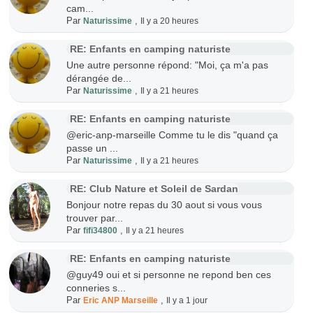
cam...
Par
,
Naturissime
Il y a 20 heures
RE: Enfants en camping naturiste
Une autre personne répond: "Moi, ça m'a pas
dérangée de...
Par
,
Naturissime
Il y a 21 heures
RE: Enfants en camping naturiste
@eric-anp-marseille Comme tu le dis "quand ça
passe un ...
Par
,
Naturissime
Il y a 21 heures
RE: Club Nature et Soleil de Sardan
Bonjour notre repas du 30 aout si vous vous
trouver par...
Par
,
fifi34800
Il y a 21 heures
RE: Enfants en camping naturiste
@guy49 oui et si personne ne repond ben ces
conneries s...
Par
,
Eric ANP Marseille
Il y a 1 jour