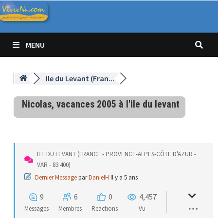
Passer
au
contenu
MENU
Ile du Levant (Fran...
Nicolas, vacances 2005 à l'ile du levant
ILE DU LEVANT (FRANCE - PROVENCE-ALPES-CÔTE D'AZUR -
VAR - 83 400)
Dernier Message
par
DanielH
Il y a 5 ans
9
6
0
4,457
Messages
Membres
Reactions
Vu