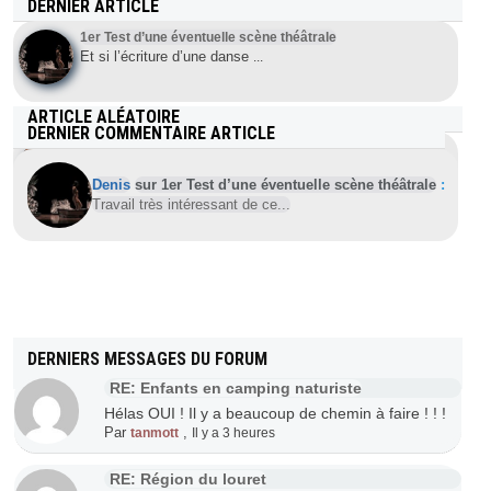
DERNIER ARTICLE
1er Test d’une éventuelle scène théâtrale
Et si l’écriture d’une danse
...
ARTICLE ALÉATOIRE
DERNIER COMMENTAIRE ARTICLE
Les bienfaits du naturisme sur la santé (implications
physiologiques)
Denis
sur 1er Test d’une éventuelle scène théâtrale
:
Le naturisme se voit souvent opposer des arguments
...
Travail très intéressant de ce...
DERNIERS MESSAGES DU FORUM
RE: Enfants en camping naturiste
Hélas OUI ! Il y a beaucoup de chemin à faire ! ! !
Par
,
tanmott
Il y a 3 heures
RE: Région du louret