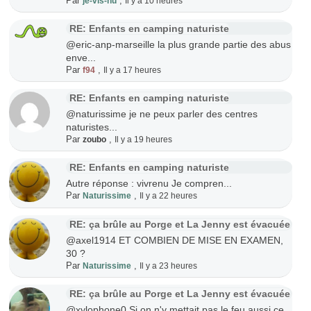
Par
,
je-vis-nu
Il y a 10 heures
RE: Enfants en camping naturiste
@eric-anp-marseille la plus grande partie des abus
enve...
Par
,
f94
Il y a 17 heures
RE: Enfants en camping naturiste
@naturissime je ne peux parler des centres
naturistes...
Par
,
zoubo
Il y a 19 heures
RE: Enfants en camping naturiste
Autre réponse : vivrenu Je compren...
Par
,
Naturissime
Il y a 22 heures
RE: ça brûle au Porge et La Jenny est évacuée
@axel1914 ET COMBIEN DE MISE EN EXAMEN,
30 ?
Par
,
Naturissime
Il y a 23 heures
RE: ça brûle au Porge et La Jenny est évacuée
@xylophone0 Si on n'y mettait pas le feu aussi ce