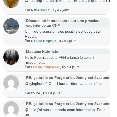
@eric-anp-marseille Bien sur Éric, mais que faut-t-il
l...
Par
,
Naturissime
Il y a 2 jours
Discussion intéressante sur une première
expérience au CHM
Un fil de discussion très positif s'est ouvert sur
Redd...
Par
,
Dirk-de-Belgique
Il y a 4 jours
Madame Naturiste
Hello Pour rappel la FFN à lancé le colletif
"madame ...
Par
,
Eric ANP Marseille
Il y a 4 jours
RE: ça brûle au Porge et La Jenny est évacuée
@xylophone0 Oui, il faut arrêter avec ces résineux.
...
Par
,
zoubo
Il y a 4 jours
RE: ça brûle au Porge et La Jenny est évacuée
@phile j'ai aussi entendu cette information. Pour
un...