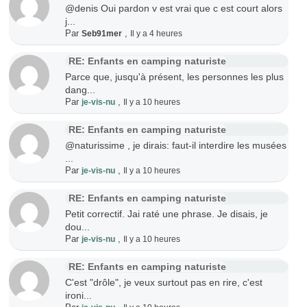
@denis Oui pardon v est vrai que c est court alors
j...
Par
,
Seb91mer
Il y a 4 heures
RE: Enfants en camping naturiste
Parce que, jusqu'à présent, les personnes les plus
dang...
Par
,
je-vis-nu
Il y a 10 heures
RE: Enfants en camping naturiste
@naturissime , je dirais: faut-il interdire les musées
...
Par
,
je-vis-nu
Il y a 10 heures
RE: Enfants en camping naturiste
Petit correctif. Jai raté une phrase. Je disais, je
dou...
Par
,
je-vis-nu
Il y a 10 heures
RE: Enfants en camping naturiste
C'est "drôle", je veux surtout pas en rire, c'est
ironi...