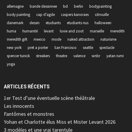
allemagne
bande dessinnee
bd
berlin
bodypainting
body painting
cap d'agde
caspers kanoraes
citrouille
danemark
dessin
etudiants
etudiants nus
halloween
huma
humanité
levant
loxie and zoot
marseille
meredith
meredith gift
mexico
mode
naked attraction
naturisme
new york
pret a porter
San Francisco
seattle
spectacle
spencer tunick
streakers
theatre
valence
wnbr
yatan rumi
yoga
ARTICLES RÉCENTS
1er Test d’une éventuelle scène théâtrale
Les innocents
Fantômes et monstres
Yohan et Charlotte élus Miss et Mister Levant 2026
3 modèles et une vrai tarentule