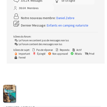
335.2 K
Messages
59
En ligne
38.6 K
Membres
Notre nouveau membre:
Daniel.Zebre
Dernier Message:
Enfants en camping naturiste
Icônes du forum:
Le Forum ne contient pas de messages non lus
Le Forum contient des messages non lus
Icônes de sujet:
Pas de réponse
Repondu
Actif
Important
Épinglé
Non approuvé
Résolu
Privé
Fermé