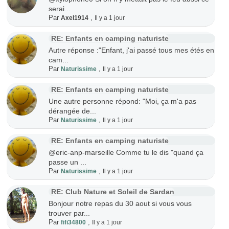
serai...
Par
,
Axel1914
Il y a 1 jour
RE: Enfants en camping naturiste
Autre réponse :"Enfant, j'ai passé tous mes étés en
cam...
Par
,
Naturissime
Il y a 1 jour
RE: Enfants en camping naturiste
Une autre personne répond: "Moi, ça m'a pas
dérangée de...
Par
,
Naturissime
Il y a 1 jour
RE: Enfants en camping naturiste
@eric-anp-marseille Comme tu le dis "quand ça
passe un ...
Par
,
Naturissime
Il y a 1 jour
RE: Club Nature et Soleil de Sardan
Bonjour notre repas du 30 aout si vous vous
trouver par...
Par
,
fifi34800
Il y a 1 jour