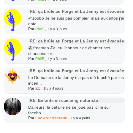
RE: ça brûle au Porge et La Jenny est évacuée
@zoubo Je ne suis pas pompier, mais aux infos j'ai
ente...
Par
,
PhilE
Il y a 3 jours
RE: ça brûle au Porge et La Jenny est évacuée
@jfreeman J'ai eu l'honneur de chanter ses
chansons lor...
Par
,
PhilE
Il y a 3 jours
RE: ça brûle au Porge et La Jenny est évacuée
Le Domaine de la Jenny n'a pas été touché par les
incen...
Par
,
jpb
Il y a 4 jours
RE: Enfants en camping naturiste
Dailleurs: la bataille ne se joue pas ici ni sur
facebo...
Par
,
Eric ANP Marseille
Il y a 4 jours