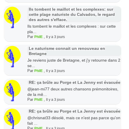
Ils tombent le maillot et les complexes: sur
cette plage naturiste du Calvados, le regard
des autres s'efface.
Ils tombent le maillot et les complexes : sur cette
pla...
Par
,
PhilE
Il y a 3 jours
Le naturisme connait un renouveau en
Bretagne
Je reviens juste de Bretagne, et j'y retourne dans 2
se...
Par
,
PhilE
Il y a 3 jours
RE: ça brûle au Porge et La Jenny est évacuée
@jean-mi77 deux autres chansons prémonitoires,
de la mê...
Par
,
PhilE
Il y a 3 jours
RE: ça brûle au Porge et La Jenny est évacuée
@chrisnat33 désolé, mais ce n'est pas parce qu'on
fait ...
Par
,
PhilE
Il y a 3 jours