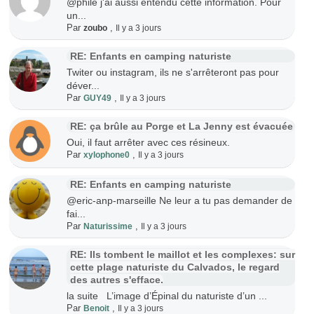
@phile j'ai aussi entendu cette information. Pour
un...
Par
,
zoubo
Il y a 3 jours
RE: Enfants en camping naturiste
Twiter ou instagram, ils ne s'arrêteront pas pour
déver...
Par
,
GUY49
Il y a 3 jours
RE: ça brûle au Porge et La Jenny est évacuée
Oui, il faut arrêter avec ces résineux.
Par
,
xylophone0
Il y a 3 jours
RE: Enfants en camping naturiste
@eric-anp-marseille Ne leur a tu pas demander de
fai...
Par
,
Naturissime
Il y a 3 jours
RE: Ils tombent le maillot et les complexes: sur
cette plage naturiste du Calvados, le regard
des autres s'efface.
la suite L’image d’Épinal du naturiste d’un ...
Par
,
Benoit
Il y a 3 jours