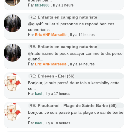
trouver par...
Par
,
fifi34800
Il y a 1 heure
RE: Enfants en camping naturiste
@guy49 oui et si personne ne repond ben ces
conneries s...
Par
,
Eric ANP Marseille
Il y a 14 heures
RE: Enfants en camping naturiste
@naturissime tu peux essayer comme tu dis perso
quand...
Par
,
Eric ANP Marseille
Il y a 14 heures
RE: Erdeven - Etel (56)
Bonjour, je suis passé deux fois a kerminihy cette
se...
Par
,
kael
Il y a 17 heures
RE: Plouharnel - Plage de Sainte-Barbe (56)
Bonjour, Je suis passé par la plage de sainte barbe
c...
Par
,
kael
Il y a 18 heures