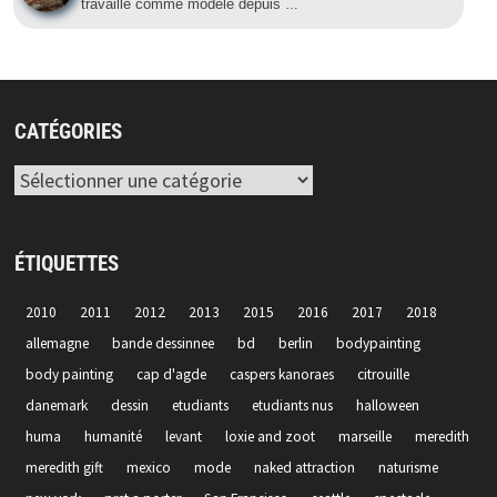
travaille comme modèle depuis
…
CATÉGORIES
Catégories
ÉTIQUETTES
2010
2011
2012
2013
2015
2016
2017
2018
allemagne
bande dessinnee
bd
berlin
bodypainting
body painting
cap d'agde
caspers kanoraes
citrouille
danemark
dessin
etudiants
etudiants nus
halloween
huma
humanité
levant
loxie and zoot
marseille
meredith
meredith gift
mexico
mode
naked attraction
naturisme