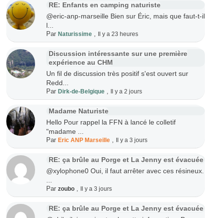
RE: Enfants en camping naturiste
@eric-anp-marseille Bien sur Éric, mais que faut-t-il
l...
Par
,
Naturissime
Il y a 23 heures
Discussion intéressante sur une première
expérience au CHM
Un fil de discussion très positif s'est ouvert sur
Redd...
Par
,
Dirk-de-Belgique
Il y a 2 jours
Madame Naturiste
Hello Pour rappel la FFN à lancé le colletif
"madame ...
Par
,
Eric ANP Marseille
Il y a 3 jours
RE: ça brûle au Porge et La Jenny est évacuée
@xylophone0 Oui, il faut arrêter avec ces résineux.
...
Par
,
zoubo
Il y a 3 jours
RE: ça brûle au Porge et La Jenny est évacuée