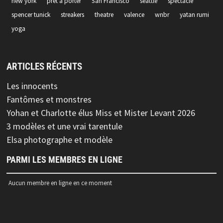
new york
pret a porter
San Francisco
seattle
spectacle
spencer tunick
streakers
theatre
valence
wnbr
yatan rumi
yoga
ARTICLES RÉCENTS
Les innocents
Fantômes et monstres
Yohan et Charlotte élus Miss et Mister Levant 2026
3 modèles et une vrai tarentule
Elsa photographe et modèle
PARMI LES MEMBRES EN LIGNE
Aucun membre en ligne en ce moment