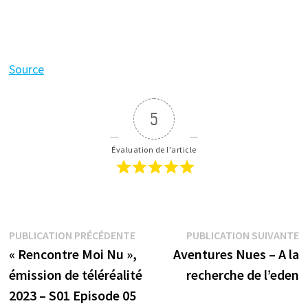
Source
5
Évaluation de l'article
Navigation
Publication
P
PUBLICATION PRÉCÉDENTE
PUBLICATION SUIVANTE
précédente :
s
« Rencontre Moi Nu »,
Aventures Nues – A la
de
émission de téléréalité
recherche de l’eden
l’article
2023 – S01 Episode 05