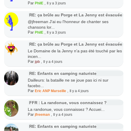
Par
,
PhilE
Il y a 3 jours
RE: ça brûle au Porge et La Jenny est évacuée
@jfreeman J'ai eu l'honneur de chanter ses
chansons lor...
Par
,
PhilE
Il y a 3 jours
RE: ça brûle au Porge et La Jenny est évacuée
Le Domaine de la Jenny n'a pas été touché par les
incen...
Par
,
jpb
Il y a 4 jours
RE: Enfants en camping naturiste
Dailleurs: la bataille ne se joue pas ici ni sur
facebo...
Par
,
Eric ANP Marseille
Il y a 4 jours
FFR : La randonue, vous connaissez ?
La randonue, vous connaissez ? Accuei...
Par
,
jfreeman
Il y a 4 jours
RE: Enfants en camping naturiste