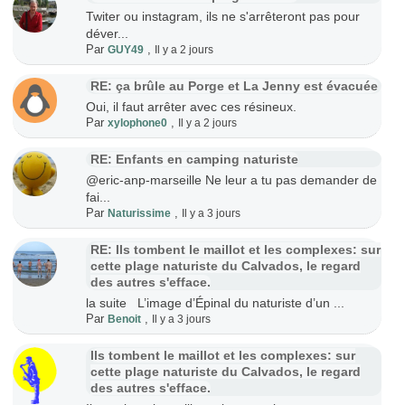
Twiter ou instagram, ils ne s'arrêteront pas pour
déver...
Par
,
GUY49
Il y a 2 jours
RE: ça brûle au Porge et La Jenny est évacuée
Oui, il faut arrêter avec ces résineux.
Par
,
xylophone0
Il y a 2 jours
RE: Enfants en camping naturiste
@eric-anp-marseille Ne leur a tu pas demander de
fai...
Par
,
Naturissime
Il y a 3 jours
RE: Ils tombent le maillot et les complexes: sur
cette plage naturiste du Calvados, le regard
des autres s'efface.
la suite L’image d’Épinal du naturiste d’un ...
Par
,
Benoit
Il y a 3 jours
Ils tombent le maillot et les complexes: sur
cette plage naturiste du Calvados, le regard
des autres s'efface.