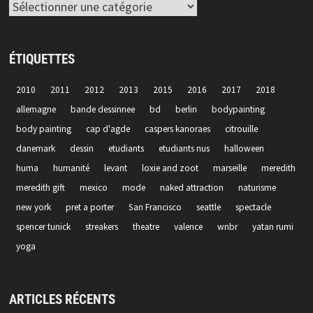
Catégories
ÉTIQUETTES
2010
2011
2012
2013
2015
2016
2017
2018
allemagne
bande dessinnee
bd
berlin
bodypainting
body painting
cap d'agde
caspers kanoraes
citrouille
danemark
dessin
etudiants
etudiants nus
halloween
huma
humanité
levant
loxie and zoot
marseille
meredith
meredith gift
mexico
mode
naked attraction
naturisme
new york
pret a porter
San Francisco
seattle
spectacle
spencer tunick
streakers
theatre
valence
wnbr
yatan rumi
yoga
ARTICLES RÉCENTS