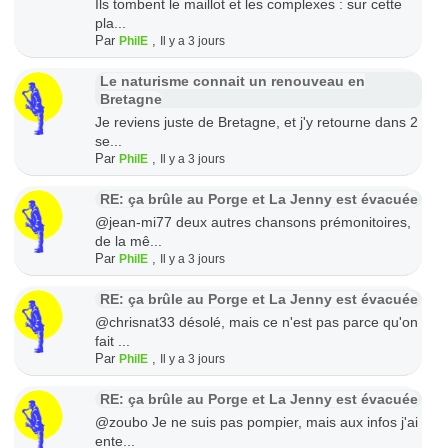
Ils tombent le maillot et les complexes : sur cette
pla...
Par
,
PhilE
Il y a 3 jours
Le naturisme connait un renouveau en
Bretagne
Je reviens juste de Bretagne, et j'y retourne dans 2
se...
Par
,
PhilE
Il y a 3 jours
RE: ça brûle au Porge et La Jenny est évacuée
@jean-mi77 deux autres chansons prémonitoires,
de la mê...
Par
,
PhilE
Il y a 3 jours
RE: ça brûle au Porge et La Jenny est évacuée
@chrisnat33 désolé, mais ce n'est pas parce qu'on
fait ...
Par
,
PhilE
Il y a 3 jours
RE: ça brûle au Porge et La Jenny est évacuée
@zoubo Je ne suis pas pompier, mais aux infos j'ai
ente...