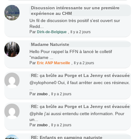
Discussion intéressante sur une première
expérience au CHM
Un fil de discussion très positif s'est ouvert sur
Redd...
Par
,
Dirk-de-Belgique
Il y a 2 jours
Madame Naturiste
Hello Pour rappel la FFN à lancé le colletif
"madame ...
Par
,
Eric ANP Marseille
Il y a 2 jours
RE: ça brûle au Porge et La Jenny est évacuée
@xylophone0 Oui, il faut arrêter avec ces résineux.
...
Par
,
zoubo
Il y a 2 jours
RE: ça brûle au Porge et La Jenny est évacuée
@phile j'ai aussi entendu cette information. Pour
un...
Par
,
zoubo
Il y a 2 jours
RE: Enfants en camping naturiste