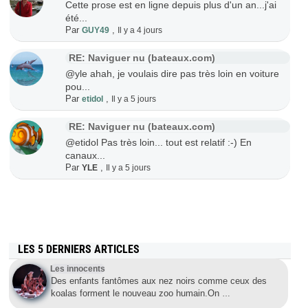
Cette prose est en ligne depuis plus d'un an...j'ai
été...
Par
,
GUY49
Il y a 4 jours
RE: Naviguer nu (bateaux.com)
@yle ahah, je voulais dire pas très loin en voiture
pou...
Par
,
etidol
Il y a 5 jours
RE: Naviguer nu (bateaux.com)
@etidol Pas très loin... tout est relatif :-) En
canaux...
Par
,
YLE
Il y a 5 jours
LES 5 DERNIERS ARTICLES
Les innocents
Des enfants fantômes aux nez noirs comme ceux des
koalas forment le nouveau zoo humain.On
…