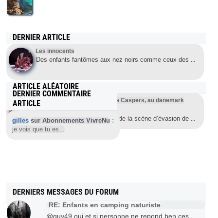
DERNIER ARTICLE
Les innocents
Des enfants fantômes aux nez noirs comme ceux des
...
ARTICLE ALÉATOIRE
DERNIER COMMENTAIRE
Course annuelle nue de canoë Caspers, au danemark
ARTICLE
edition 2012
La course de canoë s’inspire de la scène d’évasion de
...
gilles
sur Abonnements VivreNu
:
je vois que tu es...
DERNIERS MESSAGES DU FORUM
RE: Enfants en camping naturiste
@guy49 oui et si personne ne repond ben ces