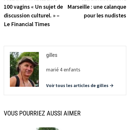
précédente :
s
100 vagins « Un sujet de
Marseille : une calanque
de
discussion culturel. » –
pour les nudistes
l’article
Le Financial Times
gilles
marié 4 enfants
Voir tous les articles de gilles →
VOUS POURRIEZ AUSSI AIMER