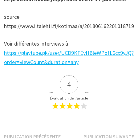
source
https://www.iltalehti.fi/kotimaa/a/201806162201018719
Voir différentes interviews à
https://playtube.pk/user/UCD9KFEyHBleWPofL6cx9yJQ?
order=viewCount&duration=any
4
Évaluation de l'article
Navigation
Publication
P
PUBLICATION PRÉCÉDENTE
PUBLICATION SUIVANTE