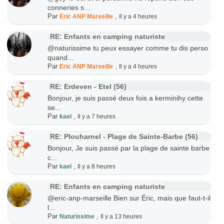
conneries s...
Par
,
Eric ANP Marseille
Il y a 4 heures
RE: Enfants en camping naturiste
@naturissime tu peux essayer comme tu dis perso
quand...
Par
,
Eric ANP Marseille
Il y a 4 heures
RE: Erdeven - Etel (56)
Bonjour, je suis passé deux fois a kerminihy cette
se...
Par
,
kael
Il y a 7 heures
RE: Plouharnel - Plage de Sainte-Barbe (56)
Bonjour, Je suis passé par la plage de sainte barbe
c...
Par
,
kael
Il y a 8 heures
RE: Enfants en camping naturiste
@eric-anp-marseille Bien sur Éric, mais que faut-t-il
l...
Par
,
Naturissime
Il y a 13 heures