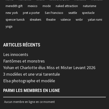
meredith gift
mexico
mode
naked attraction
naturisme
new york
pret a porter
San Francisco
seattle
spectacle
spencer tunick
streakers
theatre
valence
wnbr
yatan rumi
yoga
ARTICLES RÉCENTS
Les innocents
Fantômes et monstres
Yohan et Charlotte élus Miss et Mister Levant 2026
3 modèles et une vrai tarentule
Elsa photographe et modèle
PARMI LES MEMBRES EN LIGNE
Aucun membre en ligne en ce moment