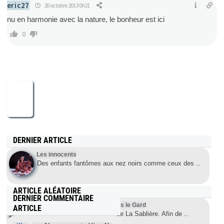
eric27
20 octobre 2013 0h21
nu en harmonie avec la nature, le bonheur est ici
0
DERNIER ARTICLE
Les innocents
Des enfants fantômes aux nez noirs comme ceux des
...
ARTICLE ALÉATOIRE
DERNIER COMMENTAIRE
Le Naturisme en congrès dans le Gard
ARTICLE
les 5 et 6 avril au Domaine de La Sablière. Afin de
...