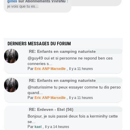
gilles
sur Abonnements VivreNu
:
je vois que tu es...
DERNIERS MESSAGES DU FORUM
RE: Enfants en camping naturiste
@guy49 oui et si personne ne repond ben ces
conneries s...
Par
,
Eric ANP Marseille
Il y a 11 heures
RE: Enfants en camping naturiste
@naturissime tu peux essayer comme tu dis perso
quand...
Par
,
Eric ANP Marseille
Il y a 11 heures
RE: Erdeven - Etel (56)
Bonjour, je suis passé deux fois a kerminihy cette
se...
Par
,
kael
Il y a 14 heures