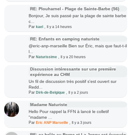
RE: Plouharnel - Plage de Sainte-Barbe (56)
Bonjour, Je suis passé par la plage de sainte barbe
c...
Par
,
kael
Il y a 14 heures
RE: Enfants en camping naturiste
@eric-anp-marseille Bien sur Éric, mais que faut-t-il
l...
Par
,
Naturissime
Il y a 20 heures
Discussion intéressante sur une première
expérience au CHM
Un fil de discussion très positif s'est ouvert sur
Redd...
Par
,
Dirk-de-Belgique
Il y a 2 jours
Madame Naturiste
Hello Pour rappel la FFN à lancé le colletif
"madame ...
Par
,
Eric ANP Marseille
Il y a 3 jours
RE: ça brûle au Porge et La Jenny est évacuée