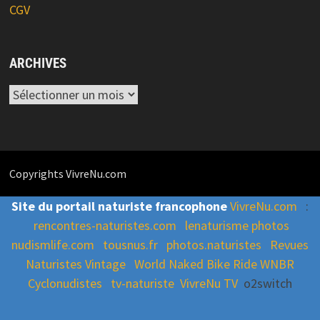
CGV
ARCHIVES
Archives
Copyrights VivreNu.com
Site du portail naturiste francophone
VivreNu.com
:
rencontres-naturistes.com
lenaturisme photos
nudismlife.com
tousnus.fr
photos.naturistes
Revues
Naturistes Vintage
World Naked Bike Ride WNBR
Cyclonudistes
tv-naturiste
VivreNu TV
o2switch