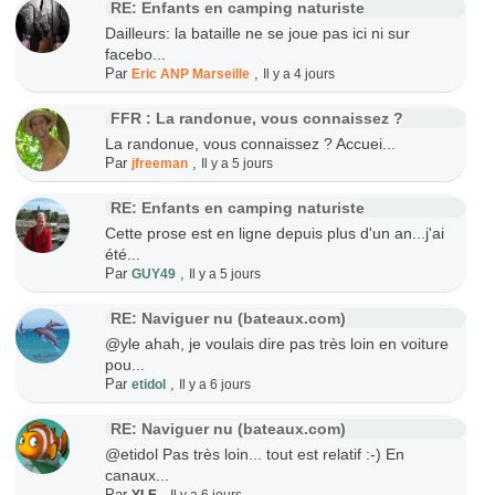
RE: Enfants en camping naturiste
Dailleurs: la bataille ne se joue pas ici ni sur
facebo...
Par
,
Eric ANP Marseille
Il y a 4 jours
FFR : La randonue, vous connaissez ?
La randonue, vous connaissez ? Accuei...
Par
,
jfreeman
Il y a 5 jours
RE: Enfants en camping naturiste
Cette prose est en ligne depuis plus d'un an...j'ai
été...
Par
,
GUY49
Il y a 5 jours
RE: Naviguer nu (bateaux.com)
@yle ahah, je voulais dire pas très loin en voiture
pou...
Par
,
etidol
Il y a 6 jours
RE: Naviguer nu (bateaux.com)
@etidol Pas très loin... tout est relatif :-) En
canaux...
Par
,