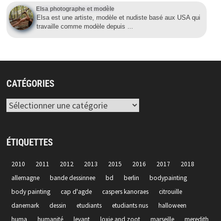
Elsa photographe et modèle
Elsa est une artiste, modèle et nudiste basé aux USA qui
travaille comme modèle depuis
…
CATÉGORIES
Catégories
ÉTIQUETTES
2010
2011
2012
2013
2015
2016
2017
2018
allemagne
bande dessinnee
bd
berlin
bodypainting
body painting
cap d'agde
caspers kanoraes
citrouille
danemark
dessin
etudiants
etudiants nus
halloween
huma
humanité
levant
loxie and zoot
marseille
meredith