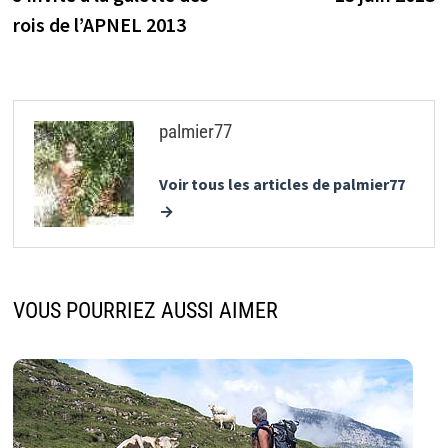
l’article
rois de l’APNEL 2013
palmier77
Voir tous les articles de palmier77
→
VOUS POURRIEZ AUSSI AIMER