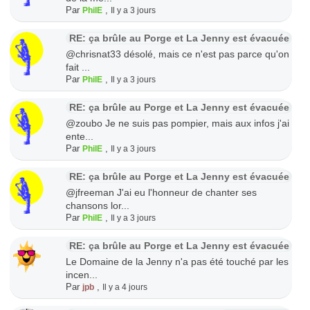
Par
,
PhilE
Il y a 3 jours
RE: ça brûle au Porge et La Jenny est évacuée
@chrisnat33 désolé, mais ce n'est pas parce qu'on
fait ...
Par
,
PhilE
Il y a 3 jours
RE: ça brûle au Porge et La Jenny est évacuée
@zoubo Je ne suis pas pompier, mais aux infos j'ai
ente...
Par
,
PhilE
Il y a 3 jours
RE: ça brûle au Porge et La Jenny est évacuée
@jfreeman J'ai eu l'honneur de chanter ses
chansons lor...
Par
,
PhilE
Il y a 3 jours
RE: ça brûle au Porge et La Jenny est évacuée
Le Domaine de la Jenny n'a pas été touché par les
incen...
Par
,
jpb
Il y a 4 jours