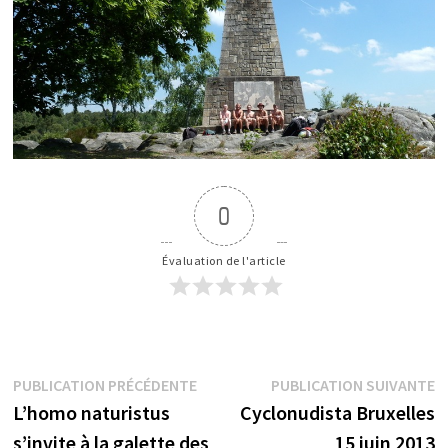
0
Évaluation de l'article
Navigation
Publication
P
PUBLICATION PRÉCÉDENTE
PUBLICATION SUIVANTE
précédente :
s
L’homo naturistus
Cyclonudista Bruxelles
de
s’invite à la galette des
15 juin 2013