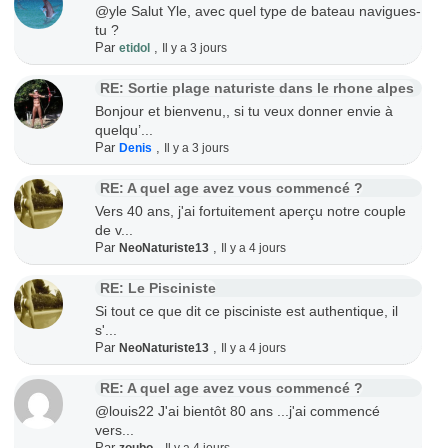
@yle Salut Yle, avec quel type de bateau navigues-
tu ?
Par
,
etidol
Il y a 3 jours
RE: Sortie plage naturiste dans le rhone alpes
Bonjour et bienvenu,, si tu veux donner envie à
quelqu’...
Par
,
Denis
Il y a 3 jours
RE: A quel age avez vous commencé ?
Vers 40 ans, j'ai fortuitement aperçu notre couple
de v...
Par
,
NeoNaturiste13
Il y a 4 jours
RE: Le Pisciniste
Si tout ce que dit ce pisciniste est authentique, il
s'...
Par
,
NeoNaturiste13
Il y a 4 jours
RE: A quel age avez vous commencé ?
@louis22 J'ai bientôt 80 ans ...j'ai commencé
vers...
Par
,