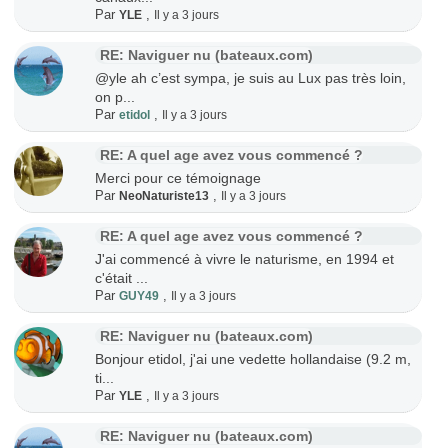
Par
,
YLE
Il y a 3 jours
RE: Naviguer nu (bateaux.com)
@yle ah c’est sympa, je suis au Lux pas très loin,
on p...
Par
,
etidol
Il y a 3 jours
RE: A quel age avez vous commencé ?
Merci pour ce témoignage
Par
,
NeoNaturiste13
Il y a 3 jours
RE: A quel age avez vous commencé ?
J'ai commencé à vivre le naturisme, en 1994 et
c'était ...
Par
,
GUY49
Il y a 3 jours
RE: Naviguer nu (bateaux.com)
Bonjour etidol, j'ai une vedette hollandaise (9.2 m,
ti...
Par
,
YLE
Il y a 3 jours
RE: Naviguer nu (bateaux.com)