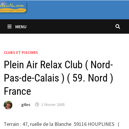
Passer
au
contenu
MENU
CLUBS ET PISCINES
Plein Air Relax Club ( Nord-
Pas-de-Calais ) ( 59. Nord )
France
par
gilles
1 février 2005
Terrain : 47, ruelle de la Blanche 59116 HOUPLINES (