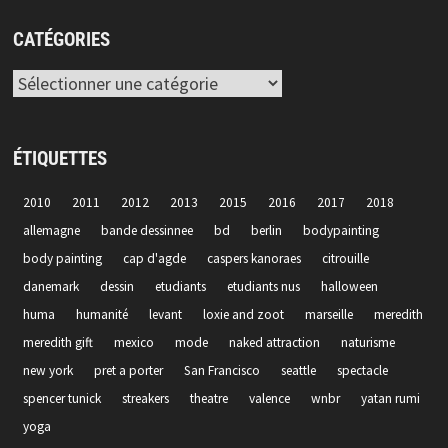
CATÉGORIES
Catégories
ÉTIQUETTES
2010
2011
2012
2013
2015
2016
2017
2018
allemagne
bande dessinnee
bd
berlin
bodypainting
body painting
cap d'agde
caspers kanoraes
citrouille
danemark
dessin
etudiants
etudiants nus
halloween
huma
humanité
levant
loxie and zoot
marseille
meredith
meredith gift
mexico
mode
naked attraction
naturisme
new york
pret a porter
San Francisco
seattle
spectacle
spencer tunick
streakers
theatre
valence
wnbr
yatan rumi
yoga