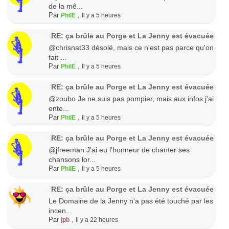
de la mê...
Par
,
PhilE
Il y a 5 heures
RE: ça brûle au Porge et La Jenny est évacuée
@chrisnat33 désolé, mais ce n'est pas parce qu'on
fait ...
Par
,
PhilE
Il y a 5 heures
RE: ça brûle au Porge et La Jenny est évacuée
@zoubo Je ne suis pas pompier, mais aux infos j'ai
ente...
Par
,
PhilE
Il y a 5 heures
RE: ça brûle au Porge et La Jenny est évacuée
@jfreeman J'ai eu l'honneur de chanter ses
chansons lor...
Par
,
PhilE
Il y a 5 heures
RE: ça brûle au Porge et La Jenny est évacuée
Le Domaine de la Jenny n'a pas été touché par les
incen...
Par
,
jpb
Il y a 22 heures