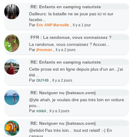
RE: Enfants en camping naturiste
Dailleurs: la bataille ne se joue pas ici ni sur
facebo...
Par
,
Eric ANP Marseille
Il y a 1 jour
FFR : La randonue, vous connaissez ?
La randonue, vous connaissez ? Accuei...
Par
,
jfreeman
Il y a 2 jours
RE: Enfants en camping naturiste
Cette prose est en ligne depuis plus d'un an...j'ai
été...
Par
,
GUY49
Il y a 2 jours
RE: Naviguer nu (bateaux.com)
@yle ahah, je voulais dire pas très loin en voiture
pou...
Par
,
etidol
Il y a 3 jours
RE: Naviguer nu (bateaux.com)
@etidol Pas très loin... tout est relatif :-) En
canaux...