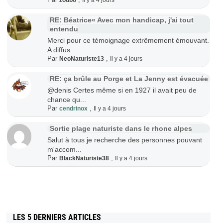
zoubo
Il y a 4 jours
RE: Béatrice« Avec mon handicap, j'ai tout
entendu
Merci pour ce témoignage extrêmement émouvant.
A diffus...
Par
,
NeoNaturiste13
Il y a 4 jours
RE: ça brûle au Porge et La Jenny est évacuée
@denis Certes même si en 1927 il avait peu de
chance qu...
Par
,
cendrinox
Il y a 4 jours
Sortie plage naturiste dans le rhone alpes
Salut à tous je recherche des personnes pouvant
m'accom...
Par
,
BlackNaturiste38
Il y a 4 jours
LES 5 DERNIERS ARTICLES