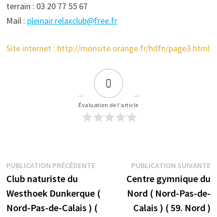
terrain : 03 20 77 55 67
Mail :
pleinair.relaxclub@free.fr
Site internet :
http://monsite.orange.fr/hdfn/page3.html
0
Évaluation de l'article
Navigation
Publication
P
PUBLICATION PRÉCÉDENTE
PUBLICATION SUIVANTE
précédente :
s
Club naturiste du
Centre gymnique du
de
Westhoek Dunkerque (
Nord ( Nord-Pas-de-
l’article
Nord-Pas-de-Calais ) (
Calais ) ( 59. Nord )