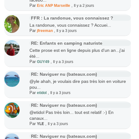
facebo...
Par
,
Eric ANP Marseille
Il y a 2 jours
FFR : La randonue, vous connaissez ?
La randonue, vous connaissez ? Accuei...
Par
,
jfreeman
Il y a 3 jours
RE: Enfants en camping naturiste
Cette prose est en ligne depuis plus d'un an...j'ai
été...
Par
,
GUY49
Il y a 3 jours
RE: Naviguer nu (bateaux.com)
@yle ahah, je voulais dire pas très loin en voiture
pou...
Par
,
etidol
Il y a 3 jours
RE: Naviguer nu (bateaux.com)
@etidol Pas très loin... tout est relatif :-) En
canaux...
Par
,
YLE
Il y a 3 jours
RE: Naviguer nu (bateaux.com)