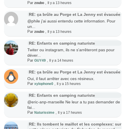
Par
,
zoubo
Il y a 13 heures
RE: ça brûle au Porge et La Jenny est évacuée
@phile j'ai aussi entendu cette information. Pour
un...
Par
,
zoubo
Il y a 13 heures
RE: Enfants en camping naturiste
Twiter ou instagram, ils ne s'arrêteront pas pour
déver...
Par
,
GUY49
Il y a 14 heures
RE: ça brûle au Porge et La Jenny est évacuée
Oui, il faut arrêter avec ces résineux.
Par
,
xylophone0
Il y a 15 heures
RE: Enfants en camping naturiste
@eric-anp-marseille Ne leur a tu pas demander de
fai...
Par
,
Naturissime
Il y a 17 heures
RE: Ils tombent le maillot et les complexes: sur