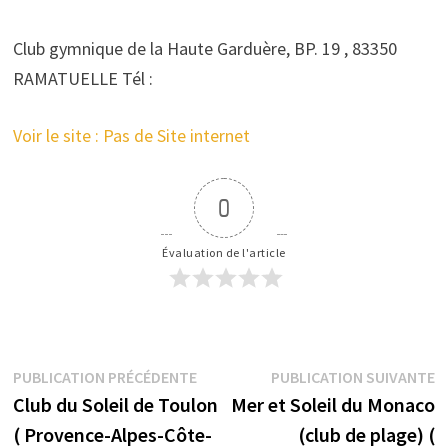
Club gymnique de la Haute Garduère, BP. 19 , 83350
RAMATUELLE Tél :
Voir le site : Pas de Site internet
0
Évaluation de l'article
Navigation
Publication
P
PUBLICATION PRÉCÉDENTE
PUBLICATION SUIVANTE
précédente :
s
Club du Soleil de Toulon
Mer et Soleil du Monaco
de
( Provence-Alpes-Côte-
(club de plage) (