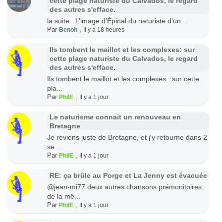
cette plage naturiste du Calvados, le regard
des autres s'efface.
la suite L’image d’Épinal du naturiste d’un ...
Par
,
Benoit
Il y a 18 heures
Ils tombent le maillot et les complexes: sur
cette plage naturiste du Calvados, le regard
des autres s'efface.
Ils tombent le maillot et les complexes : sur cette
pla...
Par
,
PhilE
Il y a 1 jour
Le naturisme connait un renouveau en
Bretagne
Je reviens juste de Bretagne, et j'y retourne dans 2
se...
Par
,
PhilE
Il y a 1 jour
RE: ça brûle au Porge et La Jenny est évacuée
@jean-mi77 deux autres chansons prémonitoires,
de la mê...
Par
,
PhilE
Il y a 1 jour