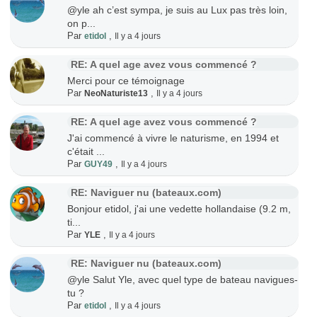
@yle ah c’est sympa, je suis au Lux pas très loin,
on p...
Par
,
etidol
Il y a 4 jours
RE: A quel age avez vous commencé ?
Merci pour ce témoignage
Par
,
NeoNaturiste13
Il y a 4 jours
RE: A quel age avez vous commencé ?
J'ai commencé à vivre le naturisme, en 1994 et
c'était ...
Par
,
GUY49
Il y a 4 jours
RE: Naviguer nu (bateaux.com)
Bonjour etidol, j'ai une vedette hollandaise (9.2 m,
ti...
Par
,
YLE
Il y a 4 jours
RE: Naviguer nu (bateaux.com)
@yle Salut Yle, avec quel type de bateau navigues-
tu ?
Par
,
etidol
Il y a 4 jours