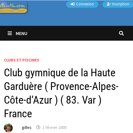
Passer
Connexion
Inscription
au
contenu
MENU
CLUBS ET PISCINES
Club gymnique de la Haute
Garduère ( Provence-Alpes-
Côte-d’Azur ) ( 83. Var )
France
par
gilles
1 février 2005