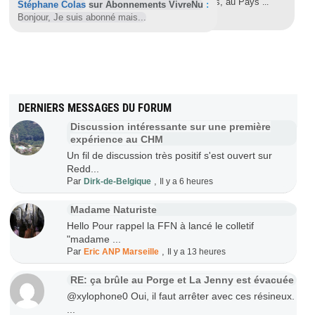
Chaque année, depuis au moins cinq ans, au Pays
...
Stéphane Colas
sur Abonnements VivreNu
:
Bonjour, Je suis abonné mais...
DERNIERS MESSAGES DU FORUM
Discussion intéressante sur une première
expérience au CHM
Un fil de discussion très positif s'est ouvert sur
Redd...
Par
,
Dirk-de-Belgique
Il y a 6 heures
Madame Naturiste
Hello Pour rappel la FFN à lancé le colletif
"madame ...
Par
,
Eric ANP Marseille
Il y a 13 heures
RE: ça brûle au Porge et La Jenny est évacuée
@xylophone0 Oui, il faut arrêter avec ces résineux.
...