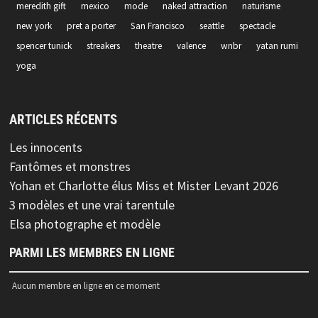
meredith gift
mexico
mode
naked attraction
naturisme
new york
pret a porter
San Francisco
seattle
spectacle
spencer tunick
streakers
theatre
valence
wnbr
yatan rumi
yoga
ARTICLES RÉCENTS
Les innocents
Fantômes et monstres
Yohan et Charlotte élus Miss et Mister Levant 2026
3 modèles et une vrai tarentule
Elsa photographe et modèle
PARMI LES MEMBRES EN LIGNE
Aucun membre en ligne en ce moment