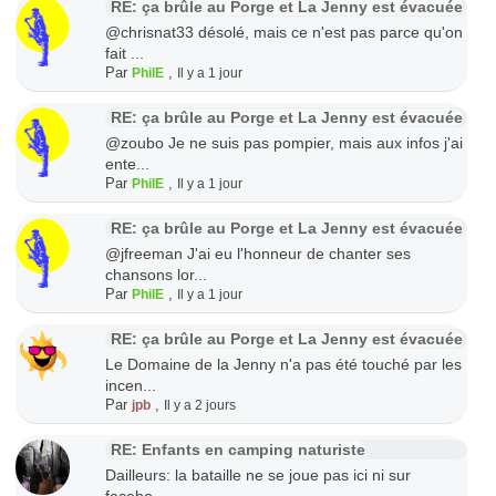
RE: ça brûle au Porge et La Jenny est évacuée
@chrisnat33 désolé, mais ce n'est pas parce qu'on
fait ...
Par
,
PhilE
Il y a 1 jour
RE: ça brûle au Porge et La Jenny est évacuée
@zoubo Je ne suis pas pompier, mais aux infos j'ai
ente...
Par
,
PhilE
Il y a 1 jour
RE: ça brûle au Porge et La Jenny est évacuée
@jfreeman J'ai eu l'honneur de chanter ses
chansons lor...
Par
,
PhilE
Il y a 1 jour
RE: ça brûle au Porge et La Jenny est évacuée
Le Domaine de la Jenny n'a pas été touché par les
incen...
Par
,
jpb
Il y a 2 jours
RE: Enfants en camping naturiste
Dailleurs: la bataille ne se joue pas ici ni sur