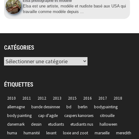
Elsa photographe et modèle
Elsa est une artiste, modèle et nudiste basé aux USA qui
travaille comme modèle depuis
…
CATÉGORIES
Catégories
ÉTIQUETTES
2010
2011
2012
2013
2015
2016
2017
2018
allemagne
bande dessinnee
bd
berlin
bodypainting
body painting
cap d'agde
caspers kanoraes
citrouille
danemark
dessin
etudiants
etudiants nus
halloween
huma
humanité
levant
loxie and zoot
marseille
meredith