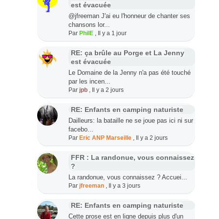
est évacuée
@jfreeman J'ai eu l'honneur de chanter ses
chansons lor...
Par
PhilE
,
Il y a 1 jour
RE: ça brûle au Porge et La Jenny
est évacuée
Le Domaine de la Jenny n'a pas été touché
par les incen...
Par
jpb
,
Il y a 2 jours
RE: Enfants en camping naturiste
Dailleurs: la bataille ne se joue pas ici ni sur
facebo...
Par
Eric ANP Marseille
,
Il y a 2 jours
FFR : La randonue, vous connaissez
?
La randonue, vous connaissez ? Accuei...
Par
jfreeman
,
Il y a 3 jours
RE: Enfants en camping naturiste
Cette prose est en ligne depuis plus d'un