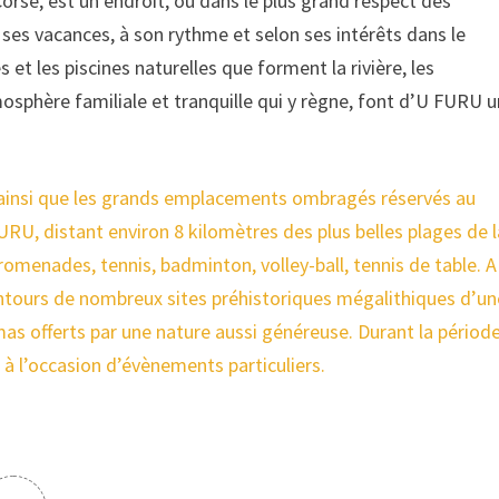
Corse, est un endroit, où dans le plus grand respect des
 ses vacances, à son rythme et selon ses intérêts dans le
et les piscines naturelles que forment la rivière, les
tmosphère familiale et tranquille qui y règne, font d’U FURU 
, ainsi que les grands emplacements ombragés réservés au
RU, distant environ 8 kilomètres des plus belles plages de l
 promenades, tennis, badminton, volley-ball, tennis de table. A
lentours de nombreux sites préhistoriques mégalithiques d’un
as offerts par une nature aussi généreuse. Durant la périod
 à l’occasion d’évènements particuliers.