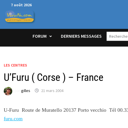
Passer
7 août 2026
au
contenu
FORUM
DERNIERS MESSAGES
LES CENTRES
U’Furu ( Corse ) – France
par
gilles
21 mars 2004
U-Furu Route de Muratello 20137 Porto vecchio Tél 00.3
furu.com