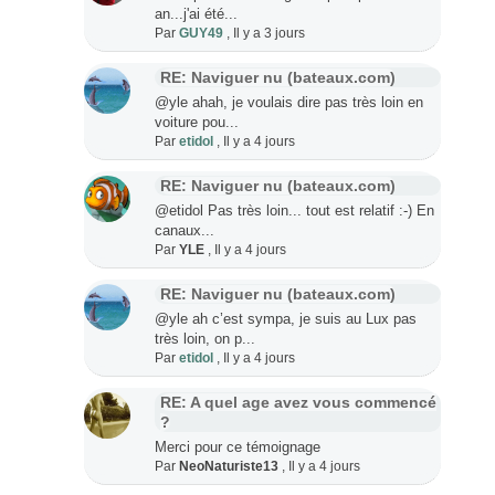
an...j'ai été...
Par
GUY49
,
Il y a 3 jours
RE: Naviguer nu (bateaux.com)
@yle ahah, je voulais dire pas très loin en
voiture pou...
Par
etidol
,
Il y a 4 jours
RE: Naviguer nu (bateaux.com)
@etidol Pas très loin... tout est relatif :-) En
canaux...
Par
YLE
,
Il y a 4 jours
RE: Naviguer nu (bateaux.com)
@yle ah c’est sympa, je suis au Lux pas
très loin, on p...
Par
etidol
,
Il y a 4 jours
RE: A quel age avez vous commencé
?
Merci pour ce témoignage
Par
NeoNaturiste13
,
Il y a 4 jours