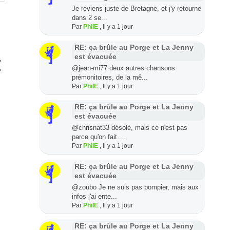
Je reviens juste de Bretagne, et j'y retourne
dans 2 se...
Par
PhilE
,
Il y a 1 jour
RE: ça brûle au Porge et La Jenny
est évacuée
(
@jean-mi77 deux autres chansons
prémonitoires, de la mê...
Par
PhilE
,
Il y a 1 jour
RE: ça brûle au Porge et La Jenny
est évacuée
@chrisnat33 désolé, mais ce n'est pas
parce qu'on fait ...
Par
PhilE
,
Il y a 1 jour
RE: ça brûle au Porge et La Jenny
est évacuée
@zoubo Je ne suis pas pompier, mais aux
infos j'ai ente...
Par
PhilE
,
Il y a 1 jour
RE: ça brûle au Porge et La Jenny