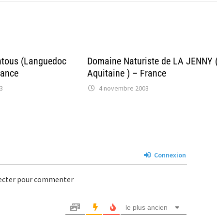
ntous (Languedoc
Domaine Naturiste de LA JENNY 
rance
Aquitaine ) – France
3
4 novembre 2003
Connexion
necter pour commenter
le plus ancien