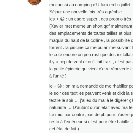
moi aussi au camping d’U furu en fin juillet.
Séjour une nouvelle fois très agréable
les + 😀 : un cadre super , des proprio trè
(Xavier met meme un short qqf maintenant 
des emplacements de toutes tailles et plus 
maquis du haut de la colline , la possibilit
torrent . la piscine calme ou animé suivant l
le coté encore un peu rustique des installati
il y a bcp de vent et qu’il fait frais , c’est pas
la petite épicerie qui vient d’etre réouverte
à l’unité )
le – 😐 : on m’a demandé de me rhabiller pou
le soir des textiles peuvent venir et dixit la
textile le soir … j’ai eu du mal à le digérer
naturiste … D’autant qu’on était avec ma fe
Le midi par contre ,pas de pb pour n’user qu
resto à l’extérieur si c’est pour être habi
cet état de fait )