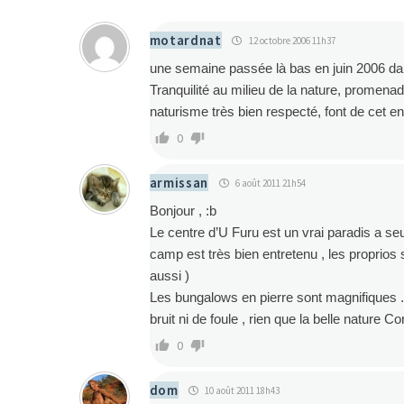
motardnat
12 octobre 2006 11h37
une semaine passée là bas en juin 2006 da
Tranquilité au milieu de la nature, promenad
naturisme très bien respecté, font de cet en
0
armissan
6 août 2011 21h54
Bonjour , :b
Le centre d’U Furu est un vrai paradis a se
camp est très bien entretenu , les proprios 
aussi )
Les bungalows en pierre sont magnifiques . 
bruit ni de foule , rien que la belle nature 
0
dom
10 août 2011 18h43