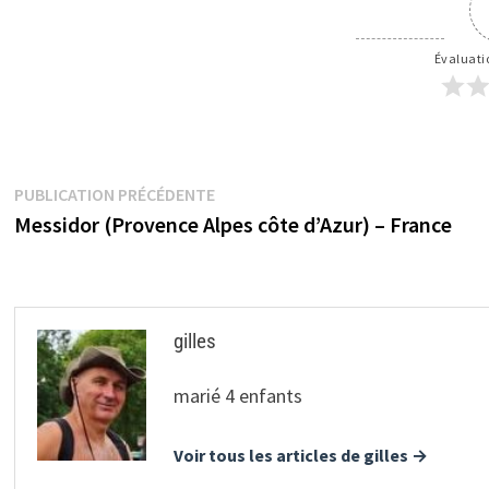
Évaluatio
Navigation
Publication
PUBLICATION PRÉCÉDENTE
précédente :
Messidor (Provence Alpes côte d’Azur) – France
de
l’article
gilles
marié 4 enfants
Voir tous les articles de gilles →