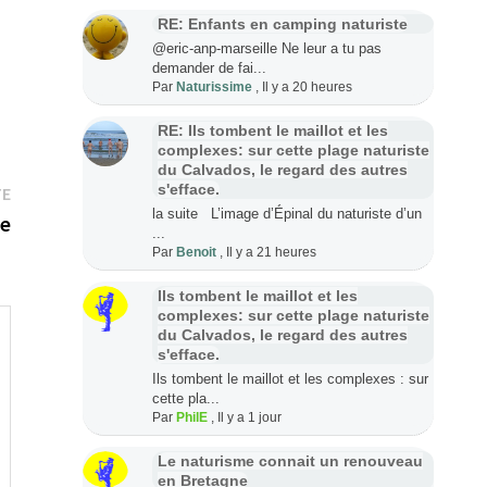
RE: Enfants en camping naturiste
@eric-anp-marseille Ne leur a tu pas
demander de fai...
Par
Naturissime
,
Il y a 20 heures
RE: Ils tombent le maillot et les
complexes: sur cette plage naturiste
du Calvados, le regard des autres
Publication
s'efface.
TE
la suite L’image d’Épinal du naturiste d’un
suivante :
ce
...
Par
Benoit
,
Il y a 21 heures
Ils tombent le maillot et les
complexes: sur cette plage naturiste
du Calvados, le regard des autres
s'efface.
Ils tombent le maillot et les complexes : sur
cette pla...
Par
PhilE
,
Il y a 1 jour
Le naturisme connait un renouveau
en Bretagne