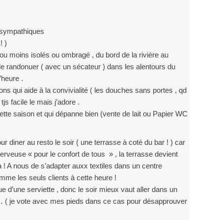
s sympathiques
! )
ou moins isolés ou ombragé , du bord de la rivière au
é de randonuer ( avec un sécateur ) dans les alentours du
’heure .
ons qui aide à la convivialité ( les douches sans portes , qd
 tjs facile le mais j’adore .
 cette saison et qui dépanne bien (vente de lait ou Papier WC
r diner au resto le soir ( une terrasse à coté du bar ! ) car
 serveuse « pour le confort de tous » , la terrasse devient
 çà ! A nous de s’adapter auxx textiles dans un centre
mme les seuls clients à cette heure !
e d’une serviette , donc le soir mieux vaut aller dans un
llé … ( je vote avec mes pieds dans ce cas pour désapprouver