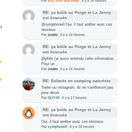
Par
Eric ANP Marseille
,
Il y a 16 heures
RE: ça brûle au Porge et La Jenny
est évacuée
@xylophone0 Oui, il faut arrêter avec ces
un
résineux. ...
Par
zoubo
,
Il y a 16 heures
RE: ça brûle au Porge et La Jenny
est évacuée
@phile j'ai aussi entendu cette information.
a
Pour un...
Par
zoubo
,
Il y a 16 heures
e
RE: Enfants en camping naturiste
e
Twiter ou instagram, ils ne s'arrêteront pas
pour déver...
Par
GUY49
,
Il y a 17 heures
RE: ça brûle au Porge et La Jenny
est évacuée
Oui, il faut arrêter avec ces résineux.
Par
xylophone0
,
Il y a 18 heures