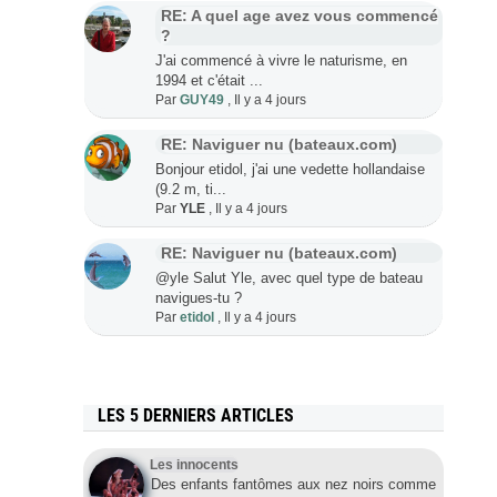
RE: A quel age avez vous commencé
?
J'ai commencé à vivre le naturisme, en
1994 et c'était ...
Par
GUY49
,
Il y a 4 jours
RE: Naviguer nu (bateaux.com)
Bonjour etidol, j'ai une vedette hollandaise
(9.2 m, ti...
Par
YLE
,
Il y a 4 jours
RE: Naviguer nu (bateaux.com)
@yle Salut Yle, avec quel type de bateau
navigues-tu ?
Par
etidol
,
Il y a 4 jours
LES 5 DERNIERS ARTICLES
Les innocents
Des enfants fantômes aux nez noirs comme