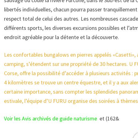
sauvage où coule la rivière Furcone, dans le Sud-est de la 
libertés individuelles, chacun pourra passer tranquillement
respect total de celui des autres. Les nombreuses cascades 
différents sports, les diverses excursions possibles et l’a
endroit agréable pour la détente et la découverte.
Les confortables bungalows en pierres appelés «Casetti»
camping, s’étendent sur une propriété de 30 hectares. U FU
Corse, offre la possibilité d’accéder à plusieurs activités :
4 kilomètres se trouve un centre équestre, et il y a aux a
certaine importance, sans compter les splendides panoram
estivale, l’équipe d’U FURU organise des soirées à thèmes
Voir les Avis archivés de guide naturisme
et
(162&