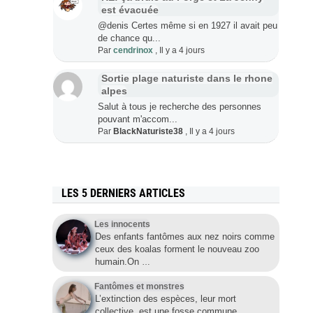
est évacuée
@denis Certes même si en 1927 il avait peu
de chance qu...
Par
cendrinox
,
Il y a 4 jours
Sortie plage naturiste dans le rhone
alpes
Salut à tous je recherche des personnes
pouvant m'accom...
Par
BlackNaturiste38
,
Il y a 4 jours
LES 5 DERNIERS ARTICLES
Les innocents
Des enfants fantômes aux nez noirs comme
ceux des koalas forment le nouveau zoo
humain.On
…
Fantômes et monstres
L’extinction des espèces, leur mort
collective, est une fosse commune