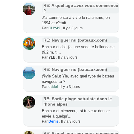
RE: A quel age avez vous commencé
?
J'ai commencé à vivre le naturisme, en
1994 et c'était ...
Par
GUY49
,
Il y a 3 jours
RE: Naviguer nu (bateaux.com)
Bonjour etidol, j'ai une vedette hollandaise
(9.2 m, ti...
Par
YLE
,
Il y a 3 jours
RE: Naviguer nu (bateaux.com)
@yle Salut Yle, avec quel type de bateau
navigues-tu ?
Par
etidol
,
Il y a 3 jours
RE: Sortie plage naturiste dans le
rhone alpes
Bonjour et bienvenu,, si tu veux donner
envie à quelqu’...
Par
Denis
,
Il y a 3 jours
RE: A quel age avez vous commencé