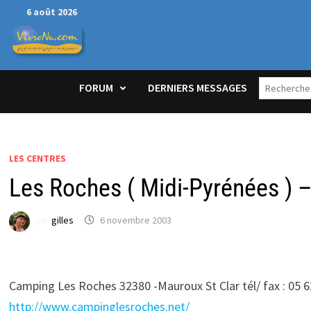
Passer
6 août 2026
au
contenu
FORUM
DERNIERS MESSAGES
LES CENTRES
Les Roches ( Midi-Pyrénées ) 
par
gilles
6 novembre 2003
Camping Les Roches 32380 -Mauroux St Clar tél/ fax : 05 
http://www.campinglesroches.net/