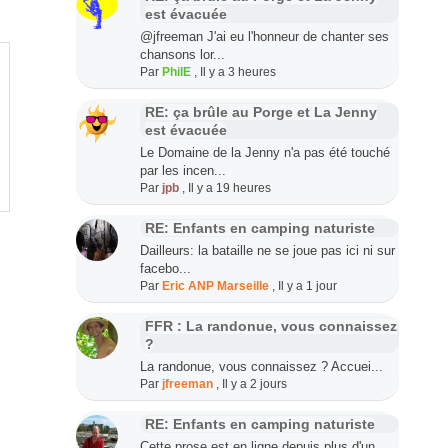
est évacuée
@jfreeman J'ai eu l'honneur de chanter ses
chansons lor...
Par
PhilE
,
Il y a 3 heures
RE: ça brûle au Porge et La Jenny
est évacuée
Le Domaine de la Jenny n'a pas été touché
par les incen...
Par
jpb
,
Il y a 19 heures
RE: Enfants en camping naturiste
Dailleurs: la bataille ne se joue pas ici ni sur
facebo...
Par
Eric ANP Marseille
,
Il y a 1 jour
FFR : La randonue, vous connaissez
?
La randonue, vous connaissez ? Accuei...
Par
jfreeman
,
Il y a 2 jours
RE: Enfants en camping naturiste
Cette prose est en ligne depuis plus d'un