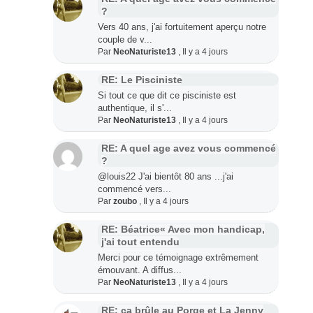
?
Vers 40 ans, j'ai fortuitement aperçu notre
couple de v...
Par
NeoNaturiste13
,
Il y a 4 jours
RE: Le Pisciniste
Si tout ce que dit ce pisciniste est
authentique, il s'...
Par
NeoNaturiste13
,
Il y a 4 jours
RE: A quel age avez vous commencé
?
@louis22 J'ai bientôt 80 ans ...j'ai
commencé vers...
Par
zoubo
,
Il y a 4 jours
RE: Béatrice« Avec mon handicap,
j'ai tout entendu
Merci pour ce témoignage extrêmement
émouvant. A diffus...
Par
NeoNaturiste13
,
Il y a 4 jours
RE: ça brûle au Porge et La Jenny