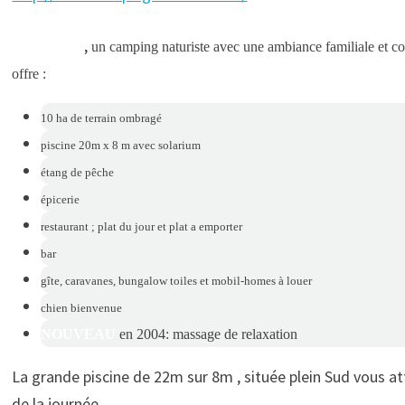
,
Les Roches
un camping naturiste avec une ambiance familiale et c
offre :
10 ha de terrain ombragé
piscine 20m x 8 m avec solarium
étang de pêche
épicerie
restaurant ; plat du jour et plat a emporter
bar
gîte, caravanes, bungalow toiles et mobil-homes à louer
chien bienvenue
NOUVEAU
en 2004: massage de relaxation
La grande piscine de 22m sur 8m , située plein Sud vous at
de la journée.