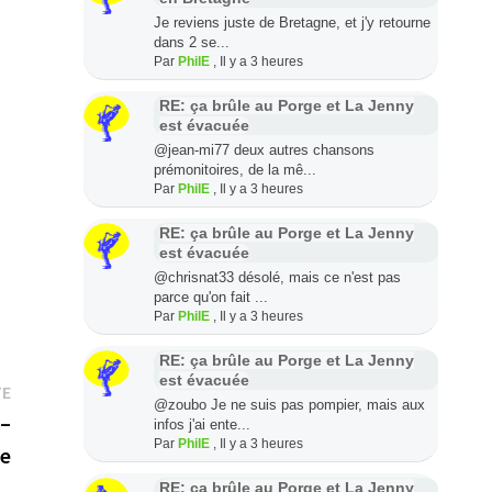
Je reviens juste de Bretagne, et j'y retourne
dans 2 se...
Par
PhilE
,
Il y a 3 heures
RE: ça brûle au Porge et La Jenny
est évacuée
@jean-mi77 deux autres chansons
prémonitoires, de la mê...
Par
PhilE
,
Il y a 3 heures
RE: ça brûle au Porge et La Jenny
est évacuée
@chrisnat33 désolé, mais ce n'est pas
parce qu'on fait ...
Par
PhilE
,
Il y a 3 heures
RE: ça brûle au Porge et La Jenny
est évacuée
Publication
TE
@zoubo Je ne suis pas pompier, mais aux
suivante :
 –
infos j'ai ente...
Par
PhilE
,
Il y a 3 heures
ce
RE: ça brûle au Porge et La Jenny