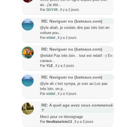
an...j'ai été...
Par
GUY49
,
Il y a 2 jours
RE: Naviguer nu (bateaux.com)
@yle ahah, je voulais dire pas très loin en
voiture pou...
Par
etidol
,
Il y a 2 jours
RE: Naviguer nu (bateaux.com)
@etidol Pas très loin... tout est relatif :-) En
canaux...
Par
YLE
,
Il y a 2 jours
RE: Naviguer nu (bateaux.com)
@yle ah c’est sympa, je suis au Lux pas
très loin, on p...
Par
etidol
,
Il y a 3 jours
RE: A quel age avez vous commencé
?
Merci pour ce témoignage
Par
NeoNaturiste13
,
Il y a 3 jours