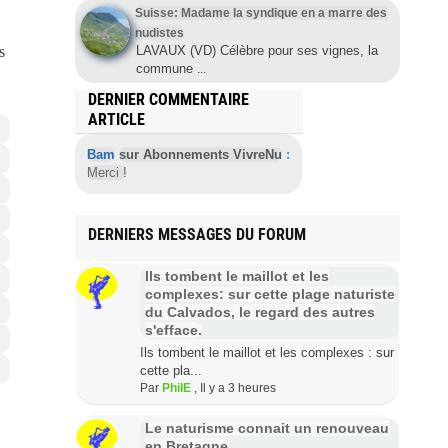
Suisse: Madame la syndique en a marre des
nudistes
LAVAUX (VD) Célèbre pour ses vignes, la
s
commune
...
DERNIER COMMENTAIRE
ARTICLE
Bam
sur Abonnements VivreNu
:
Merci !
DERNIERS MESSAGES DU FORUM
Ils tombent le maillot et les
complexes: sur cette plage naturiste
du Calvados, le regard des autres
s'efface.
Ils tombent le maillot et les complexes : sur
cette pla...
Par
PhilE
,
Il y a 3 heures
Le naturisme connait un renouveau
en Bretagne