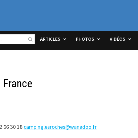
ARTICLES
PHOTOS
VIDÉOS
– France
62 66 30 18
campinglesroches@wanadoo.fr