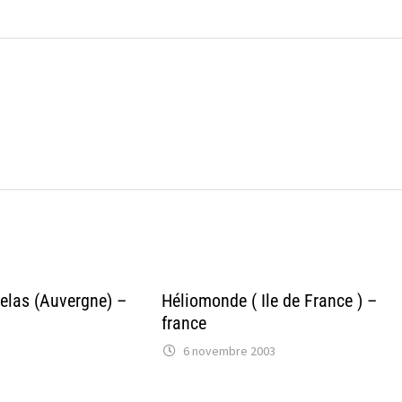
telas (Auvergne) –
Héliomonde ( Ile de France ) –
france
6 novembre 2003