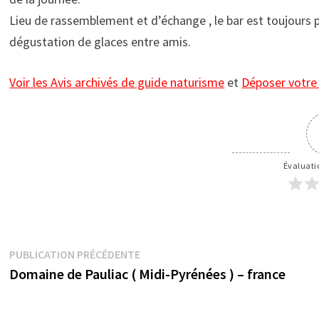
Lieu de rassemblement et d’échange , le bar est toujours p
dégustation de glaces entre amis.
Voir les Avis archivés de guide naturisme
et
Déposer votre
Évaluatio
Navigation
Publication
PUBLICATION PRÉCÉDENTE
précédente :
Domaine de Pauliac ( Midi-Pyrénées ) – france
de
l’article