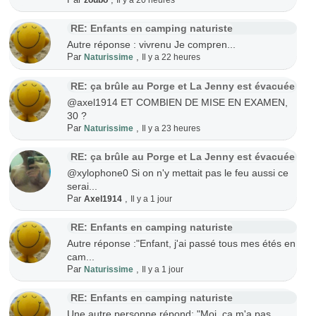
RE: Enfants en camping naturiste
Autre réponse : vivrenu Je compren...
Par
,
Naturissime
Il y a 22 heures
RE: ça brûle au Porge et La Jenny est évacuée
@axel1914 ET COMBIEN DE MISE EN EXAMEN,
30 ?
Par
,
Naturissime
Il y a 23 heures
RE: ça brûle au Porge et La Jenny est évacuée
@xylophone0 Si on n'y mettait pas le feu aussi ce
serai...
Par
,
Axel1914
Il y a 1 jour
RE: Enfants en camping naturiste
Autre réponse :"Enfant, j'ai passé tous mes étés en
cam...
Par
,
Naturissime
Il y a 1 jour
RE: Enfants en camping naturiste
Une autre personne répond: "Moi, ça m'a pas