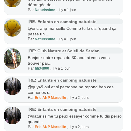
dérangée de...
Par
,
Naturissime
Il y a 1 jour
RE: Enfants en camping naturiste
@eric-anp-marseille Comme tu le dis "quand ça
passe un ...
Par
,
Naturissime
Il y a 1 jour
RE: Club Nature et Soleil de Sardan
Bonjour notre repas du 30 aout si vous vous
trouver par...
Par
,
fifi34800
Il y a 1 jour
RE: Enfants en camping naturiste
@guy49 oui et si personne ne repond ben ces
conneries s...
Par
,
Eric ANP Marseille
Il y a 2 jours
RE: Enfants en camping naturiste
@naturissime tu peux essayer comme tu dis perso
quand...
Par
,
Eric ANP Marseille
Il y a 2 jours