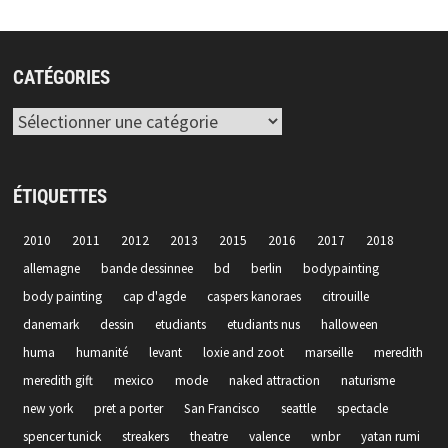
CATÉGORIES
Catégories
ÉTIQUETTES
2010
2011
2012
2013
2015
2016
2017
2018
allemagne
bande dessinnee
bd
berlin
bodypainting
body painting
cap d'agde
caspers kanoraes
citrouille
danemark
dessin
etudiants
etudiants nus
halloween
huma
humanité
levant
loxie and zoot
marseille
meredith
meredith gift
mexico
mode
naked attraction
naturisme
new york
pret a porter
San Francisco
seattle
spectacle
spencer tunick
streakers
theatre
valence
wnbr
yatan rumi