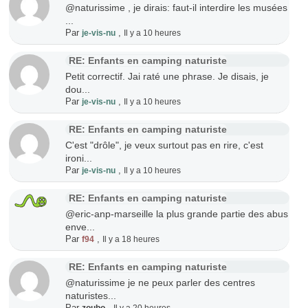
@naturissime , je dirais: faut-il interdire les musées
...
Par
,
je-vis-nu
Il y a 10 heures
RE: Enfants en camping naturiste
Petit correctif. Jai raté une phrase. Je disais, je
dou...
Par
,
je-vis-nu
Il y a 10 heures
RE: Enfants en camping naturiste
C'est "drôle", je veux surtout pas en rire, c'est
ironi...
Par
,
je-vis-nu
Il y a 10 heures
RE: Enfants en camping naturiste
@eric-anp-marseille la plus grande partie des abus
enve...
Par
,
f94
Il y a 18 heures
RE: Enfants en camping naturiste
@naturissime je ne peux parler des centres
naturistes...
Par
,
zoubo
Il y a 20 heures