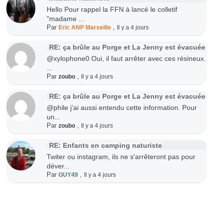
Hello Pour rappel la FFN à lancé le colletif
"madame ...
Par
,
Eric ANP Marseille
Il y a 4 jours
RE: ça brûle au Porge et La Jenny est évacuée
@xylophone0 Oui, il faut arrêter avec ces résineux.
...
Par
,
zoubo
Il y a 4 jours
RE: ça brûle au Porge et La Jenny est évacuée
@phile j'ai aussi entendu cette information. Pour
un...
Par
,
zoubo
Il y a 4 jours
RE: Enfants en camping naturiste
Twiter ou instagram, ils ne s'arrêteront pas pour
déver...
Par
,
GUY49
Il y a 4 jours