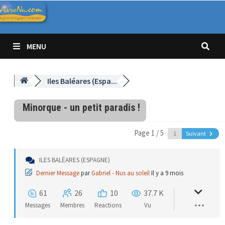
Passer
au
contenu
MENU
Iles Baléares (Espa...
Minorque - un petit paradis !
Page 1 / 5
Suivant
ILES BALÉARES (ESPAGNE)
Dernier Message
par
Gabriel - Nus au soleil
Il y a 9 mois
61
26
10
37.7 K
Messages
Membres
Reactions
Vu