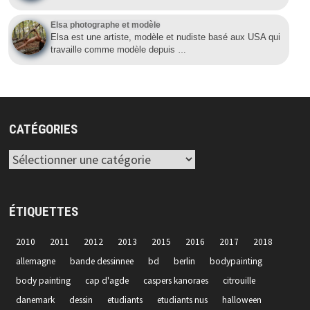
Elsa photographe et modèle
Elsa est une artiste, modèle et nudiste basé aux USA qui
travaille comme modèle depuis
…
CATÉGORIES
Catégories
ÉTIQUETTES
2010
2011
2012
2013
2015
2016
2017
2018
allemagne
bande dessinnee
bd
berlin
bodypainting
body painting
cap d'agde
caspers kanoraes
citrouille
danemark
dessin
etudiants
etudiants nus
halloween