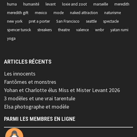
huma
humanité
levant
loxie and zoot
marseille
meredith
meredith gift
mexico
mode
naked attraction
naturisme
new york
pret a porter
San Francisco
seattle
spectacle
spencer tunick
streakers
theatre
valence
wnbr
yatan rumi
yoga
ARTICLES RÉCENTS
Les innocents
Fantômes et monstres
Yohan et Charlotte élus Miss et Mister Levant 2026
3 modèles et une vrai tarentule
Elsa photographe et modèle
PARMI LES MEMBRES EN LIGNE