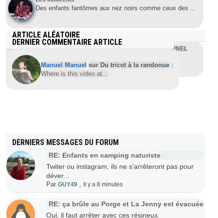
Des enfants fantômes aux nez noirs comme ceux des
...
ARTICLE ALÉATOIRE
DERNIER COMMENTAIRE ARTICLE
Interview de Christiane Lecocq lors de l’AG de l’APNEL
Lors de l’AG de l’APNEL au Club gymnique
...
Manuel Manuel
sur Du tricot à la randonue
:
Where is this video at...
DERNIERS MESSAGES DU FORUM
RE: Enfants en camping naturiste
Twiter ou instagram, ils ne s'arrêteront pas pour
déver...
Par
,
GUY49
Il y a 8 minutes
RE: ça brûle au Porge et La Jenny est évacuée
Oui, il faut arrêter avec ces résineux.