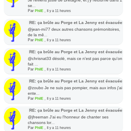
se...
Par
,
PhilE
Il y a 11 heures
RE: ça brûle au Porge et La Jenny est évacuée
@jean-mi77 deux autres chansons prémonitoires,
de la mê...
Par
,
PhilE
Il y a 11 heures
RE: ça brûle au Porge et La Jenny est évacuée
@chrisnat33 désolé, mais ce n'est pas parce qu'on
fait ...
Par
,
PhilE
Il y a 11 heures
RE: ça brûle au Porge et La Jenny est évacuée
@zoubo Je ne suis pas pompier, mais aux infos j'ai
ente...
Par
,
PhilE
Il y a 11 heures
RE: ça brûle au Porge et La Jenny est évacuée
@jfreeman J'ai eu l'honneur de chanter ses
chansons lor...
Par
,
PhilE
Il y a 11 heures