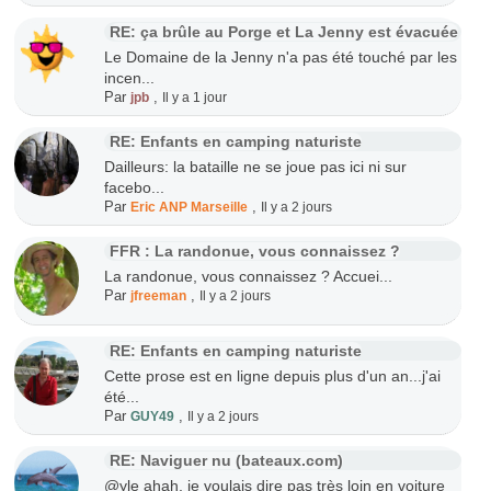
RE: ça brûle au Porge et La Jenny est évacuée
Le Domaine de la Jenny n'a pas été touché par les
incen...
Par
,
jpb
Il y a 1 jour
RE: Enfants en camping naturiste
Dailleurs: la bataille ne se joue pas ici ni sur
facebo...
Par
,
Eric ANP Marseille
Il y a 2 jours
FFR : La randonue, vous connaissez ?
La randonue, vous connaissez ? Accuei...
Par
,
jfreeman
Il y a 2 jours
RE: Enfants en camping naturiste
Cette prose est en ligne depuis plus d'un an...j'ai
été...
Par
,
GUY49
Il y a 2 jours
RE: Naviguer nu (bateaux.com)
@yle ahah, je voulais dire pas très loin en voiture