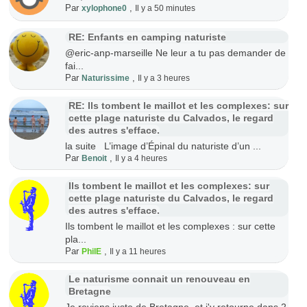
Par
,
xylophone0
Il y a 50 minutes
RE: Enfants en camping naturiste
@eric-anp-marseille Ne leur a tu pas demander de
fai...
Par
,
Naturissime
Il y a 3 heures
RE: Ils tombent le maillot et les complexes: sur
cette plage naturiste du Calvados, le regard
des autres s'efface.
la suite L’image d’Épinal du naturiste d’un ...
Par
,
Benoit
Il y a 4 heures
Ils tombent le maillot et les complexes: sur
cette plage naturiste du Calvados, le regard
des autres s'efface.
Ils tombent le maillot et les complexes : sur cette
pla...
Par
,
PhilE
Il y a 11 heures
Le naturisme connait un renouveau en
Bretagne
Je reviens juste de Bretagne, et j'y retourne dans 2