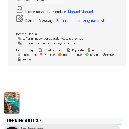
Notre nouveau membre:
Manuel Manuel
Dernier Message:
Enfants en camping naturiste
Icônes du forum:
Le Forum ne contient pas de messages non lus
Le Forum contient des messages non lus
Icônes de sujet:
Pas de réponse
Repondu
Actif
Important
Épinglé
Non approuvé
Résolu
Privé
Fermé
DERNIER ARTICLE
Les innocents