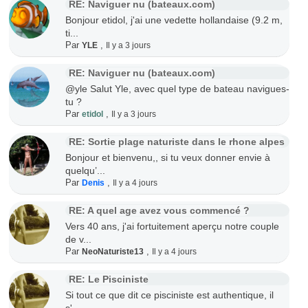
RE: Naviguer nu (bateaux.com)
Bonjour etidol, j'ai une vedette hollandaise (9.2 m,
ti...
Par
,
YLE
Il y a 3 jours
RE: Naviguer nu (bateaux.com)
@yle Salut Yle, avec quel type de bateau navigues-
tu ?
Par
,
etidol
Il y a 3 jours
RE: Sortie plage naturiste dans le rhone alpes
Bonjour et bienvenu,, si tu veux donner envie à
quelqu’...
Par
,
Denis
Il y a 4 jours
RE: A quel age avez vous commencé ?
Vers 40 ans, j'ai fortuitement aperçu notre couple
de v...
Par
,
NeoNaturiste13
Il y a 4 jours
RE: Le Pisciniste
Si tout ce que dit ce pisciniste est authentique, il
s'...