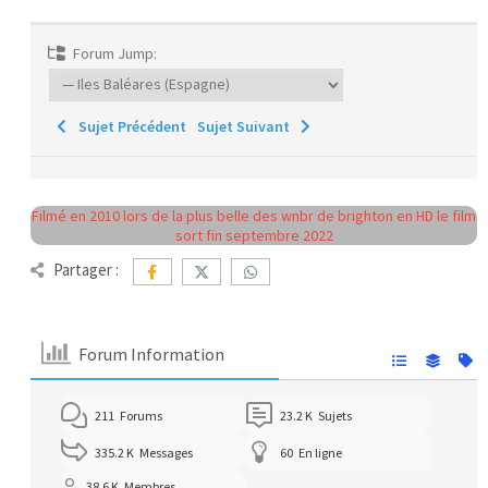
Forum Jump:
Sujet Précédent
Sujet Suivant
Filmé en 2010 lors de la plus belle des wnbr de brighton en HD le film
sort fin septembre 2022
Partager :
Forum Information
211
Forums
23.2 K
Sujets
335.2 K
Messages
60
En ligne
38.6 K
Membres