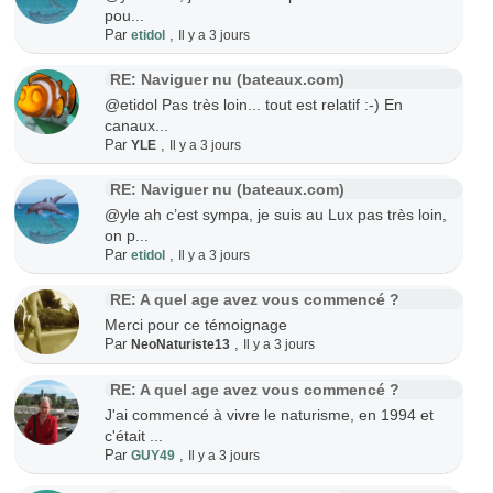
pou...
Par
,
etidol
Il y a 3 jours
RE: Naviguer nu (bateaux.com)
@etidol Pas très loin... tout est relatif :-) En
canaux...
Par
,
YLE
Il y a 3 jours
RE: Naviguer nu (bateaux.com)
@yle ah c’est sympa, je suis au Lux pas très loin,
on p...
Par
,
etidol
Il y a 3 jours
RE: A quel age avez vous commencé ?
Merci pour ce témoignage
Par
,
NeoNaturiste13
Il y a 3 jours
RE: A quel age avez vous commencé ?
J'ai commencé à vivre le naturisme, en 1994 et
c'était ...
Par
,
GUY49
Il y a 3 jours