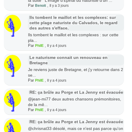
la suite L’image d’Épinal du naturiste d’un ...
Par
,
Benoit
Il y a 3 jours
Ils tombent le maillot et les complexes: sur
cette plage naturiste du Calvados, le regard
des autres s'efface.
Ils tombent le maillot et les complexes : sur cette
pla...
Par
,
PhilE
Il y a 4 jours
Le naturisme connait un renouveau en
Bretagne
Je reviens juste de Bretagne, et j'y retourne dans 2
se...
Par
,
PhilE
Il y a 4 jours
RE: ça brûle au Porge et La Jenny est évacuée
@jean-mi77 deux autres chansons prémonitoires,
de la mê...
Par
,
PhilE
Il y a 4 jours
RE: ça brûle au Porge et La Jenny est évacuée
@chrisnat33 désolé, mais ce n'est pas parce qu'on