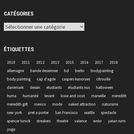
CATÉGORIES
Catégories
ÉTIQUETTES
2010
2011
2012
2013
2015
2016
2017
2018
allemagne
bande dessinnee
bd
berlin
bodypainting
body painting
cap d'agde
caspers kanoraes
citrouille
danemark
dessin
etudiants
etudiants nus
halloween
huma
humanité
levant
loxie and zoot
marseille
meredith
meredith gift
mexico
mode
naked attraction
naturisme
new york
pret a porter
San Francisco
seattle
spectacle
spencer tunick
streakers
theatre
valence
wnbr
yatan rumi
yoga