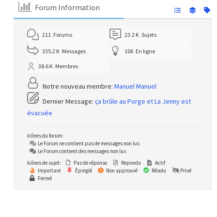
Forum Information
211
Forums
23.2 K
Sujets
335.2 K
Messages
106
En ligne
38.6 K
Membres
Notre nouveau membre:
Manuel Manuel
Dernier Message:
ça brûle au Porge et La Jenny est
évacuée
Icônes du forum:
Le Forum ne contient pas de messages non lus
Le Forum contient des messages non lus
Icônes de sujet:
Pas de réponse
Repondu
Actif
Important
Épinglé
Non approuvé
Résolu
Privé
Fermé