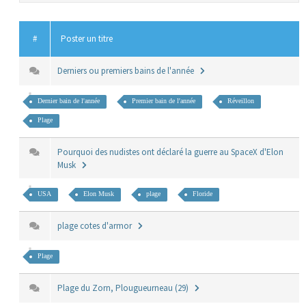
#
Poster un titre
Derniers ou premiers bains de l'année
Dernier bain de l'année
Premier bain de l'année
Réveillon
Plage
Pourquoi des nudistes ont déclaré la guerre au SpaceX d'Elon
Musk
USA
Elon Musk
plage
Floride
plage cotes d'armor
Plage
Plage du Zorn, Plougueurneau (29)