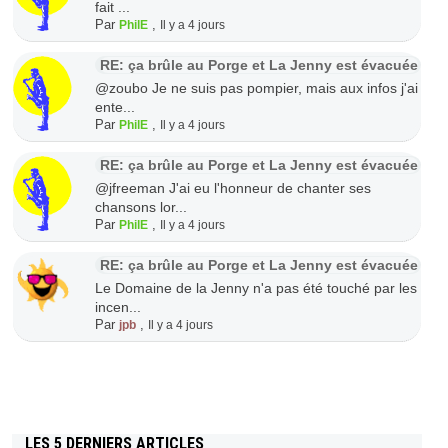
fait ...
Par
,
PhilE
Il y a 4 jours
RE: ça brûle au Porge et La Jenny est évacuée
@zoubo Je ne suis pas pompier, mais aux infos j'ai
ente...
Par
,
PhilE
Il y a 4 jours
RE: ça brûle au Porge et La Jenny est évacuée
@jfreeman J'ai eu l'honneur de chanter ses
chansons lor...
Par
,
PhilE
Il y a 4 jours
RE: ça brûle au Porge et La Jenny est évacuée
Le Domaine de la Jenny n'a pas été touché par les
incen...
Par
,
jpb
Il y a 4 jours
LES 5 DERNIERS ARTICLES