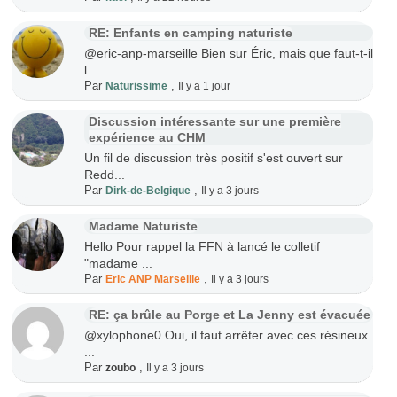
RE: Enfants en camping naturiste
@eric-anp-marseille Bien sur Éric, mais que faut-t-il
l...
Par
,
Naturissime
Il y a 1 jour
Discussion intéressante sur une première
expérience au CHM
Un fil de discussion très positif s'est ouvert sur
Redd...
Par
,
Dirk-de-Belgique
Il y a 3 jours
Madame Naturiste
Hello Pour rappel la FFN à lancé le colletif
"madame ...
Par
,
Eric ANP Marseille
Il y a 3 jours
RE: ça brûle au Porge et La Jenny est évacuée
@xylophone0 Oui, il faut arrêter avec ces résineux.
...
Par
,
zoubo
Il y a 3 jours