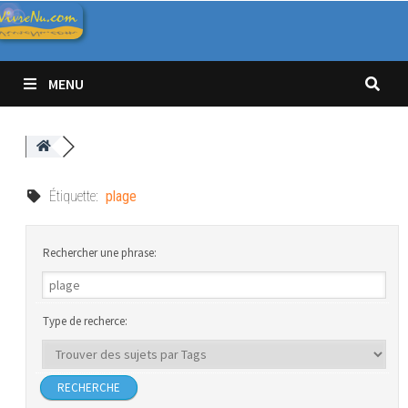
Passer
au
contenu
MENU
Étiquette:
plage
Rechercher une phrase:
Type de recherce: