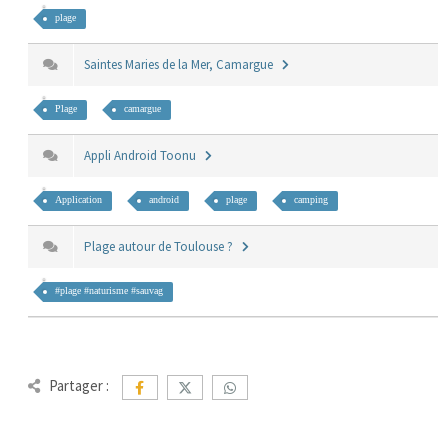
plage
Saintes Maries de la Mer, Camargue
Plage
camargue
Appli Android Toonu
Application
android
plage
camping
Plage autour de Toulouse ?
#plage #naturisme #sauvag
Partager :