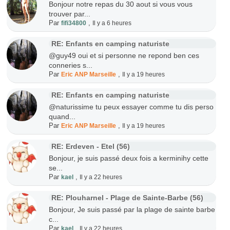
Bonjour notre repas du 30 aout si vous vous
trouver par...
Par
,
fifi34800
Il y a 6 heures
RE: Enfants en camping naturiste
@guy49 oui et si personne ne repond ben ces
conneries s...
Par
,
Eric ANP Marseille
Il y a 19 heures
RE: Enfants en camping naturiste
@naturissime tu peux essayer comme tu dis perso
quand...
Par
,
Eric ANP Marseille
Il y a 19 heures
RE: Erdeven - Etel (56)
Bonjour, je suis passé deux fois a kerminihy cette
se...
Par
,
kael
Il y a 22 heures
RE: Plouharnel - Plage de Sainte-Barbe (56)
Bonjour, Je suis passé par la plage de sainte barbe
c...
Par
,
kael
Il y a 22 heures