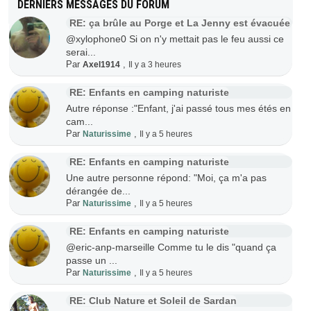
DERNIERS MESSAGES DU FORUM
RE: ça brûle au Porge et La Jenny est évacuée
@xylophone0 Si on n'y mettait pas le feu aussi ce
serai...
Par
,
Axel1914
Il y a 3 heures
RE: Enfants en camping naturiste
Autre réponse :"Enfant, j'ai passé tous mes étés en
cam...
Par
,
Naturissime
Il y a 5 heures
RE: Enfants en camping naturiste
Une autre personne répond: "Moi, ça m'a pas
dérangée de...
Par
,
Naturissime
Il y a 5 heures
RE: Enfants en camping naturiste
@eric-anp-marseille Comme tu le dis "quand ça
passe un ...
Par
,
Naturissime
Il y a 5 heures
RE: Club Nature et Soleil de Sardan