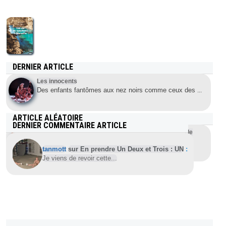
DERNIER ARTICLE
Les innocents
Des enfants fantômes aux nez noirs comme ceux des
...
ARTICLE ALÉATOIRE
DERNIER COMMENTAIRE ARTICLE
La Puissance et la Paradoxalité de la Nudité : Quand le
Corps Devient un Moyen d’Expression Politique
tanmott
sur En prendre Un Deux et Trois : UN
:
La nudité, bien loin de se cantonner à la sphère
...
Je viens de revoir cette...