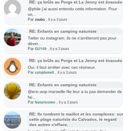
RE: ça brûle au Porge et La Jenny est évacuée
@phile j'ai aussi entendu cette information. Pour
un...
Par
,
zoubo
Il y a 3 jours
RE: Enfants en camping naturiste
Twiter ou instagram, ils ne s'arrêteront pas pour
déver...
Par
,
GUY49
Il y a 3 jours
RE: ça brûle au Porge et La Jenny est évacuée
Oui, il faut arrêter avec ces résineux.
Par
,
xylophone0
Il y a 3 jours
RE: Enfants en camping naturiste
@eric-anp-marseille Ne leur a tu pas demander de
fai...
Par
,
Naturissime
Il y a 3 jours
RE: Ils tombent le maillot et les complexes: sur
cette plage naturiste du Calvados, le regard
des autres s'efface.