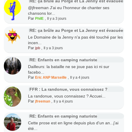
RE: ça brûle au Porge et La Jenny est évacuée
@jfreeman J'ai eu l'honneur de chanter ses
chansons lor...
Par
,
PhilE
Il y a 3 jours
RE: ça brûle au Porge et La Jenny est évacuée
Le Domaine de la Jenny n'a pas été touché par les
incen...
Par
,
jpb
Il y a 3 jours
RE: Enfants en camping naturiste
Dailleurs: la bataille ne se joue pas ici ni sur
facebo...
Par
,
Eric ANP Marseille
Il y a 4 jours
FFR : La randonue, vous connaissez ?
La randonue, vous connaissez ? Accuei...
Par
,
jfreeman
Il y a 4 jours
RE: Enfants en camping naturiste
Cette prose est en ligne depuis plus d'un an...j'ai
été...