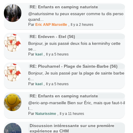
RE: Enfants en camping naturiste
@naturissime tu peux essayer comme tu dis perso
quand...
Par
,
Eric ANP Marseille
Il y a 2 heures
RE: Erdeven - Etel (56)
Bonjour, je suis passé deux fois a kerminihy cette
se...
Par
,
kael
Il y a 5 heures
RE: Plouharnel - Plage de Sainte-Barbe (56)
Bonjour, Je suis passé par la plage de sainte barbe
c...
Par
,
kael
Il y a 5 heures
RE: Enfants en camping naturiste
@eric-anp-marseille Bien sur Éric, mais que faut-t-il
l...
Par
,
Naturissime
Il y a 11 heures
Discussion intéressante sur une première
expérience au CHM