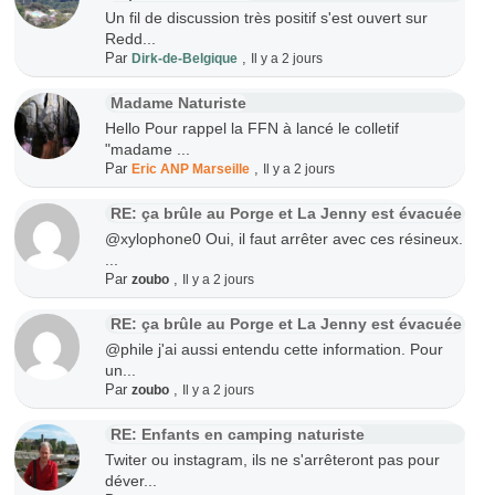
Un fil de discussion très positif s'est ouvert sur
Redd...
Par
,
Dirk-de-Belgique
Il y a 2 jours
Madame Naturiste
Hello Pour rappel la FFN à lancé le colletif
"madame ...
Par
,
Eric ANP Marseille
Il y a 2 jours
RE: ça brûle au Porge et La Jenny est évacuée
@xylophone0 Oui, il faut arrêter avec ces résineux.
...
Par
,
zoubo
Il y a 2 jours
RE: ça brûle au Porge et La Jenny est évacuée
@phile j'ai aussi entendu cette information. Pour
un...
Par
,
zoubo
Il y a 2 jours
RE: Enfants en camping naturiste
Twiter ou instagram, ils ne s'arrêteront pas pour
déver...