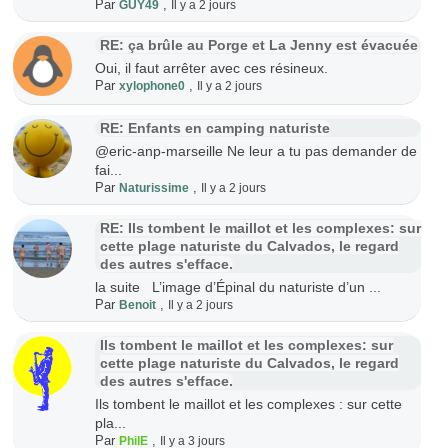
Par
,
GUY49
Il y a 2 jours
RE: ça brûle au Porge et La Jenny est évacuée
Oui, il faut arrêter avec ces résineux.
Par
,
xylophone0
Il y a 2 jours
RE: Enfants en camping naturiste
@eric-anp-marseille Ne leur a tu pas demander de
fai...
Par
,
Naturissime
Il y a 2 jours
RE: Ils tombent le maillot et les complexes: sur
cette plage naturiste du Calvados, le regard
des autres s'efface.
la suite L’image d’Épinal du naturiste d’un ...
Par
,
Benoit
Il y a 2 jours
Ils tombent le maillot et les complexes: sur
cette plage naturiste du Calvados, le regard
des autres s'efface.
Ils tombent le maillot et les complexes : sur cette
pla...
Par
,
PhilE
Il y a 3 jours