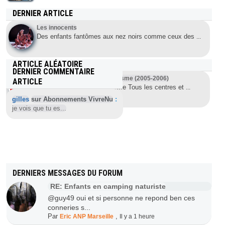
DERNIER ARTICLE
Les innocents
Des enfants fantômes aux nez noirs comme ceux des
...
ARTICLE ALÉATOIRE
DERNIER COMMENTAIRE
Le Petit Futé : Guide du naturisme (2005-2006)
ARTICLE
Petit Futé: Guide du naturisme Tous les centres et
...
gilles
sur Abonnements VivreNu
:
je vois que tu es...
DERNIERS MESSAGES DU FORUM
RE: Enfants en camping naturiste
@guy49 oui et si personne ne repond ben ces
conneries s...
Par
,
Eric ANP Marseille
Il y a 1 heure