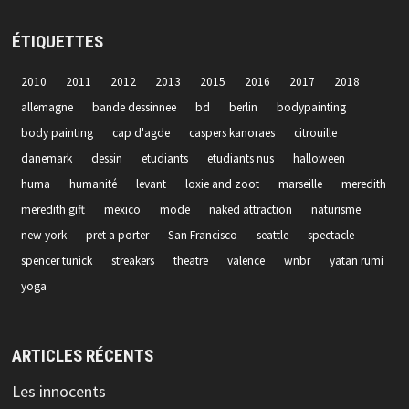
ÉTIQUETTES
2010
2011
2012
2013
2015
2016
2017
2018
allemagne
bande dessinnee
bd
berlin
bodypainting
body painting
cap d'agde
caspers kanoraes
citrouille
danemark
dessin
etudiants
etudiants nus
halloween
huma
humanité
levant
loxie and zoot
marseille
meredith
meredith gift
mexico
mode
naked attraction
naturisme
new york
pret a porter
San Francisco
seattle
spectacle
spencer tunick
streakers
theatre
valence
wnbr
yatan rumi
yoga
ARTICLES RÉCENTS
Les innocents