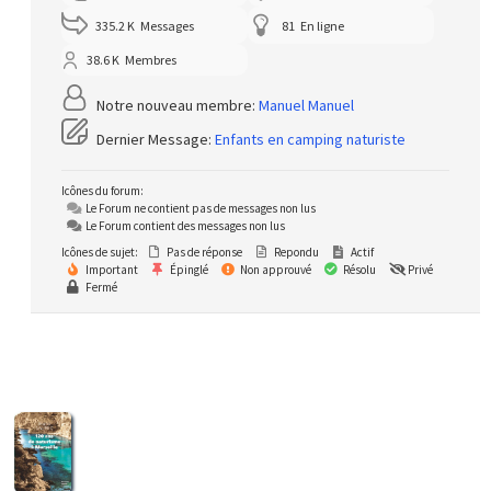
335.2 K
Messages
81
En ligne
38.6 K
Membres
Notre nouveau membre:
Manuel Manuel
Dernier Message:
Enfants en camping naturiste
Icônes du forum:
Le Forum ne contient pas de messages non lus
Le Forum contient des messages non lus
Icônes de sujet:
Pas de réponse
Repondu
Actif
Important
Épinglé
Non approuvé
Résolu
Privé
Fermé