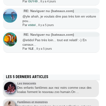
Par
,
GUY49
Il y a 4 jours
RE: Naviguer nu (bateaux.com)
@yle ahah, je voulais dire pas très loin en voiture
pou...
Par
,
etidol
Il y a 5 jours
RE: Naviguer nu (bateaux.com)
@etidol Pas très loin... tout est relatif :-) En
canaux...
Par
,
YLE
Il y a 5 jours
LES 5 DERNIERS ARTICLES
Les innocents
Des enfants fantômes aux nez noirs comme ceux des
koalas forment le nouveau zoo humain.On
…
Fantômes et monstres