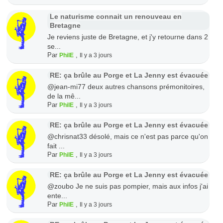
Le naturisme connait un renouveau en
Bretagne
Je reviens juste de Bretagne, et j'y retourne dans 2
se...
Par
,
PhilE
Il y a 3 jours
RE: ça brûle au Porge et La Jenny est évacuée
@jean-mi77 deux autres chansons prémonitoires,
de la mê...
Par
,
PhilE
Il y a 3 jours
RE: ça brûle au Porge et La Jenny est évacuée
@chrisnat33 désolé, mais ce n'est pas parce qu'on
fait ...
Par
,
PhilE
Il y a 3 jours
RE: ça brûle au Porge et La Jenny est évacuée
@zoubo Je ne suis pas pompier, mais aux infos j'ai
ente...
Par
,
PhilE
Il y a 3 jours