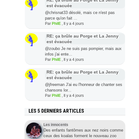
est évacuée
@chrisnat33 désolé, mais ce n'est pas
parce qu'on fait ...
Par
PhilE
,
Il y a 4 jours
RE: ça brûle au Porge et La Jenny
est évacuée
@zoubo Je ne suis pas pompier, mais aux
infos j'ai ente...
Par
PhilE
,
Il y a 4 jours
RE: ça brûle au Porge et La Jenny
est évacuée
@jfreeman J'ai eu l'honneur de chanter ses
chansons lor...
Par
PhilE
,
Il y a 4 jours
LES 5 DERNIERS ARTICLES
Les innocents
Des enfants fantômes aux nez noirs comme
ceux des koalas forment le nouveau zoo