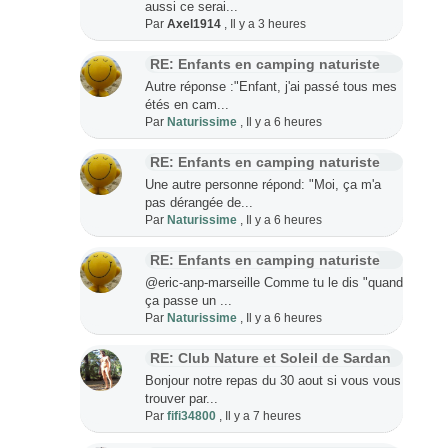
aussi ce serai...
Par
Axel1914
,
Il y a 3 heures
RE: Enfants en camping naturiste
Autre réponse :"Enfant, j'ai passé tous mes
étés en cam...
Par
Naturissime
,
Il y a 6 heures
RE: Enfants en camping naturiste
Une autre personne répond: "Moi, ça m'a
pas dérangée de...
Par
Naturissime
,
Il y a 6 heures
RE: Enfants en camping naturiste
@eric-anp-marseille Comme tu le dis "quand
ça passe un ...
Par
Naturissime
,
Il y a 6 heures
RE: Club Nature et Soleil de Sardan
Bonjour notre repas du 30 aout si vous vous
trouver par...
Par
fifi34800
,
Il y a 7 heures