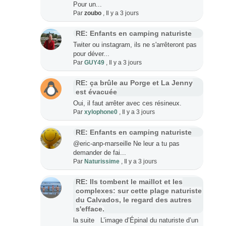
Pour un...
Par
zoubo
,
Il y a 3 jours
RE: Enfants en camping naturiste
Twiter ou instagram, ils ne s'arrêteront pas
pour déver...
Par
GUY49
,
Il y a 3 jours
RE: ça brûle au Porge et La Jenny
est évacuée
Oui, il faut arrêter avec ces résineux.
Par
xylophone0
,
Il y a 3 jours
RE: Enfants en camping naturiste
@eric-anp-marseille Ne leur a tu pas
demander de fai...
Par
Naturissime
,
Il y a 3 jours
RE: Ils tombent le maillot et les
complexes: sur cette plage naturiste
du Calvados, le regard des autres
s'efface.
la suite L’image d’Épinal du naturiste d’un