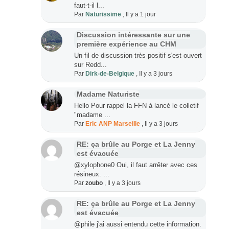
faut-t-il l...
Par
Naturissime
,
Il y a 1 jour
Discussion intéressante sur une
première expérience au CHM
Un fil de discussion très positif s'est ouvert
sur Redd...
Par
Dirk-de-Belgique
,
Il y a 3 jours
Madame Naturiste
Hello Pour rappel la FFN à lancé le colletif
"madame ...
Par
Eric ANP Marseille
,
Il y a 3 jours
RE: ça brûle au Porge et La Jenny
est évacuée
@xylophone0 Oui, il faut arrêter avec ces
résineux. ...
Par
zoubo
,
Il y a 3 jours
RE: ça brûle au Porge et La Jenny
est évacuée
@phile j'ai aussi entendu cette information.