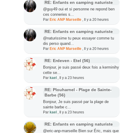
RE: Enfants en camping naturiste
@guy49 oui et si personne ne repond ben
ces conneries s...
Par
Eric ANP Marseille
,
Il y a 20 heures
RE: Enfants en camping naturiste
@naturissime tu peux essayer comme tu
dis perso quand...
Par
Eric ANP Marseille
,
Il y a 20 heures
RE: Erdeven - Etel (56)
Bonjour, je suis passé deux fois a kerminihy
cette se...
Par
kael
,
Il y a 23 heures
RE: Plouharnel - Plage de Sainte-
Barbe (56)
Bonjour, Je suis passé par la plage de
sainte barbe c...
Par
kael
,
Il y a 23 heures
RE: Enfants en camping naturiste
@eric-anp-marseille Bien sur Éric, mais que