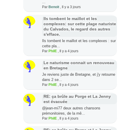
...
Par
Benoit
,
Il y a 3 jours
Ils tombent le maillot et les
complexes: sur cette plage naturiste
du Calvados, le regard des autres
s'efface.
Ils tombent le maillot et les complexes : sur
cette pla...
Par
PhilE
,
Il y a 4 jours
Le naturisme connait un renouveau
en Bretagne
Je reviens juste de Bretagne, et j'y retourne
dans 2 se...
Par
PhilE
,
Il y a 4 jours
RE: ça brûle au Porge et La Jenny
est évacuée
@jean-mi77 deux autres chansons
prémonitoires, de la mê...
Par
PhilE
,
Il y a 4 jours
RE: ça brûle au Porge et La Jenny