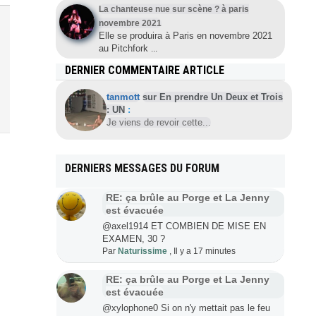
La chanteuse nue sur scène ? à paris
novembre 2021
Elle se produira à Paris en novembre 2021
au Pitchfork
...
DERNIER COMMENTAIRE ARTICLE
tanmott
sur En prendre Un Deux et Trois
: UN
:
Je viens de revoir cette...
DERNIERS MESSAGES DU FORUM
RE: ça brûle au Porge et La Jenny
est évacuée
@axel1914 ET COMBIEN DE MISE EN
EXAMEN, 30 ?
Par
Naturissime
,
Il y a 17 minutes
RE: ça brûle au Porge et La Jenny
est évacuée
@xylophone0 Si on n'y mettait pas le feu