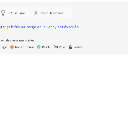
92
En ligne
38.6 K
Membres
age:
ça brûle au Porge et La Jenny est évacuée
ient des messages non lus
inglé
Non approuvé
Résolu
Privé
Fermé