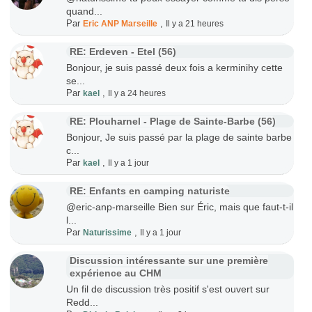
quand...
Par
,
Eric ANP Marseille
Il y a 21 heures
RE: Erdeven - Etel (56)
Bonjour, je suis passé deux fois a kerminihy cette
se...
Par
,
kael
Il y a 24 heures
RE: Plouharnel - Plage de Sainte-Barbe (56)
Bonjour, Je suis passé par la plage de sainte barbe
c...
Par
,
kael
Il y a 1 jour
RE: Enfants en camping naturiste
@eric-anp-marseille Bien sur Éric, mais que faut-t-il
l...
Par
,
Naturissime
Il y a 1 jour
Discussion intéressante sur une première
expérience au CHM
Un fil de discussion très positif s'est ouvert sur
Redd...