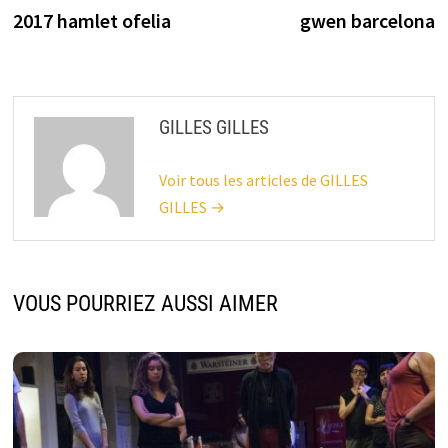
précédente :
s
2017 hamlet ofelia
gwen barcelona
de
l’article
GILLES GILLES
Voir tous les articles de GILLES
GILLES →
VOUS POURRIEZ AUSSI AIMER