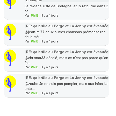
Je reviens juste de Bretagne, et j'y retourne dans 2
se...
Par
,
PhilE
Il y a 4 jours
RE: ça brûle au Porge et La Jenny est évacuée
@jean-mi77 deux autres chansons prémonitoires,
de la mê...
Par
,
PhilE
Il y a 4 jours
RE: ça brûle au Porge et La Jenny est évacuée
@chrisnat33 désolé, mais ce n'est pas parce qu'on
fait ...
Par
,
PhilE
Il y a 4 jours
RE: ça brûle au Porge et La Jenny est évacuée
@zoubo Je ne suis pas pompier, mais aux infos j'ai
ente...
Par
,
PhilE
Il y a 4 jours