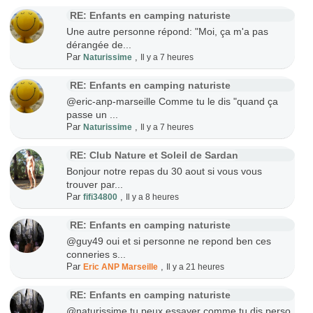
RE: Enfants en camping naturiste
Une autre personne répond: "Moi, ça m'a pas
dérangée de...
Par
,
Naturissime
Il y a 7 heures
RE: Enfants en camping naturiste
@eric-anp-marseille Comme tu le dis "quand ça
passe un ...
Par
,
Naturissime
Il y a 7 heures
RE: Club Nature et Soleil de Sardan
Bonjour notre repas du 30 aout si vous vous
trouver par...
Par
,
fifi34800
Il y a 8 heures
RE: Enfants en camping naturiste
@guy49 oui et si personne ne repond ben ces
conneries s...
Par
,
Eric ANP Marseille
Il y a 21 heures
RE: Enfants en camping naturiste
@naturissime tu peux essayer comme tu dis perso