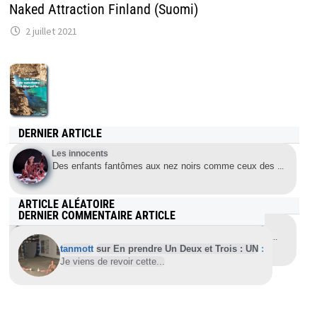
Naked Attraction Finland (Suomi)
2 juillet 2021
DERNIER ARTICLE
Les innocents
Des enfants fantômes aux nez noirs comme ceux des
...
ARTICLE ALÉATOIRE
DERNIER COMMENTAIRE ARTICLE
World Naked Bike Ride – Cyclonue Amsterdam 2009
Quelques dizaines de cyclistes nus ce samedi 6 juin
...
tanmott
sur En prendre Un Deux et Trois : UN
:
Je viens de revoir cette...