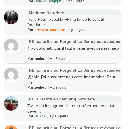
Par
,
Dirk-de-Belgique
Il y a 3 jours
Madame Naturiste
Hello Pour rappel la FFN à lancé le colletif
"madame ...
Par
,
Eric ANP Marseille
Il y a 3 jours
RE: ça brûle au Porge et La Jenny est évacuée
@xylophone0 Oui, il faut arrêter avec ces résineux.
...
Par
,
zoubo
Il y a 3 jours
RE: ça brûle au Porge et La Jenny est évacuée
@phile j'ai aussi entendu cette information. Pour
un...
Par
,
zoubo
Il y a 3 jours
RE: Enfants en camping naturiste
Twiter ou instagram, ils ne s'arrêteront pas pour
déver...
Par
,
GUY49
Il y a 3 jours
RE: ça brûle au Porge et La Jenny est évacuée