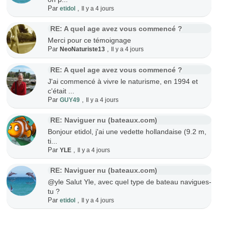
Par
,
etidol
Il y a 4 jours
RE: A quel age avez vous commencé ?
Merci pour ce témoignage
Par
,
NeoNaturiste13
Il y a 4 jours
RE: A quel age avez vous commencé ?
J'ai commencé à vivre le naturisme, en 1994 et
c'était ...
Par
,
GUY49
Il y a 4 jours
RE: Naviguer nu (bateaux.com)
Bonjour etidol, j'ai une vedette hollandaise (9.2 m,
ti...
Par
,
YLE
Il y a 4 jours
RE: Naviguer nu (bateaux.com)
@yle Salut Yle, avec quel type de bateau navigues-
tu ?
Par
,
etidol
Il y a 4 jours