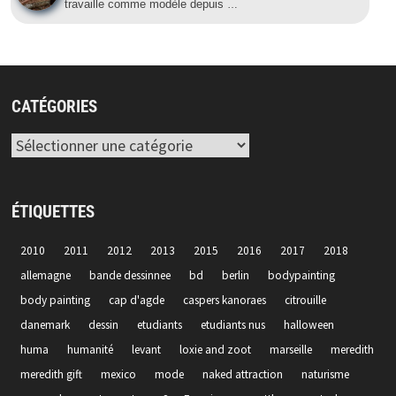
travaille comme modèle depuis
…
CATÉGORIES
Catégories
ÉTIQUETTES
2010
2011
2012
2013
2015
2016
2017
2018
allemagne
bande dessinnee
bd
berlin
bodypainting
body painting
cap d'agde
caspers kanoraes
citrouille
danemark
dessin
etudiants
etudiants nus
halloween
huma
humanité
levant
loxie and zoot
marseille
meredith
meredith gift
mexico
mode
naked attraction
naturisme