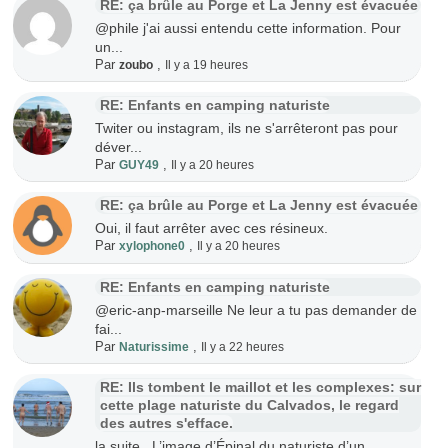
RE: ça brûle au Porge et La Jenny est évacuée
@phile j'ai aussi entendu cette information. Pour
un...
Par
,
zoubo
Il y a 19 heures
RE: Enfants en camping naturiste
Twiter ou instagram, ils ne s'arrêteront pas pour
déver...
Par
,
GUY49
Il y a 20 heures
RE: ça brûle au Porge et La Jenny est évacuée
Oui, il faut arrêter avec ces résineux.
Par
,
xylophone0
Il y a 20 heures
RE: Enfants en camping naturiste
@eric-anp-marseille Ne leur a tu pas demander de
fai...
Par
,
Naturissime
Il y a 22 heures
RE: Ils tombent le maillot et les complexes: sur
cette plage naturiste du Calvados, le regard
des autres s'efface.
la suite L’image d’Épinal du naturiste d’un ...