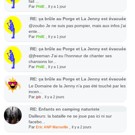
fait ...
Par
,
PhilE
Il y a 1 jour
RE: ça brûle au Porge et La Jenny est évacuée
@zoubo Je ne suis pas pompier, mais aux infos j'ai
ente...
Par
,
PhilE
Il y a 1 jour
RE: ça brûle au Porge et La Jenny est évacuée
@jfreeman J'ai eu l'honneur de chanter ses
chansons lor...
Par
,
PhilE
Il y a 1 jour
RE: ça brûle au Porge et La Jenny est évacuée
Le Domaine de la Jenny n'a pas été touché par les
incen...
Par
,
jpb
Il y a 2 jours
RE: Enfants en camping naturiste
Dailleurs: la bataille ne se joue pas ici ni sur
facebo...
Par
,
Eric ANP Marseille
Il y a 2 jours