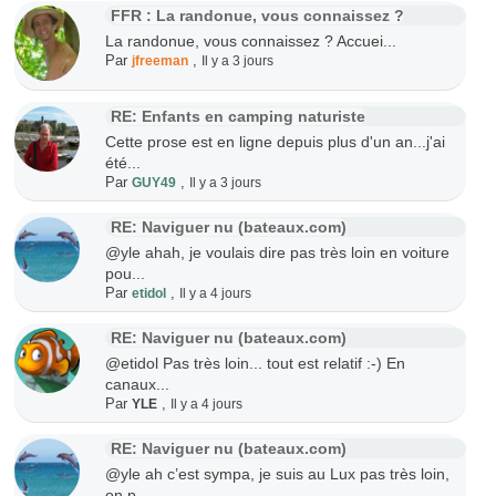
FFR : La randonue, vous connaissez ?
La randonue, vous connaissez ? Accuei...
Par
,
jfreeman
Il y a 3 jours
RE: Enfants en camping naturiste
Cette prose est en ligne depuis plus d'un an...j'ai
été...
Par
,
GUY49
Il y a 3 jours
RE: Naviguer nu (bateaux.com)
@yle ahah, je voulais dire pas très loin en voiture
pou...
Par
,
etidol
Il y a 4 jours
RE: Naviguer nu (bateaux.com)
@etidol Pas très loin... tout est relatif :-) En
canaux...
Par
,
YLE
Il y a 4 jours
RE: Naviguer nu (bateaux.com)
@yle ah c’est sympa, je suis au Lux pas très loin,
on p...