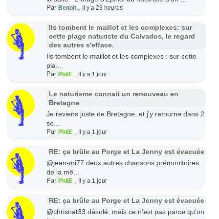
Par
,
Benoit
Il y a 23 heures
Ils tombent le maillot et les complexes: sur
cette plage naturiste du Calvados, le regard
des autres s'efface.
Ils tombent le maillot et les complexes : sur cette
pla...
Par
,
PhilE
Il y a 1 jour
Le naturisme connait un renouveau en
Bretagne
Je reviens juste de Bretagne, et j'y retourne dans 2
se...
Par
,
PhilE
Il y a 1 jour
RE: ça brûle au Porge et La Jenny est évacuée
@jean-mi77 deux autres chansons prémonitoires,
de la mê...
Par
,
PhilE
Il y a 1 jour
RE: ça brûle au Porge et La Jenny est évacuée
@chrisnat33 désolé, mais ce n'est pas parce qu'on