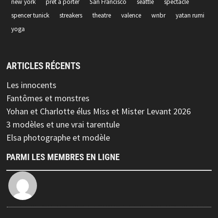
new york
pret a porter
San Francisco
seattle
spectacle
spencer tunick
streakers
theatre
valence
wnbr
yatan rumi
yoga
ARTICLES RÉCENTS
Les innocents
Fantômes et monstres
Yohan et Charlotte élus Miss et Mister Levant 2026
3 modèles et une vrai tarentule
Elsa photographe et modèle
PARMI LES MEMBRES EN LIGNE