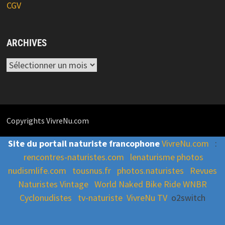
CGV
ARCHIVES
Archives
Copyrights VivreNu.com
Site du portail naturiste francophone
VivreNu.com
:
rencontres-naturistes.com
lenaturisme photos
nudismlife.com
tousnus.fr
photos.naturistes
Revues
Naturistes Vintage
World Naked Bike Ride WNBR
Cyclonudistes
tv-naturiste
VivreNu TV
o2switch