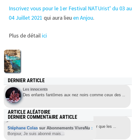
Inscrivez vous pour le 1er Festival NATUrist’ du 03 au
04 Juillet 2021
qui aura lieu
en Anjou
.
Plus de détail
ici
DERNIER ARTICLE
Les innocents
Des enfants fantômes aux nez noirs comme ceux des
...
ARTICLE ALÉATOIRE
DERNIER COMMENTAIRE ARTICLE
Une performance assez osée
Cette pièce n’est-elle qu’une excuse pour que les
...
Stéphane Colas
sur Abonnements VivreNu
:
Bonjour, Je suis abonné mais...