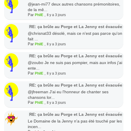
@jean-mi77 deux autres chansons prémonitoires,
de la mê...
Par
,
PhilE
Il y a 3 jours
RE: ça brûle au Porge et La Jenny est évacuée
@chrisnat33 désolé, mais ce n'est pas parce qu'on
fait ...
Par
,
PhilE
Il y a 3 jours
RE: ça brûle au Porge et La Jenny est évacuée
@zoubo Je ne suis pas pompier, mais aux infos j'ai
ente...
Par
,
PhilE
Il y a 3 jours
RE: ça brûle au Porge et La Jenny est évacuée
@jfreeman J'ai eu l'honneur de chanter ses
chansons lor...
Par
,
PhilE
Il y a 3 jours
RE: ça brûle au Porge et La Jenny est évacuée
Le Domaine de la Jenny n'a pas été touché par les
incen...