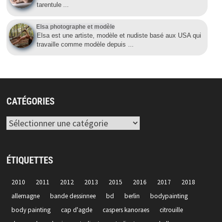
tarentule
…
Elsa photographe et modèle
Elsa est une artiste, modèle et nudiste basé aux USA qui
travaille comme modèle depuis
…
CATÉGORIES
Catégories
ÉTIQUETTES
2010
2011
2012
2013
2015
2016
2017
2018
allemagne
bande dessinnee
bd
berlin
bodypainting
body painting
cap d'agde
caspers kanoraes
citrouille