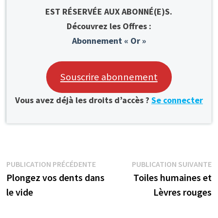
EST RÉSERVÉE AUX ABONNÉ(E)S.
Découvrez les Offres :
Abonnement « Or »
Souscrire abonnement
Vous avez déjà les droits d’accès ?
Se connecter
Navigation
Publication
P
PUBLICATION PRÉCÉDENTE
PUBLICATION SUIVANTE
précédente :
s
Plongez vos dents dans
Toiles humaines et
de
le vide
Lèvres rouges
l’article