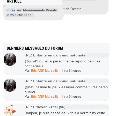
ARTICLE
albums partie 4 de 5
Loxie & Zoot est un webcomic de l’artiste
...
gilles
sur Abonnements VivreNu
:
je vois que tu es...
DERNIERS MESSAGES DU FORUM
RE: Enfants en camping naturiste
@guy49 oui et si personne ne repond ben ces
conneries s...
Par
,
Eric ANP Marseille
Il y a 6 heures
RE: Enfants en camping naturiste
@naturissime tu peux essayer comme tu dis perso
quand...
Par
,
Eric ANP Marseille
Il y a 6 heures
RE: Erdeven - Etel (56)
Bonjour, je suis passé deux fois a kerminihy cette