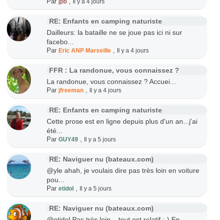
Par
,
jpb
Il y a 4 jours
RE: Enfants en camping naturiste
Dailleurs: la bataille ne se joue pas ici ni sur
facebo...
Par
,
Eric ANP Marseille
Il y a 4 jours
FFR : La randonue, vous connaissez ?
La randonue, vous connaissez ? Accuei...
Par
,
jfreeman
Il y a 4 jours
RE: Enfants en camping naturiste
Cette prose est en ligne depuis plus d'un an...j'ai
été...
Par
,
GUY49
Il y a 5 jours
RE: Naviguer nu (bateaux.com)
@yle ahah, je voulais dire pas très loin en voiture
pou...
Par
,
etidol
Il y a 5 jours
RE: Naviguer nu (bateaux.com)
@etidol Pas très loin... tout est relatif :-) En