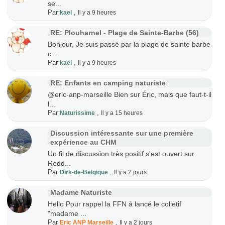
se...
Par
,
kael
Il y a 9 heures
RE: Plouharnel - Plage de Sainte-Barbe (56)
Bonjour, Je suis passé par la plage de sainte barbe
c...
Par
,
kael
Il y a 9 heures
RE: Enfants en camping naturiste
@eric-anp-marseille Bien sur Éric, mais que faut-t-il
l...
Par
,
Naturissime
Il y a 15 heures
Discussion intéressante sur une première
expérience au CHM
Un fil de discussion très positif s'est ouvert sur
Redd...
Par
,
Dirk-de-Belgique
Il y a 2 jours
Madame Naturiste
Hello Pour rappel la FFN à lancé le colletif
"madame ...
Par
,
Eric ANP Marseille
Il y a 2 jours