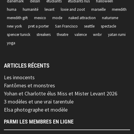
danemark
dessin
etudiants
etudiants nus
halloween
huma
humanité
levant
loxie and zoot
marseille
meredith
meredith gift
mexico
mode
naked attraction
naturisme
new york
pret a porter
San Francisco
seattle
spectacle
spencer tunick
streakers
theatre
valence
wnbr
yatan rumi
yoga
ARTICLES RÉCENTS
Les innocents
Fantômes et monstres
Yohan et Charlotte élus Miss et Mister Levant 2026
3 modèles et une vrai tarentule
Elsa photographe et modèle
PARMI LES MEMBRES EN LIGNE