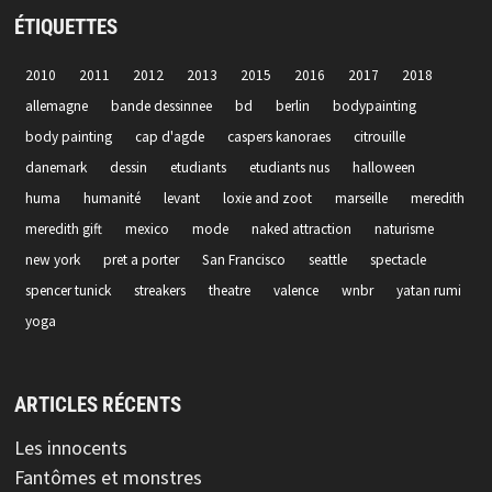
ÉTIQUETTES
2010
2011
2012
2013
2015
2016
2017
2018
allemagne
bande dessinnee
bd
berlin
bodypainting
body painting
cap d'agde
caspers kanoraes
citrouille
danemark
dessin
etudiants
etudiants nus
halloween
huma
humanité
levant
loxie and zoot
marseille
meredith
meredith gift
mexico
mode
naked attraction
naturisme
new york
pret a porter
San Francisco
seattle
spectacle
spencer tunick
streakers
theatre
valence
wnbr
yatan rumi
yoga
ARTICLES RÉCENTS
Les innocents
Fantômes et monstres