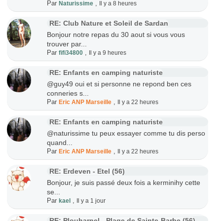
Par
,
Naturissime
Il y a 8 heures
RE: Club Nature et Soleil de Sardan
Bonjour notre repas du 30 aout si vous vous
trouver par...
Par
,
fifi34800
Il y a 9 heures
RE: Enfants en camping naturiste
@guy49 oui et si personne ne repond ben ces
conneries s...
Par
,
Eric ANP Marseille
Il y a 22 heures
RE: Enfants en camping naturiste
@naturissime tu peux essayer comme tu dis perso
quand...
Par
,
Eric ANP Marseille
Il y a 22 heures
RE: Erdeven - Etel (56)
Bonjour, je suis passé deux fois a kerminihy cette
se...
Par
,
kael
Il y a 1 jour
RE: Plouharnel - Plage de Sainte-Barbe (56)