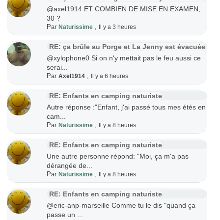
@axel1914 ET COMBIEN DE MISE EN EXAMEN,
30 ?
Par
,
Naturissime
Il y a 3 heures
RE: ça brûle au Porge et La Jenny est évacuée
@xylophone0 Si on n'y mettait pas le feu aussi ce
serai...
Par
,
Axel1914
Il y a 6 heures
RE: Enfants en camping naturiste
Autre réponse :"Enfant, j'ai passé tous mes étés en
cam...
Par
,
Naturissime
Il y a 8 heures
RE: Enfants en camping naturiste
Une autre personne répond: "Moi, ça m'a pas
dérangée de...
Par
,
Naturissime
Il y a 8 heures
RE: Enfants en camping naturiste
@eric-anp-marseille Comme tu le dis "quand ça
passe un ...