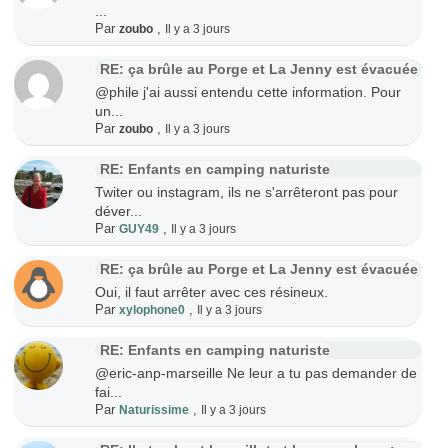
...
Par
,
zoubo
Il y a 3 jours
RE: ça brûle au Porge et La Jenny est évacuée
@phile j'ai aussi entendu cette information. Pour
un...
Par
,
zoubo
Il y a 3 jours
RE: Enfants en camping naturiste
Twiter ou instagram, ils ne s'arrêteront pas pour
déver...
Par
,
GUY49
Il y a 3 jours
RE: ça brûle au Porge et La Jenny est évacuée
Oui, il faut arrêter avec ces résineux.
Par
,
xylophone0
Il y a 3 jours
RE: Enfants en camping naturiste
@eric-anp-marseille Ne leur a tu pas demander de
fai...
Par
,
Naturissime
Il y a 3 jours