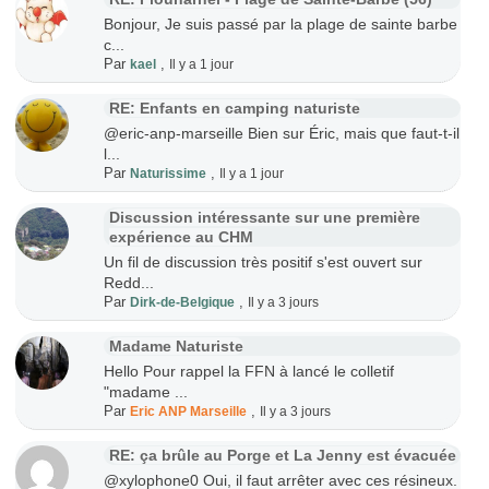
Bonjour, Je suis passé par la plage de sainte barbe
c...
Par
,
kael
Il y a 1 jour
RE: Enfants en camping naturiste
@eric-anp-marseille Bien sur Éric, mais que faut-t-il
l...
Par
,
Naturissime
Il y a 1 jour
Discussion intéressante sur une première
expérience au CHM
Un fil de discussion très positif s'est ouvert sur
Redd...
Par
,
Dirk-de-Belgique
Il y a 3 jours
Madame Naturiste
Hello Pour rappel la FFN à lancé le colletif
"madame ...
Par
,
Eric ANP Marseille
Il y a 3 jours
RE: ça brûle au Porge et La Jenny est évacuée
@xylophone0 Oui, il faut arrêter avec ces résineux.