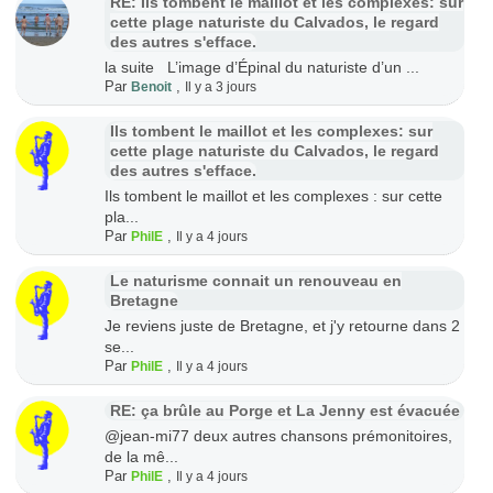
RE: Ils tombent le maillot et les complexes: sur
cette plage naturiste du Calvados, le regard
des autres s'efface.
la suite L’image d’Épinal du naturiste d’un ...
Par
,
Benoit
Il y a 3 jours
Ils tombent le maillot et les complexes: sur
cette plage naturiste du Calvados, le regard
des autres s'efface.
Ils tombent le maillot et les complexes : sur cette
pla...
Par
,
PhilE
Il y a 4 jours
Le naturisme connait un renouveau en
Bretagne
Je reviens juste de Bretagne, et j'y retourne dans 2
se...
Par
,
PhilE
Il y a 4 jours
RE: ça brûle au Porge et La Jenny est évacuée
@jean-mi77 deux autres chansons prémonitoires,
de la mê...
Par
,
PhilE
Il y a 4 jours