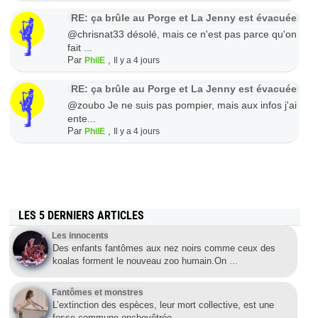
RE: ça brûle au Porge et La Jenny est évacuée
@chrisnat33 désolé, mais ce n'est pas parce qu'on
fait ...
Par
,
PhilE
Il y a 4 jours
RE: ça brûle au Porge et La Jenny est évacuée
@zoubo Je ne suis pas pompier, mais aux infos j'ai
ente...
Par
,
PhilE
Il y a 4 jours
LES 5 DERNIERS ARTICLES
Les innocents
Des enfants fantômes aux nez noirs comme ceux des
koalas forment le nouveau zoo humain.On
…
Fantômes et monstres
L’extinction des espèces, leur mort collective, est une
fosse commune enchevêtrée
…