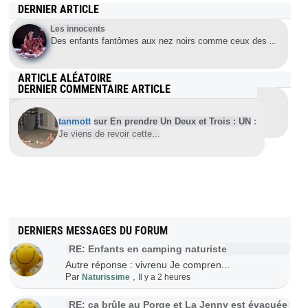
DERNIER ARTICLE
Les innocents
Des enfants fantômes aux nez noirs comme ceux des
...
ARTICLE ALÉATOIRE
DERNIER COMMENTAIRE ARTICLE
Un couple de voyageurs libre et naturiste
Le camping pour ce couple de naturiste fait partie
...
tanmott
sur En prendre Un Deux et Trois : UN
:
Je viens de revoir cette...
DERNIERS MESSAGES DU FORUM
RE: Enfants en camping naturiste
Autre réponse : vivrenu Je compren...
Par
,
Naturissime
Il y a 2 heures
RE: ça brûle au Porge et La Jenny est évacuée